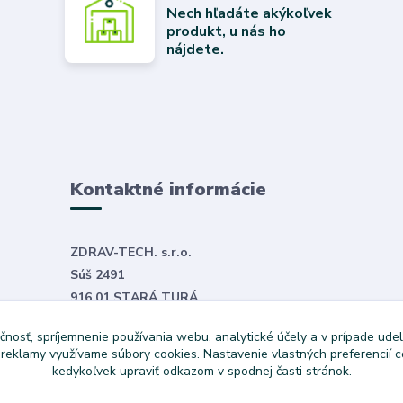
Nech hľadáte akýkoľvek
produkt, u nás ho
nájdete.
Kontaktné informácie
ZDRAV-TECH. s.r.o.
Súš 2491
916 01 STARÁ TURÁ
E-mail:
objednavky@zdravtech.sk
čnosť, spríjemnenie používania webu, analytické účely a v prípade udel
Tel. č.
+421 907 999 531
a reklamy využívame súbory cookies. Nastavenie vlastných preferencií 
kedykoľvek upraviť odkazom v spodnej časti stránok.