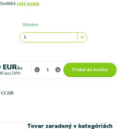
chodidlá
celý popis
Skladom
0 EUR
/
ks
Pridať do košíka
UR
bez DPH
CC225
Tovar zaradený v kategóriách