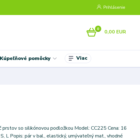
Prihlásenie
0
0,00 EUR
Viac
Kúpeľňové pomôcky
č prstov so silikónovou podložkou Model: CC225 Cena: 16
, L Popis: pár v bal., elastický, umývateľný mat., vhodné