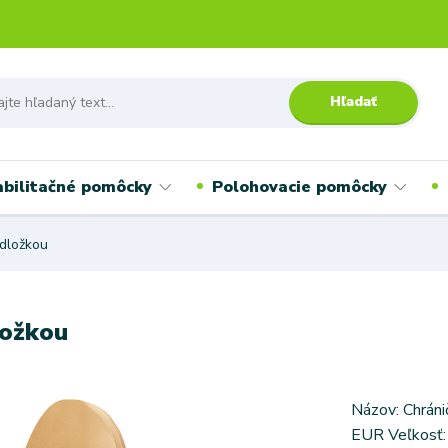
Hľadať
bilitačné pomôcky
Polohovacie pomôcky
odložkou
ložkou
Názov: Chráni
EUR Veľkosť: S