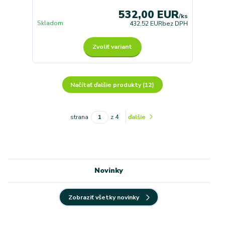
532,00 EUR
/
ks
Skladom
432,52 EUR
bez DPH
Zvoliť variant
Načítať ďalšie produkty (12)
strana
z 4
ďalšie
Novinky
Zobraziť všetky novinky