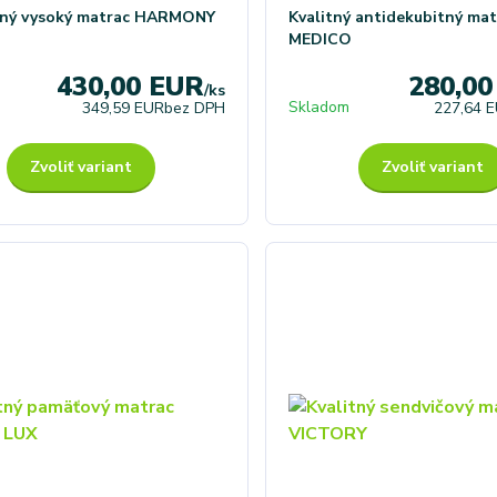
ný vysoký matrac HARMONY
Kvalitný antidekubitný mat
MEDICO
430,00 EUR
280,0
/
ks
Skladom
349,59 EUR
bez DPH
227,64 
Zvoliť variant
Zvoliť variant