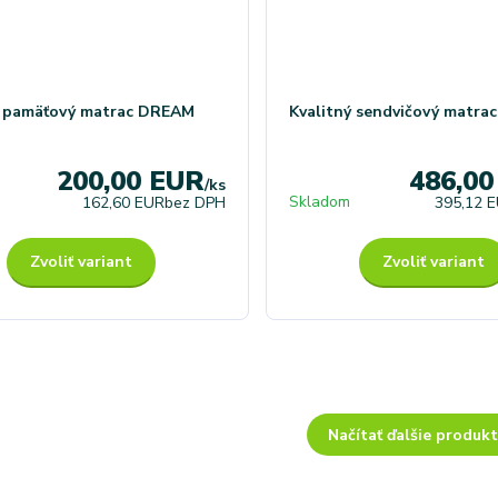
ý pamäťový matrac DREAM
Kvalitný sendvičový matra
200,00 EUR
486,0
/
ks
Skladom
162,60 EUR
bez DPH
395,12 
Zvoliť variant
Zvoliť variant
Načítať ďalšie produkt