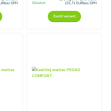
Skladom
EUR
bez DPH
231,71 EUR
bez DPH
Zvoliť variant