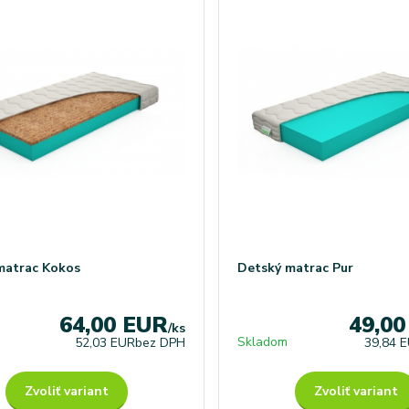
matrac Kokos
Detský matrac Pur
64,00 EUR
49,0
/
ks
Skladom
52,03 EUR
bez DPH
39,84 
Zvoliť variant
Zvoliť variant