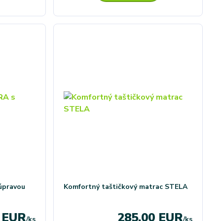
úpravou
Komfortný taštičkový matrac STELA
0 EUR
285,00 EUR
/
ks
/
ks