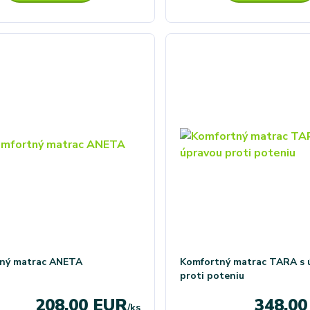
ný matrac ANETA
Komfortný matrac TARA s 
proti poteniu
208,00 EUR
348,0
/
ks