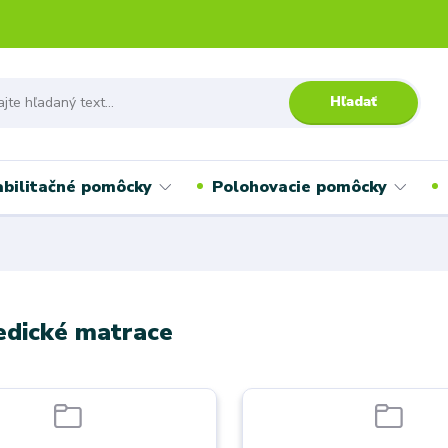
Hľadať
bilitačné pomôcky
Polohovacie pomôcky
edické matrace