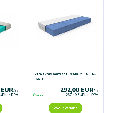
Extra tvrdý matrac PREMIUM EXTRA
HARD
0 EUR
292,00 EUR
/
ks
/
ks
Skladom
EUR
bez DPH
237,40 EUR
bez DPH
Zvoliť variant