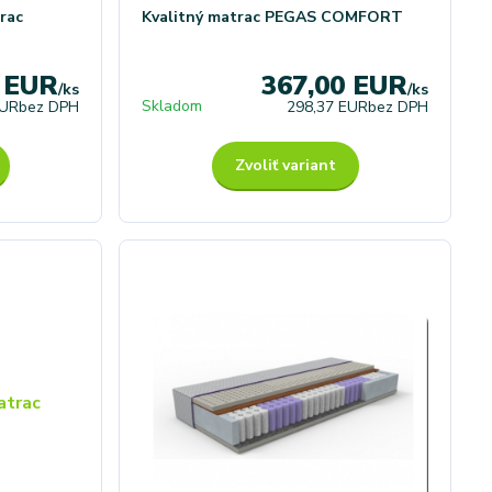
rac
Kvalitný matrac PEGAS COMFORT
0 EUR
367,00 EUR
/
ks
/
ks
Skladom
EUR
bez DPH
298,37 EUR
bez DPH
Zvoliť variant