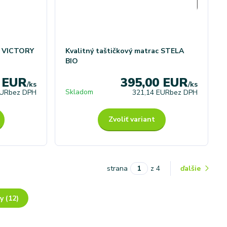
c VICTORY
Kvalitný taštičkový matrac STELA
BIO
0 EUR
395,00 EUR
/
ks
/
ks
Skladom
EUR
bez DPH
321,14 EUR
bez DPH
Zvoliť variant
strana
z 4
ďalšie
y (12)