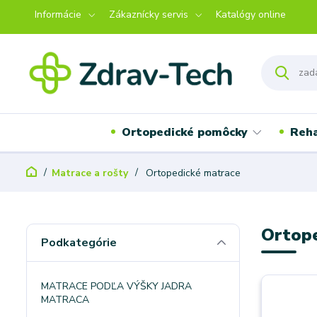
Informácie
Zákaznícky servis
Katalógy online
Ortopedické pomôcky
Reha
Matrace a rošty
Ortopedické matrace
Ortop
Podkategórie
MATRACE PODĽA VÝŠKY JADRA
MATRACA