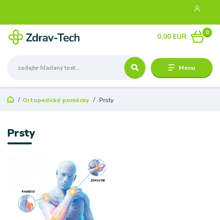
0
0,00 EUR
Menu
Ortopedické pomôcky
Prsty
Prsty