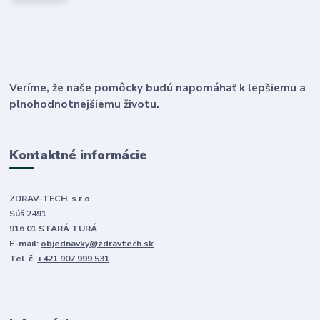
Veríme, že naše pomôcky budú napomáhať k lepšiemu a
plnohodnotnejšiemu životu.
Kontaktné informácie
ZDRAV-TECH. s.r.o.
Súš 2491
916 01 STARÁ TURÁ
E-mail:
objednavky@zdravtech.sk
Tel. č.
+421 907 999 531