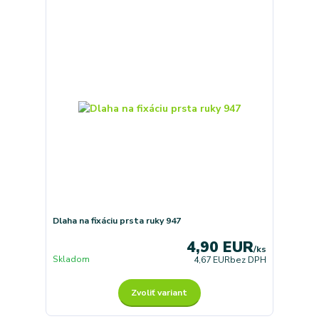
Dlaha na fixáciu prsta ruky 947
4,90 EUR
/
ks
Skladom
4,67 EUR
bez DPH
Zvoliť variant