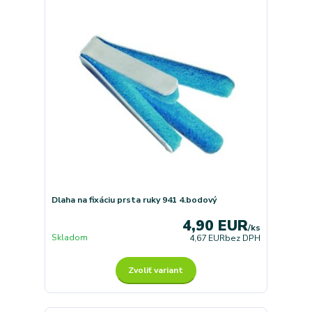
Dlaha na fixáciu prsta ruky 941 4.bodový
4,90 EUR
/
ks
Skladom
4,67 EUR
bez DPH
Zvoliť variant