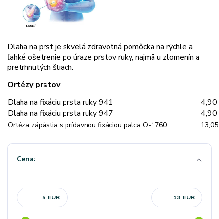
Dlaha na prst je skvelá zdravotná pomôcka na rýchle a
ľahké ošetrenie po úraze prstov ruky, najmä u zlomenín a
pretrhnutých šliach.
Ortézy prstov
Dlaha na fixáciu prsta ruky 941
4,90
Dlaha na fixáciu prsta ruky 947
4,90
Ortéza zápästia s prídavnou fixáciou palca O-1760
13,05
Cena:
EUR
EUR