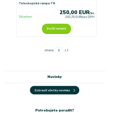
Teleskopická rampa TR
250,00 EUR
/
ks
Skladom
203,25 EUR
bez DPH
Zvoliť variant
strana
z 1
Novinky
Zobraziť všetky novinky
Potrebujete poradit?