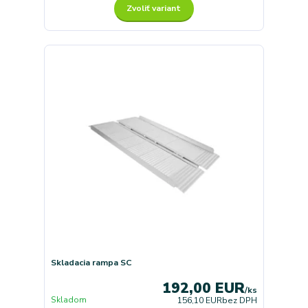
Zvoliť variant
Skladacia rampa SC
192,00 EUR
/
ks
Skladom
156,10 EUR
bez DPH