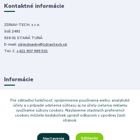
Kontaktné informácie
ZDRAV-TECH. s.r.o.
Súš 2491
916 01 STARÁ TURÁ
E-mail:
objednavky@zdravtech.sk
Tel. č.
+421 907 999 531
Informácie
O nás
Pre základnú funkčnosť, spríjemnenie používania webu, analytické
Obchodné podmienky
účely a v prípade udelenia súhlasu aj na účely cielenia reklamy
využívame súbory cookies. Nastavenie vlastných preferencií
Ochrana súkromia
cookies môžete kedykoľvek upraviť odkazom v spodnej časti
Služby
stránok.
Súhlasím
Nastavenia