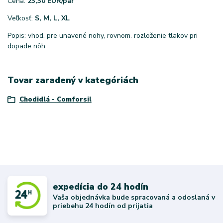
Cena:
23,30 EUR/pár
Veľkosť:
S, M, L, XL
Popis: vhod. pre unavené nohy, rovnom. rozloženie tlakov pri
dopade nôh
Tovar zaradený v kategóriách
Chodidlá - Comforsil
expedícia do 24 hodín
Vaša objednávka bude spracovaná a odoslaná v
priebehu 24 hodín od prijatia