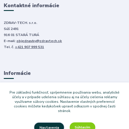
Kontaktné informácie
ZDRAV-TECH. s.r.o.
Súš 2491
916 01 STARÁ TURÁ
E-mail:
objednavky@zdravtech.sk
Tel. č.
+421 907 999 531
Informácie
O nás
Pre základnú funkčnosť, spríjemnenie používania webu, analytické
Obchodné podmienky
účely a v prípade udelenia súhlasu aj na účely cielenia reklamy
využívame súbory cookies. Nastavenie vlastných preferencií
Ochrana súkromia
cookies môžete kedykoľvek upraviť odkazom v spodnej časti
Služby
stránok.
Súhlasím
Nastavenia