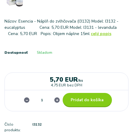
Názov: Esencia - Náplň do zvlhčovača (I3132) Model: I3132 -
eucalyptus Cena: 5,70 EUR Model: I3131 - levanduľa
Cena: 5,70 EUR Popis: Objem náplne 15ml
celý popis
Dostupnosť
Skladom
5,70 EUR
/
ks
4,75 EUR
bez DPH
Pridať do košíka
Číslo
I3132
produktu: