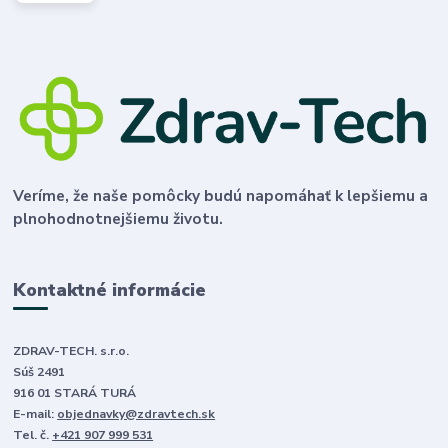
Veríme, že naše pomôcky budú napomáhať k lepšiemu a
plnohodnotnejšiemu životu.
Kontaktné informácie
ZDRAV-TECH. s.r.o.
Súš 2491
916 01 STARÁ TURÁ
E-mail:
objednavky@zdravtech.sk
Tel. č.
+421 907 999 531