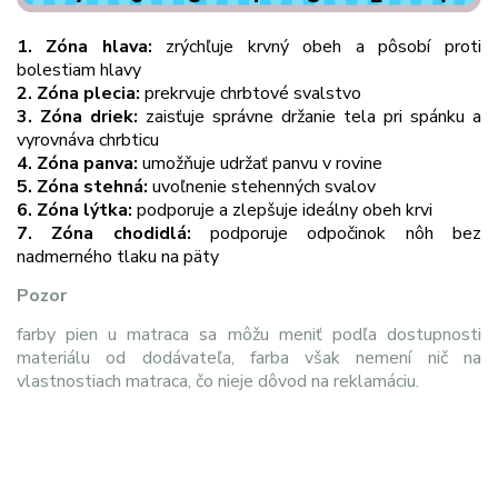
1. Zóna hlava:
zrýchľuje krvný obeh a pôsobí proti
bolestiam hlavy
2. Zóna plecia:
prekrvuje chrbtové svalstvo
3. Zóna driek:
zaisťuje správne držanie tela pri spánku a
vyrovnáva chrbticu
4. Zóna panva:
umožňuje udržať panvu v rovine
5. Zóna stehná:
uvoľnenie stehenných svalov
6. Zóna lýtka:
podporuje a zlepšuje ideálny obeh krvi
7. Zóna chodidlá:
podporuje odpočinok nôh bez
nadmerného tlaku na päty
Pozor
farby pien u matraca sa môžu meniť podľa dostupnosti
materiálu od dodávateľa, farba však nemení nič na
vlastnostiach matraca, čo nieje dôvod na reklamáciu.