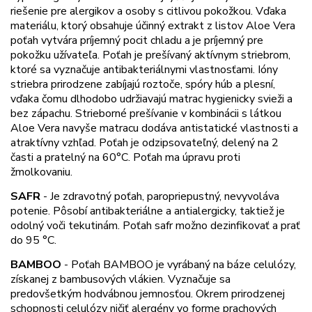
riešenie pre alergikov a osoby s citlivou pokožkou. Vďaka
materiálu, ktorý obsahuje účinný extrakt z listov Aloe Vera
poťah vytvára príjemný pocit chladu a je príjemný pre
pokožku užívateľa. Poťah je prešívaný aktívnym striebrom,
ktoré sa vyznačuje antibakteriálnymi vlastnosťami. Ióny
striebra prirodzene zabíjajú roztoče, spóry húb a plesní,
vďaka čomu dlhodobo udržiavajú matrac hygienicky svieži a
bez zápachu. Strieborné prešívanie v kombinácii s látkou
Aloe Vera navyše matracu dodáva antistatické vlastnosti a
atraktívny vzhľad. Poťah je odzipsovateľný, delený na 2
časti a pratelný na 60°C. Poťah ma úpravu proti
žmolkovaniu.
SAFR
-
Je zdravotný poťah, paropriepustný, nevyvoláva
potenie. Pôsobí antibakteriálne a antialergicky, taktiež je
odolný voči tekutinám. Poťah safr možno dezinfikovať a prať
do 95 °C.
BAMBOO
-
Poťah BAMBOO je vyrábaný na báze celulózy,
získanej z bambusových vlákien. Vyznačuje sa
predovšetkým hodvábnou jemnosťou. Okrem prirodzenej
schopnosti celulózy ničiť alergény vo forme prachových