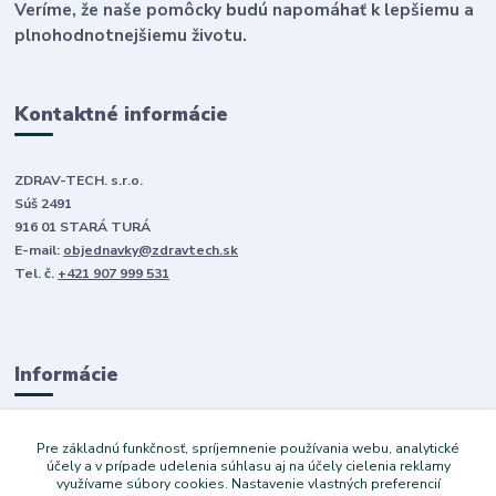
Veríme, že naše pomôcky budú napomáhať k lepšiemu a
plnohodnotnejšiemu životu.
Kontaktné informácie
ZDRAV-TECH. s.r.o.
Súš 2491
916 01 STARÁ TURÁ
E-mail:
objednavky@zdravtech.sk
Tel. č.
+421 907 999 531
Informácie
O nás
Pre základnú funkčnosť, spríjemnenie používania webu, analytické
Obchodné podmienky
účely a v prípade udelenia súhlasu aj na účely cielenia reklamy
využívame súbory cookies. Nastavenie vlastných preferencií
Ochrana súkromia