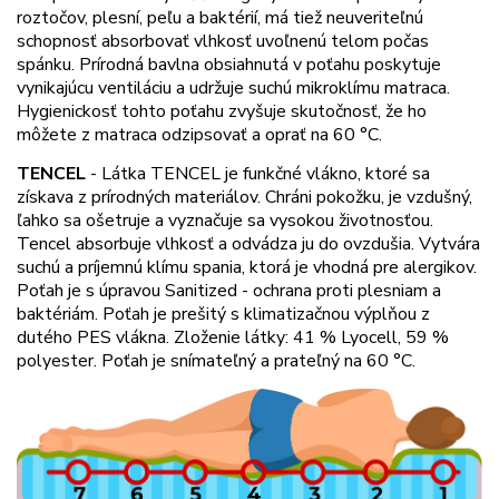
roztočov, plesní, peľu a baktérií, má tiež neuveriteľnú
schopnosť absorbovať vlhkosť uvoľnenú telom počas
spánku. Prírodná bavlna obsiahnutá v poťahu poskytuje
vynikajúcu ventiláciu a udržuje suchú mikroklímu matraca.
Hygienickosť tohto poťahu zvyšuje skutočnosť, že ho
môžete z matraca odzipsovať a oprať na 60 °C.
TENCEL
-
Látka TENCEL je funkčné vlákno, ktoré sa
získava z prírodných materiálov. Chráni pokožku, je vzdušný,
ľahko sa ošetruje a vyznačuje sa vysokou životnosťou.
Tencel absorbuje vlhkosť a odvádza ju do ovzdušia. Vytvára
suchú a príjemnú klímu spania, ktorá je vhodná pre alergikov.
Poťah je s úpravou Sanitized - ochrana proti plesniam a
baktériám. Poťah je prešitý s klimatizačnou výplňou z
dutého PES vlákna. Zloženie látky: 41 % Lyocell, 59 %
polyester. Poťah je snímateľný a prateľný na 60 °C.