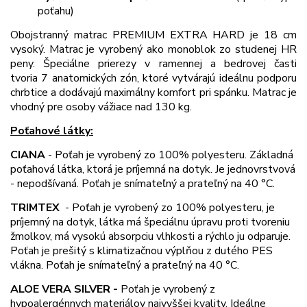
poťahu)
Obojstranný matrac PREMIUM EXTRA HARD je 18 cm
vysoký. Matrac je vyrobený ako monoblok zo studenej HR
peny. Špeciálne prierezy v ramennej a bedrovej časti
tvoria 7 anatomických zón, ktoré vytvárajú ideálnu podporu
chrbtice a dodávajú maximálny komfort pri spánku. Matrac je
vhodný pre osoby vážiace nad 130 kg.
Poťahové látky:
CIANA
-
Poťah je vyrobený zo 100% polyesteru. Základná
poťahová látka, ktorá je príjemná na dotyk. Je jednovrstvová
- nepodšívaná. Poťah je snímateľný a prateľný na 40 °C.
TRIMTEX
-
Poťah je vyrobený zo 100% polyesteru, je
príjemný na dotyk, látka má špeciálnu úpravu proti tvoreniu
žmolkov, má vysokú absorpciu vlhkosti a rýchlo ju odparuje.
Poťah je prešitý s klimatizačnou výplňou z dutého PES
vlákna. Poťah je snímateľný a prateľný na 40 °C.
ALOE VERA SILVER -
Poťah je vyrobený z
hypoalergénnych materiálov najvyššej kvality. Ideálne