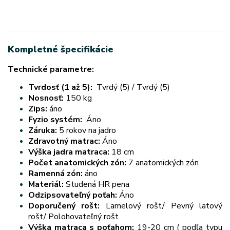
Kompletné špecifikácie
Technické parametre:
Tvrdosť (1 až 5):
Tvrdý (5) / Tvrdý (5)
Nosnosť:
150 kg
Zips:
áno
Fyzio systém:
Áno
Záruka:
5 rokov na jadro
Zdravotný matrac:
Áno
Výška jadra matraca:
18 cm
Počet anatomických zón:
7 anatomických zón
Ramenná zón:
áno
Materiál:
Studená HR pena
Odzipsovateľný poťah:
Áno
Doporučený rošt:
Lamelový rošt/ Pevný latový
rošt/ Polohovateľný rošt
Výška matraca s poťahom:
19-20 cm ( podľa typu