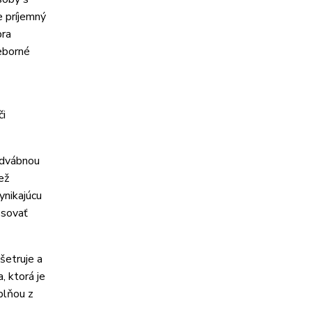
e príjemný
bra
ieborné
či
odvábnou
ež
ynikajúcu
psovať
šetruje a
, ktorá je
plňou z