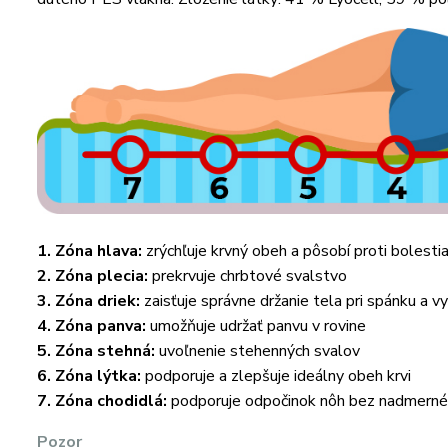
1. Zóna hlava:
zrýchľuje krvný obeh a pôsobí proti bolesti
2. Zóna plecia:
prekrvuje chrbtové svalstvo
3. Zóna driek:
zaisťuje správne držanie tela pri spánku a v
4. Zóna panva:
umožňuje udržať panvu v rovine
5. Zóna stehná:
uvoľnenie stehenných svalov
6. Zóna lýtka:
podporuje a zlepšuje ideálny obeh krvi
7. Zóna chodidlá:
podporuje odpočinok nôh bez nadmerné
Pozor