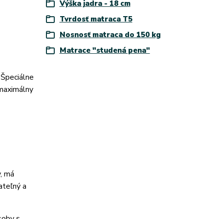
Výška jadra - 18 cm
Tvrdosť matraca T5
Nosnosť matraca do 150 kg
Matrace "studená pena"
Špeciálne
 maximálny
v, má
ateľný a
soby s