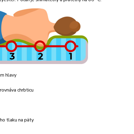
am hlavy
yrovnáva chrbticu
ho tlaku na päty