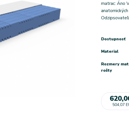
matrac: Áno V
anatomických
Odzipsovateľn
Dostupnosť
Material
Rozmery mat
rošty
620,0
504,07 