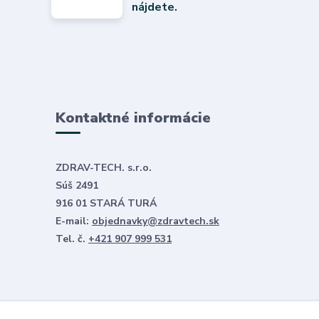
nájdete.
Kontaktné informácie
ZDRAV-TECH. s.r.o.
Súš 2491
916 01 STARÁ TURÁ
E-mail:
objednavky@zdravtech.sk
Tel. č.
+421 907 999 531