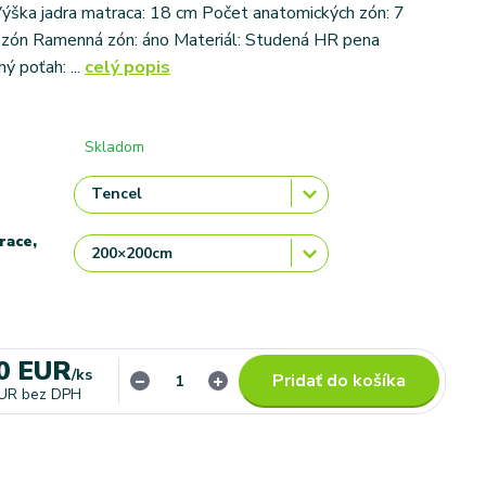
ýška jadra matraca: 18 cm Počet anatomických zón: 7
 zón Ramenná zón: áno Materiál: Studená HR pena
ý poťah: ...
celý popis
Skladom
race,
0 EUR
/
ks
Pridať do košíka
EUR
bez DPH