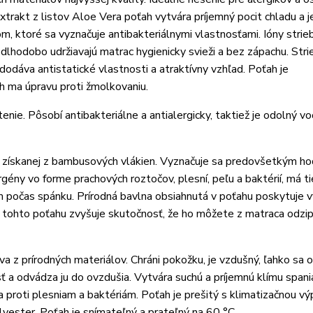
xtrakt z listov Aloe Vera poťah vytvára príjemný pocit chladu a j
m, ktoré sa vyznačuje antibakteriálnymi vlastnosťami. Ióny strie
 dlhodobo udržiavajú matrac hygienicky svieži a bez zápachu. Str
dodáva antistatické vlastnosti a atraktívny vzhľad. Poťah je
h ma úpravu proti žmolkovaniu.
nie. Pôsobí antibakteriálne a antialergicky, taktiež je odolný vo
 získanej z bambusových vlákien. Vyznačuje sa predovšetkým h
gény vo forme prachových roztočov, plesní, peľu a baktérií, má ti
 počas spánku. Prírodná bavlna obsiahnutá v poťahu poskytuje v
sť tohto poťahu zvyšuje skutočnosť, že ho môžete z matraca odzi
 z prírodných materiálov. Chráni pokožku, je vzdušný, ľahko sa o
 a odvádza ju do ovzdušia. Vytvára suchú a príjemnú klímu spania
a proti plesniam a baktériám. Poťah je prešitý s klimatizačnou vý
yester. Poťah je snímateľný a prateľný na 60 °C.