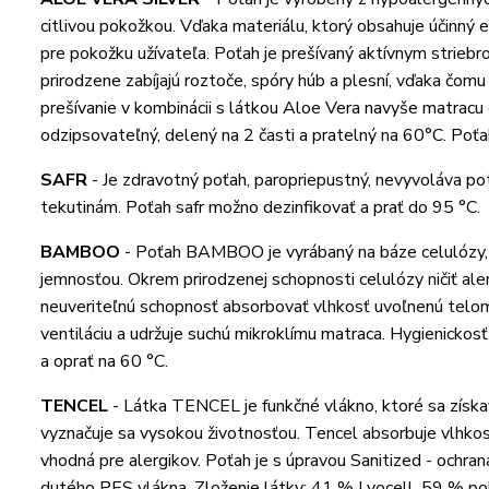
citlivou pokožkou. Vďaka materiálu, ktorý obsahuje účinný e
pre pokožku užívateľa. Poťah je prešívaný aktívnym striebro
prirodzene zabíjajú roztoče, spóry húb a plesní, vďaka čomu
prešívanie v kombinácii s látkou Aloe Vera navyše matracu 
odzipsovateľný, delený na 2 časti a pratelný na 60°C. Poťa
SAFR
-
Je zdravotný poťah, paropriepustný, nevyvoláva pote
tekutinám. Poťah safr možno dezinfikovať a prať do 95 °C.
BAMBOO
-
Poťah BAMBOO je vyrábaný na báze celulózy,
jemnosťou. Okrem prirodzenej schopnosti celulózy ničiť aler
neuveriteľnú schopnosť absorbovať vlhkosť uvoľnenú telom
ventiláciu a udržuje suchú mikroklímu matraca. Hygienicko
a oprať na 60 °C.
TENCEL
-
Látka TENCEL je funkčné vlákno, ktoré sa získava
vyznačuje sa vysokou životnosťou. Tencel absorbuje vlhkosť
vhodná pre alergikov. Poťah je s úpravou Sanitized - ochran
dutého PES vlákna. Zloženie látky: 41 % Lyocell, 59 % pol