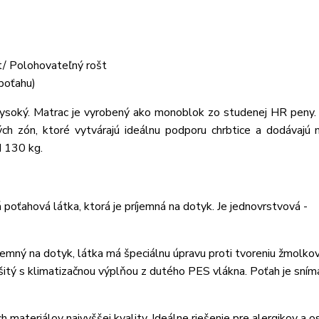
t/ Polohovateľný rošt
poťahu)
ký. Matrac je vyrobený ako monoblok zo studenej HR peny. 
ých zón, ktoré vytvárajú ideálnu podporu chrbtice a dodávajú
d 130 kg.
oťahová látka, ktorá je príjemná na dotyk. Je jednovrstvová -
emný na dotyk, látka má špeciálnu úpravu proti tvoreniu žmolko
rešitý s klimatizačnou výplňou z dutého PES vlákna. Poťah je sním
 materiálov najvyššej kvality. Ideálne riešenie pre alergikov a o