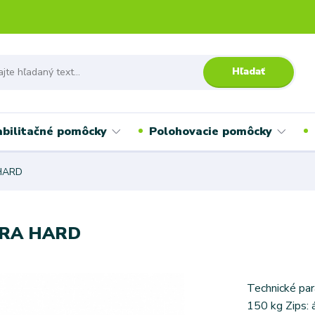
Hľadať
bilitačné pomôcky
Polohovacie pomôcky
 HARD
XTRA HARD
Technické par
150 kg Zips: 