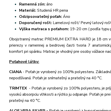
Ramenná zón:
áno
Materiál:
Studená HR pena
Odzipsovateľný poťah:
Áno
Doporučený rošt:
Lamelový rošt/ Pevný latový roš
Výška matraca s poťahom:
19-20 cm ( podľa typu 
Obojstranný matrac PREMIUM EXTRA HARD je 18 cm vyso
prierezy v ramennej a bedrovej časti tvoria 7 anatomick
komfort pri spánku. Matrac je vhodný pre osoby vážiace na
Poťahové látky:
CIANA
-
Poťah je vyrobený zo 100% polyesteru. Základná p
nepodšívaná. Poťah je snímateľný a prateľný na 40 °C.
TRIMTEX
-
Poťah je vyrobený zo 100% polyesteru, je príj
vysokú absorpciu vlhkosti a rýchlo ju odparuje. Poťah je p
prateľný na 40 °C.
ALOE VERA SILVER -
Poťah je vyrobený z hypoalergénnych