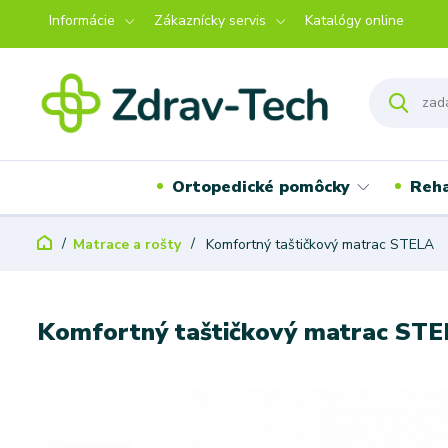
Informácie
Zákaznícky servis
Katalógy online
Ortopedické pomôcky
Reha
Matrace a rošty
Komfortný taštičkový matrac STELA
Komfortný taštičkový matrac ST