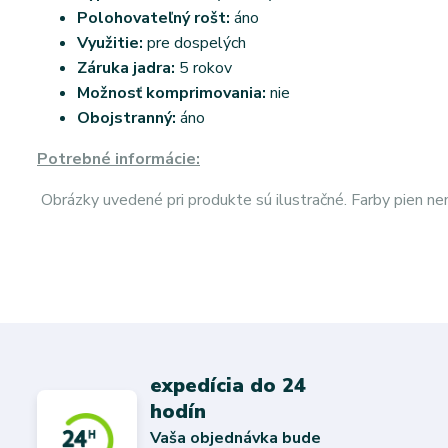
Polohovateľný rošt:
áno
Využitie:
pre dospelých
Záruka jadra:
5 rokov
Možnosť komprimovania:
nie
Obojstranný:
áno
Potrebné informácie:
Obrázky uvedené pri produkte sú ilustračné. Farby pien n
expedícia do 24
hodín
Vaša objednávka bude