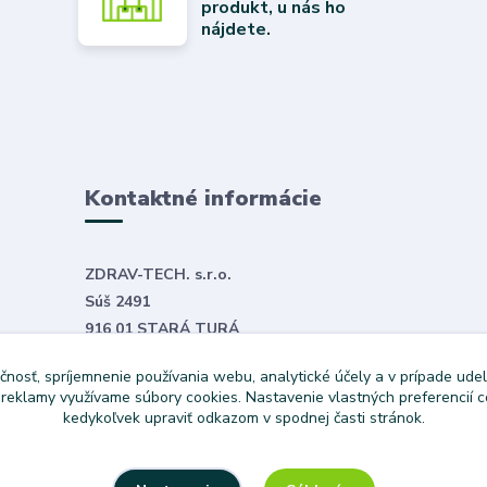
produkt, u nás ho
nájdete.
Kontaktné informácie
ZDRAV-TECH. s.r.o.
Súš 2491
916 01 STARÁ TURÁ
E-mail:
objednavky@zdravtech.sk
čnosť, spríjemnenie používania webu, analytické účely a v prípade udel
Tel. č.
+421 907 999 531
a reklamy využívame súbory cookies. Nastavenie vlastných preferencií 
kedykoľvek upraviť odkazom v spodnej časti stránok.