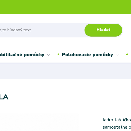
Hľadať
bilitačné pomôcky
Polohovacie pomôcky
ELA
Jadro taštičk
samostatne ob