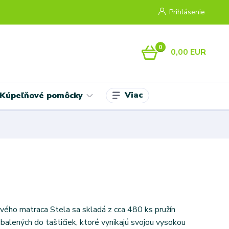
Prihlásenie
0
0,00 EUR
Viac
Kúpeľňové pomôcky
ového matraca Stela sa skladá z cca 480 ks pružín
alených do taštičiek, ktoré vynikajú svojou vysokou