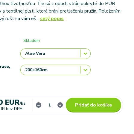
lhou životnosťou. Tie sú z oboch strán pokryté do PUR
a textilnej plsti, ktorá bráni pretlačeniu pružín. Položením
vý rošt sa vám eš...
celý popis
Skladom
race,
0 EUR
/
ks
Pridať do košíka
EUR
bez DPH