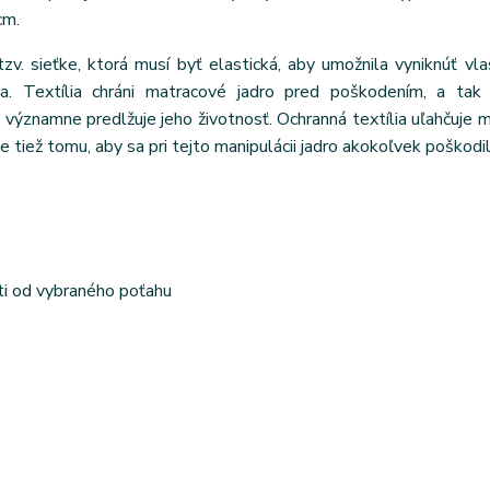
cm.
tzv. sieťke, ktorá musí byť elastická, aby umožnila vyniknúť vl
ra. Textília chráni matracové jadro pred poškodením, a tak 
ýznamne predlžuje jeho životnosť. Ochranná textília uľahčuje m
e tiež tomu, aby sa pri tejto manipulácii jadro akokoľvek poškodil
ti od vybraného poťahu