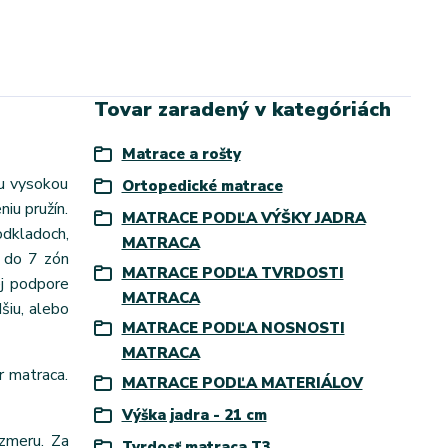
Tovar zaradený v kategóriách
Matrace a rošty
ou vysokou
Ortopedické matrace
iu pružín.
MATRACE PODĽA VÝŠKY JADRA
odkladoch,
MATRACA
h do 7 zón
MATRACE PODĽA TVRDOSTI
ej podpore
MATRACA
šiu, alebo
MATRACE PODĽA NOSNOSTI
MATRACA
r matraca.
MATRACE PODĽA MATERIÁLOV
Výška jadra - 21 cm
zmeru. Za
Tvrdosť matraca T3