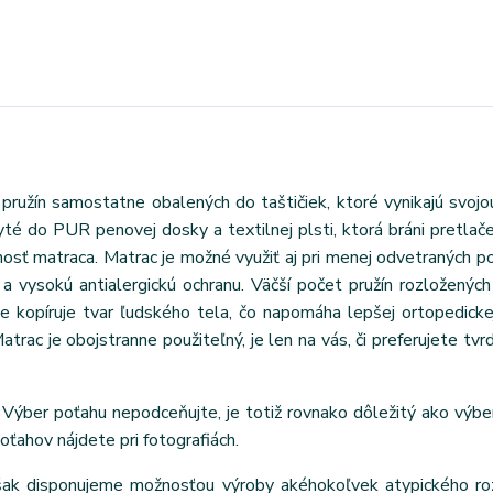
pružín samostatne obalených do taštičiek, ktoré vynikajú svoj
é do PUR penovej dosky a textilnej plsti, ktorá bráni pretlačen
osť matraca. Matrac je možné využiť aj pri menej odvetraných p
a vysokú antialergickú ochranu. Väčší počet pružín rozloženýc
le kopíruje tvar ľudského tela, čo napomáha lepšej ortopedick
rac je obojstranne použiteľný, je len na vás, či preferujete tvrd
Výber poťahu nepodceňujte, je totiž rovnako dôležitý ako výbe
poťahov nájdete pri fotografiách.
však disponujeme možnosťou výroby akéhokoľvek atypického ro