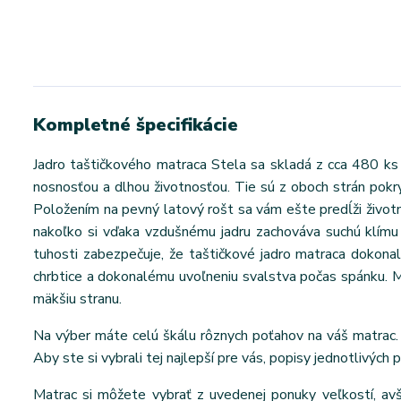
Kompletné špecifikácie
Jadro taštičkového matraca Stela sa skladá z cca 480 ks 
nosnosťou a dlhou životnosťou. Tie sú z oboch strán pokryt
Položením na pevný latový rošt sa vám ešte predĺži životn
nakoľko si vďaka vzdušnému jadru zachováva suchú klímu 
tuhosti zabezpečuje, že taštičkové jadro matraca dokona
chrbtice a dokonalému uvoľneniu svalstva počas spánku. Mat
mäkšiu stranu.
Na výber máte celú škálu rôznych poťahov na váš matrac. 
Aby ste si vybrali tej najlepší pre vás, popisy jednotlivých 
Matrac si môžete vybrať z uvedenej ponuky veľkostí, a