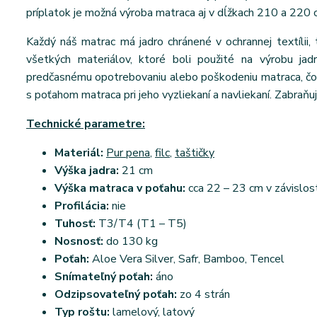
príplatok je možná výroba matraca aj v dĺžkach 210 a 220 
Každý náš matrac má jadro chránené v ochrannej textílii, 
všetkých materiálov, ktoré boli použité na výrobu jad
predčasnému opotrebovaniu alebo poškodeniu matraca, čo v
s poťahom matraca pri jeho vyzliekaní a navliekaní. Zabraňuj
Technické parametre:
Materiál:
Pur pena
,
filc
,
taštičky
Výška jadra:
21 cm
Výška matraca v poťahu:
cca 22 – 23 cm v závislos
Profilácia:
nie
Tuhosť:
T3/T4 (T1 – T5)
Nosnosť:
do 130 kg
Poťah:
Aloe Vera Silver, Safr, Bamboo, Tencel
Snímateľný poťah:
áno
Odzipsovateľný poťah:
zo 4 strán
Typ roštu:
lamelový, latový