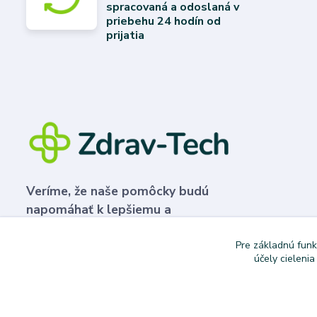
spracovaná a odoslaná v
priebehu 24 hodín od
prijatia
Veríme, že naše pomôcky budú
napomáhať k lepšiemu a
plnohodnotnejšiemu životu.
Pre základnú funk
účely cieleni