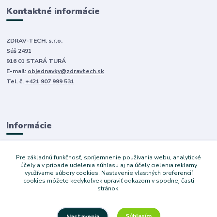
Kontaktné informácie
ZDRAV-TECH. s.r.o.
Súš 2491
916 01 STARÁ TURÁ
E-mail:
objednavky@zdravtech.sk
Tel. č.
+421 907 999 531
Informácie
O nás
Pre základnú funkčnosť, spríjemnenie používania webu, analytické
Obchodné podmienky
účely a v prípade udelenia súhlasu aj na účely cielenia reklamy
využívame súbory cookies. Nastavenie vlastných preferencií
Ochrana súkromia
cookies môžete kedykoľvek upraviť odkazom v spodnej časti
Služby
stránok.
Súhlasím
Nastavenia