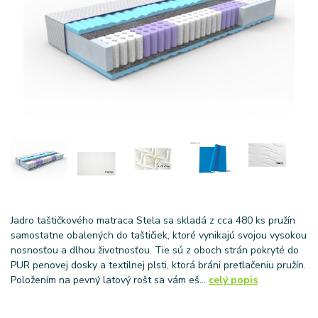
Jadro taštičkového matraca Stela sa skladá z cca 480 ks pružín
samostatne obalených do taštičiek, ktoré vynikajú svojou vysokou
nosnosťou a dlhou životnosťou. Tie sú z oboch strán pokryté do
PUR penovej dosky a textilnej plsti, ktorá bráni pretlačeniu pružín.
Položením na pevný latový rošt sa vám eš...
celý popis