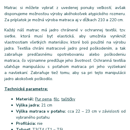
Matrac si môžete vybrať z uvedenej ponuky veľkostí, avšak
disponujeme možnosťou výroby akéhokoľvek atypického rozmeru.
Za príplatok je možná výroba matraca aj v dĺžkach 210 a 220 cm.
Každý náš matrac má jadro chránené v ochrannej textílii, tzv.
sieťke, ktorá musí byť elastická, aby umožnila vyniknúť
vlastnostiam všetkých materiálov, ktoré boli použité na výrobu
jadra. Textília chráni matracové jadro pred poškodením, a tak
zabraňuje predčasnému opotrebovaniu alebo poškodeniu
matraca, čo významne predlžuje jeho životnosť. Ochranná textília
uľahčuje manipuláciu s poťahom matraca pri jeho vyzliekaní
a navliekaní. Zabraňuje tiež tomu, aby sa pri tejto manipulácii
jadro akokoľvek poškodilo.
Technické parametre:
Materiál:
Pur pena
,
filc
,
taštičky
Výška jadra:
21 cm
Výška matraca v poťahu:
cca 22 – 23 cm v závislosti od
vybraného poťahu
Profilácia:
nie
Tuhosť:
T3/T4 (T1 – T5)