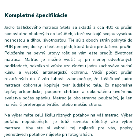
Kompletné špecifikácie
Jadro taštičkového matraca Stela sa skladá z cca 480 ks pružín
samostatne obalených do taštičiek, ktoré vynikajú svojou vysokou
nosnosťou a dlhou životnosťou. Tie sú z oboch strán pokryté do
PUR penovej dosky a textilnej plsti, ktorá bráni pretlačeniu pružín.
Položením na pevný latový rošt sa vám ešte predĺži životnosť
matraca. Matrac je možné využiť aj pri menej odvetraných
podkladoch, nakoľko si vďaka vzdušnému jadru zachováva suchú
klímu a vysokú antialergickú ochranu. Väčší počet pružín
rozložených do 7 zón tuhosti zabezpečuje, že taštičkové jadro
matraca dokonale kopíruje tvar ľudského tela, čo napomáha
lepšej ortopedickej podpore chrbtice a dokonalému uvoľneniu
svalstva počas spánku. Matrac je obojstranne použiteľný, je len
na vás, či preferujete tvrdšiu, alebo mäkšiu stranu.
Na výber máte celú škálu rôznych poťahov na váš matrac. Výber
poťahu nepodceňujte, je totiž rovnako dôležitý ako výber
matraca. Aby ste si vybrali tej najlepší pre vás, popisy
jednotlivých poťahov nájdete pri fotografiách.