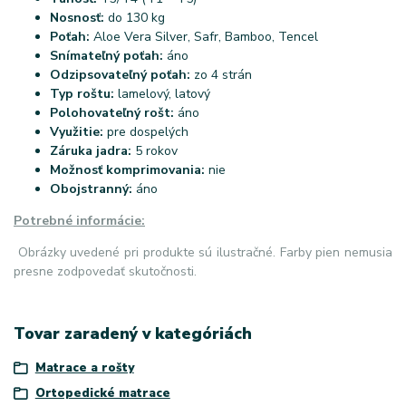
Nosnosť:
do 130 kg
Poťah:
Aloe Vera Silver, Safr, Bamboo, Tencel
Snímateľný poťah:
áno
Odzipsovateľný poťah:
zo 4 strán
Typ roštu:
lamelový, latový
Polohovateľný rošt:
áno
Využitie:
pre dospelých
Záruka jadra:
5 rokov
Možnosť komprimovania:
nie
Obojstranný:
áno
Potrebné informácie:
Obrázky uvedené pri produkte sú ilustračné. Farby pien nemusia
presne zodpovedať skutočnosti.
Tovar zaradený v kategóriách
Matrace a rošty
Ortopedické matrace