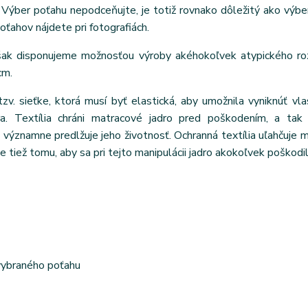
Výber poťahu nepodceňujte, je totiž rovnako dôležitý ako výbe
poťahov nájdete pri fotografiách.
však disponujeme možnosťou výroby akéhokoľvek atypického ro
cm.
tzv. sieťke, ktorá musí byť elastická, aby umožnila vyniknúť vl
ra. Textília chráni matracové jadro pred poškodením, a tak 
ýznamne predlžuje jeho životnosť. Ochranná textília uľahčuje m
e tiež tomu, aby sa pri tejto manipulácii jadro akokoľvek poškodil
 vybraného poťahu