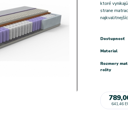
ktoré vynikaj
strane matrac
najkvalitnejšíc
Dostupnosť
Material
Rozmery mat
rošty
789,0
641,46 