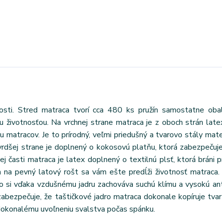
dosti. Stred matraca tvorí cca 480 ks pružín samostatne oba
u životnosťou. Na vrchnej strane matraca je z oboch strán latex
u matracov. Je to prírodný, veľmi priedušný a tvarovo stály mater
vrdšej strane je doplnený o kokosovú platňu, ktorá zabezpečuj
j časti matraca je latex doplnený o textilnú plsť, ktorá bráni p
ím na pevný latový rošt sa vám ešte predĺži životnosť matraca.
o si vďaka vzdušnému jadru zachováva suchú klímu a vysokú ant
zabezpečuje, že taštičkové jadro matraca dokonale kopíruje tva
 dokonalému uvoľneniu svalstva počas spánku.