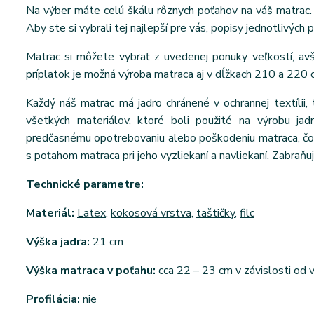
Na výber máte celú škálu rôznych poťahov na váš matrac. 
Aby ste si vybrali tej najlepší pre vás, popisy jednotlivých 
Matrac si môžete vybrať z uvedenej ponuky veľkostí, a
príplatok je možná výroba matraca aj v dĺžkach 210 a 220 
Každý náš matrac má jadro chránené v ochrannej textílii, 
všetkých materiálov, ktoré boli použité na výrobu jad
predčasnému opotrebovaniu alebo poškodeniu matraca, čo v
s poťahom matraca pri jeho vyzliekaní a navliekaní. Zabraňuj
Technické parametre:
Materiál:
Latex
,
kokosová vrstva
,
taštičky
,
filc
Výška jadra:
21 cm
Výška matraca v poťahu:
cca 22 – 23 cm v závislosti od
Profilácia:
nie