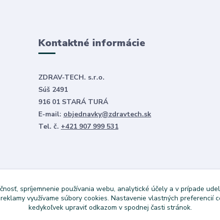
Kontaktné informácie
ZDRAV-TECH. s.r.o.
Súš 2491
916 01 STARÁ TURÁ
E-mail:
objednavky@zdravtech.sk
Tel. č.
+421 907 999 531
čnosť, spríjemnenie používania webu, analytické účely a v prípade udel
a reklamy využívame súbory cookies. Nastavenie vlastných preferencií 
kedykoľvek upraviť odkazom v spodnej časti stránok.