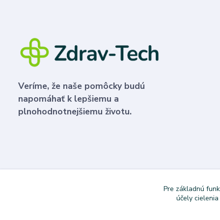
Veríme, že naše pomôcky budú
napomáhať k lepšiemu a
plnohodnotnejšiemu životu.
Pre základnú funk
účely cieleni
Copyright © 2024 Dovoz áut. Vytvoril Denis Válek