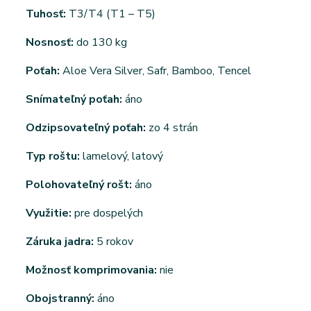
Tuhosť:
T3/T4 (T1 – T5)
Nosnosť:
do 130 kg
Poťah:
Aloe Vera Silver, Safr, Bamboo, Tencel
Snímateľný poťah:
áno
Odzipsovateľný poťah:
zo 4 strán
Typ roštu:
lamelový, latový
Polohovateľný rošt:
áno
Využitie:
pre dospelých
Záruka jadra:
5 rokov
Možnosť komprimovania:
nie
Obojstranný:
áno