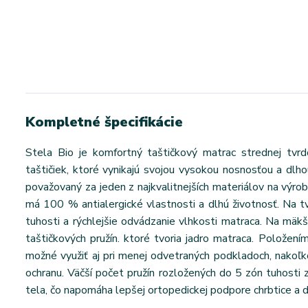
Kompletné špecifikácie
Stela Bio je komfortný taštičkový matrac strednej tvr
taštičiek, ktoré vynikajú svojou vysokou nosnosťou a dlho
považovaný za jeden z najkvalitnejších materiálov na výrob
má 100 % antialergické vlastnosti a dlhú životnosť. Na t
tuhosti a rýchlejšie odvádzanie vlhkosti matraca. Na mäkše
taštičkových pružín. ktoré tvoria jadro matraca. Položen
možné využiť aj pri menej odvetraných podkladoch, nakoľk
ochranu. Väčší počet pružín rozložených do 5 zón tuhosti 
tela, čo napomáha lepšej ortopedickej podpore chrbtice a