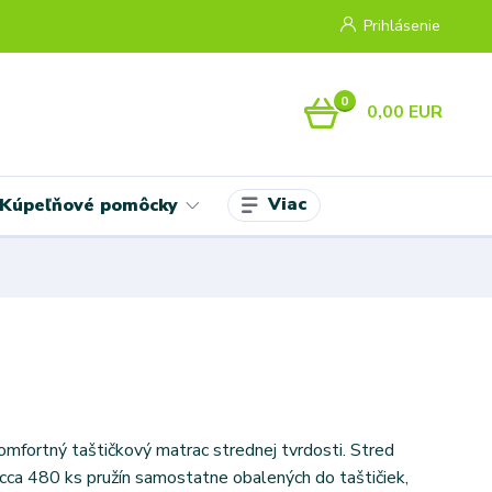
Prihlásenie
0
0,00 EUR
Viac
Kúpeľňové pomôcky
komfortný taštičkový matrac strednej tvrdosti. Stred
 cca 480 ks pružín samostatne obalených do taštičiek,