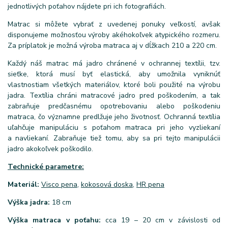
jednotlivých poťahov nájdete pri ich fotografiách.
Matrac si môžete vybrať z uvedenej ponuky veľkostí, avšak
disponujeme možnosťou výroby akéhokoľvek atypického rozmeru.
Za príplatok je možná výroba matraca aj v dĺžkach 210 a 220 cm.
Každý náš matrac má jadro chránené v ochrannej textílii, tzv.
sieťke, ktorá musí byť elastická, aby umožnila vyniknúť
vlastnostiam všetkých materiálov, ktoré boli použité na výrobu
jadra. Textília chráni matracové jadro pred poškodením, a tak
zabraňuje predčasnému opotrebovaniu alebo poškodeniu
matraca, čo významne predlžuje jeho životnosť. Ochranná textília
uľahčuje manipuláciu s poťahom matraca pri jeho vyzliekaní
a navliekaní. Zabraňuje tiež tomu, aby sa pri tejto manipulácii
jadro akokoľvek poškodilo.
Technické parametre:
Materiál:
Visco pena
,
kokosová doska
,
HR pena
Výška jadra:
18 cm
Výška matraca v poťahu:
cca 19 – 20 cm v závislosti od