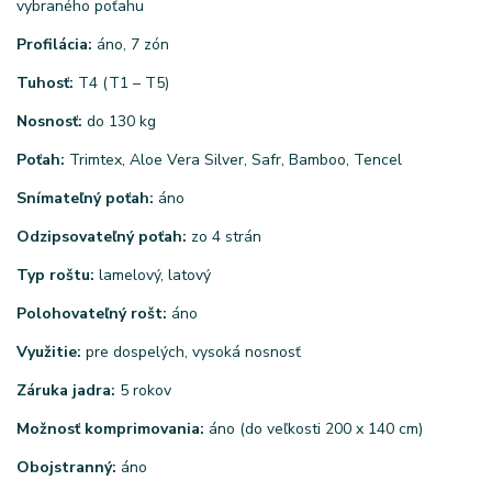
vybraného poťahu
Profilácia:
áno, 7 zón
Tuhosť:
T4 (T1 – T5)
Nosnosť:
do 130 kg
Poťah:
Trimtex, Aloe Vera Silver, Safr, Bamboo, Tencel
Snímateľný poťah:
áno
Odzipsovateľný poťah:
zo 4 strán
Typ roštu:
lamelový, latový
Polohovateľný rošt:
áno
Využitie:
pre dospelých, vysoká nosnosť
Záruka jadra:
5 rokov
Možnosť komprimovania:
áno (do veľkosti 200 x 140 cm)
Obojstranný:
áno