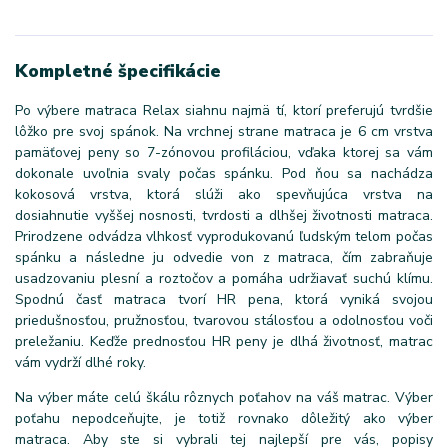
Kompletné špecifikácie
Po výbere matraca Relax siahnu najmä tí, ktorí preferujú tvrdšie
lôžko pre svoj spánok. Na vrchnej strane matraca je 6 cm vrstva
pamäťovej peny so 7-zónovou profiláciou, vďaka ktorej sa vám
dokonale uvoľnia svaly počas spánku. Pod ňou sa nachádza
kokosová vrstva, ktorá slúži ako spevňujúca vrstva na
dosiahnutie vyššej nosnosti, tvrdosti a dlhšej životnosti matraca.
Prirodzene odvádza vlhkosť vyprodukovanú ľudským telom počas
spánku a následne ju odvedie von z matraca, čím zabraňuje
usadzovaniu plesní a roztočov a pomáha udržiavať suchú klímu.
Spodnú časť matraca tvorí HR pena, ktorá vyniká svojou
priedušnosťou, pružnosťou, tvarovou stálosťou a odolnosťou voči
preležaniu. Keďže prednosťou HR peny je dlhá životnosť, matrac
vám vydrží dlhé roky.
Na výber máte celú škálu rôznych poťahov na váš matrac. Výber
poťahu nepodceňujte, je totiž rovnako dôležitý ako výber
matraca. Aby ste si vybrali tej najlepší pre vás, popisy