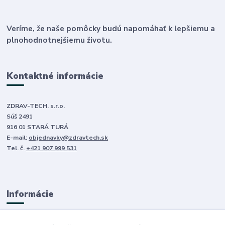
Veríme, že naše pomôcky budú napomáhať k lepšiemu a
plnohodnotnejšiemu životu.
Kontaktné informácie
ZDRAV-TECH. s.r.o.
Súš 2491
916 01 STARÁ TURÁ
E-mail:
objednavky@zdravtech.sk
Tel. č.
+421 907 999 531
Informácie
O nás