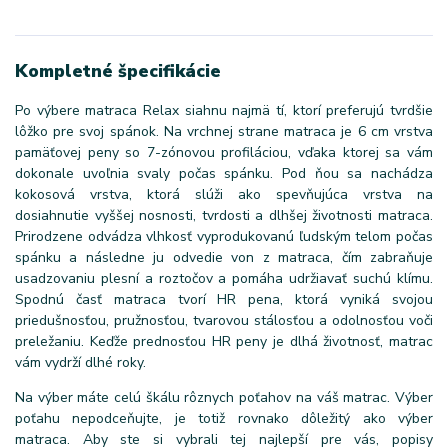
Kompletné špecifikácie
Po výbere matraca Relax siahnu najmä tí, ktorí preferujú tvrdšie
lôžko pre svoj spánok. Na vrchnej strane matraca je 6 cm vrstva
pamäťovej peny so 7-zónovou profiláciou, vďaka ktorej sa vám
dokonale uvoľnia svaly počas spánku. Pod ňou sa nachádza
kokosová vrstva, ktorá slúži ako spevňujúca vrstva na
dosiahnutie vyššej nosnosti, tvrdosti a dlhšej životnosti matraca.
Prirodzene odvádza vlhkosť vyprodukovanú ľudským telom počas
spánku a následne ju odvedie von z matraca, čím zabraňuje
usadzovaniu plesní a roztočov a pomáha udržiavať suchú klímu.
Spodnú časť matraca tvorí HR pena, ktorá vyniká svojou
priedušnosťou, pružnosťou, tvarovou stálosťou a odolnosťou voči
preležaniu. Keďže prednosťou HR peny je dlhá životnosť, matrac
vám vydrží dlhé roky.
Na výber máte celú škálu rôznych poťahov na váš matrac. Výber
poťahu nepodceňujte, je totiž rovnako dôležitý ako výber
matraca. Aby ste si vybrali tej najlepší pre vás, popisy