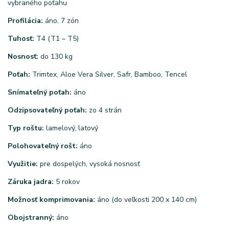
vybraného poťahu
Profilácia:
áno, 7 zón
Tuhosť:
T4 (T1 – T5)
Nosnosť:
do 130 kg
Poťah:
Trimtex, Aloe Vera Silver, Safr, Bamboo, Tencel
Snímateľný poťah:
áno
Odzipsovateľný poťah:
zo 4 strán
Typ roštu:
lamelový, latový
Polohovateľný rošt:
áno
Využitie:
pre dospelých, vysoká nosnosť
Záruka jadra:
5 rokov
Možnosť komprimovania:
áno (do veľkosti 200 x 140 cm)
Obojstranný:
áno