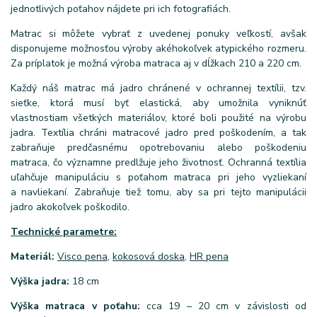
jednotlivých poťahov nájdete pri ich fotografiách.
Matrac si môžete vybrať z uvedenej ponuky veľkostí, avšak
disponujeme možnosťou výroby akéhokoľvek atypického rozmeru.
Za príplatok je možná výroba matraca aj v dĺžkach 210 a 220 cm.
Každý náš matrac má jadro chránené v ochrannej textílii, tzv.
sieťke, ktorá musí byť elastická, aby umožnila vyniknúť
vlastnostiam všetkých materiálov, ktoré boli použité na výrobu
jadra. Textília chráni matracové jadro pred poškodením, a tak
zabraňuje predčasnému opotrebovaniu alebo poškodeniu
matraca, čo významne predlžuje jeho životnosť. Ochranná textília
uľahčuje manipuláciu s poťahom matraca pri jeho vyzliekaní
a navliekaní. Zabraňuje tiež tomu, aby sa pri tejto manipulácii
jadro akokoľvek poškodilo.
Technické parametre:
Materiál:
Visco pena
,
kokosová doska
,
HR pena
Výška jadra:
18 cm
Výška matraca v poťahu:
cca 19 – 20 cm v závislosti od