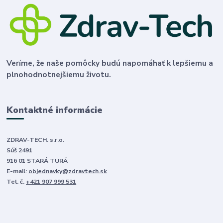
Veríme, že naše pomôcky budú napomáhať k lepšiemu a
plnohodnotnejšiemu životu.
Kontaktné informácie
ZDRAV-TECH. s.r.o.
Súš 2491
916 01 STARÁ TURÁ
E-mail:
objednavky@zdravtech.sk
Tel. č.
+421 907 999 531