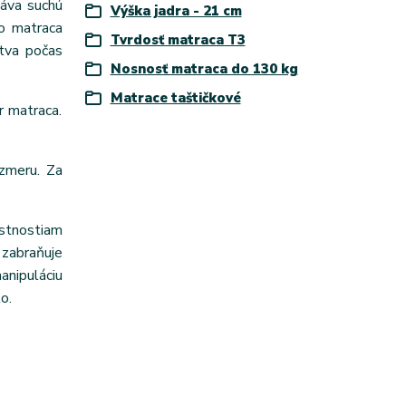
váva suchú
Výška jadra - 21 cm
ro matraca
Tvrdosť matraca T3
stva počas
Nosnosť matraca do 130 kg
Matrace taštičkové
r matraca.
zmeru. Za
astnostiam
zabraňuje
anipuláciu
o.