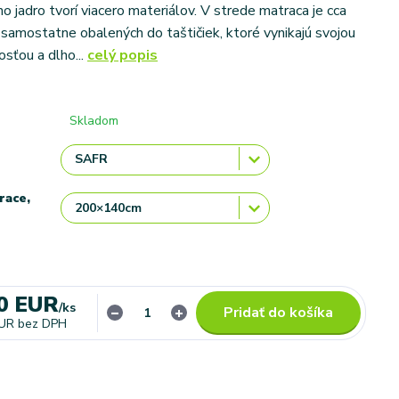
o jadro tvorí viacero materiálov. V strede matraca je cca
 samostatne obalených do taštičiek, ktoré vynikajú svojou
sťou a dlho...
celý popis
Skladom
race,
0 EUR
/
ks
Pridať do košíka
EUR
bez DPH