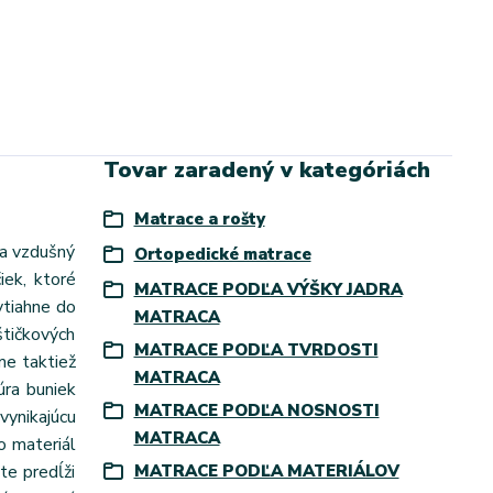
Tovar zaradený v kategóriách
Matrace a rošty
 a vzdušný
Ortopedické matrace
iek, ktoré
MATRACE PODĽA VÝŠKY JADRA
vtiahne do
MATRACA
štičkových
MATRACE PODĽA TVRDOSTI
me taktiež
MATRACA
úra buniek
MATRACE PODĽA NOSNOSTI
vynikajúcu
MATRACA
o materiál
te predĺži
MATRACE PODĽA MATERIÁLOV