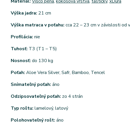
Materiál:
Visco pena
,
kokosová vrstva
,
taštičky
,
xDura
Výška jadra:
21 cm
Výška matraca v poťahu:
cca 22 – 23 cm v závislosti od
Profilácia:
nie
Tuhosť:
T3 (T1 – T5)
Nosnosť:
do 130 kg
Poťah:
Aloe Vera Silver, Safr, Bamboo, Tencel
Snímateľný poťah:
áno
Odzipsovateľný poťah:
zo 4 strán
Typ roštu:
lamelový, latový
Polohovateľný rošt:
áno