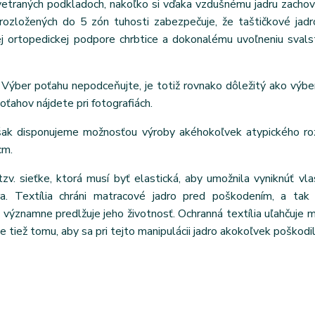
dvetraných podkladoch, nakoľko si vďaka vzdušnému jadru zacho
n rozložených do 5 zón tuhosti zabezpečuje, že taštičkové jad
ej ortopedickej podpore chrbtice a dokonalému uvoľneniu sval
Výber poťahu nepodceňujte, je totiž rovnako dôležitý ako výbe
poťahov nájdete pri fotografiách.
však disponujeme možnosťou výroby akéhokoľvek atypického ro
cm.
tzv. sieťke, ktorá musí byť elastická, aby umožnila vyniknúť vl
ra. Textília chráni matracové jadro pred poškodením, a tak 
ýznamne predlžuje jeho životnosť. Ochranná textília uľahčuje m
e tiež tomu, aby sa pri tejto manipulácii jadro akokoľvek poškodil