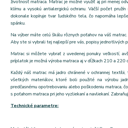
životnosť matraca. Matrac je možné využiť aj pri menej o
klímu a vysokú antialergickú ochranu. Väčší počet pruží
dokonale kopíruje tvar ľudského tela, čo napomáha lepš
spánku.
Na výber máte celú škálu rôznych poťahov na váš matrac. 
Aby ste si vybrali tej najlepší pre vás, popisy jednotlivých 
Matrac si môžete vybrať z uvedenej ponuky veľkostí, a
príplatok je možná výroba matraca aj v dĺžkach 210 a 220 
Každý náš matrac má jadro chránené v ochrannej textílii, 
všetkých materiálov, ktoré boli použité na výrobu jad
predčasnému opotrebovaniu alebo poškodeniu matraca, čo v
s poťahom matraca pri jeho vyzliekaní a navliekaní. Zabraňuj
Technické parametre: