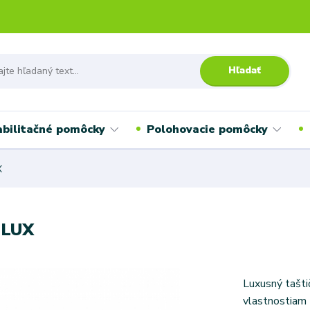
Hľadať
bilitačné pomôcky
Polohovacie pomôcky
X
 LUX
Luxusný tašti
vlastnostiam z