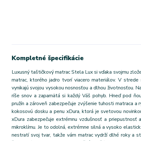
Kompletné špecifikácie
Luxusný taštičkový matrac Stela Lux si vďaka svojmu zložen
matrac, ktorého jadro tvorí viacero materiálov. V stred
vynikajú svojou vysokou nosnosťou a dlhou životnosťou. N
ríše snov a zapamätá si každý Váš pohyb. Hneď pod ňou 
pružín a zároveň zabezpečuje zvýšenie tuhosti matraca a r
kokosovú dosku a penu xDura, ktorá je svetovou novinkou
xDura zabezpečuje extrémnu vzdušnosť a priepustnosť a 
mikroklímu. Je to odolná, extrémne silná a vysoko elastická
nestratí svoj tvar, takže vám matrac vydrží dlhé roky a 