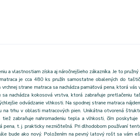
iu a vlastnostiam získa aj náročnejšieho zákazníka. Je to pružný
e matraca je cca 480 ks pružín samostatne obalených do taštič
a vrchnej strane matraca sa nachádza pamäťová pena, ktorá vás 
sa nachádza kokosová vrstva, ktorá zabraňuje pretlačeniu ta
ýchlejšie odvádzanie vlhkosti. Na spodnej strane matraca nájde
 na trhu v oblasti matracových pien. Unikátna otvorená štrukt
tiež zabraňuje nahromadeniu tepla a vlhkosti, čím poskytuje 
 pena, t. j. prakticky nezničiteľná. Pri dlhodobom používaní tent
stále bude ako nový. Položením na pevný latový rošt sa vám eš