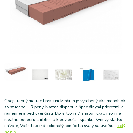
Obojstranný matrac Premium Medium je vyrobený ako monoblok
zo studenej HR peny. Matrac disponuje špeciálnymi prierezmi v
ramennej a bedrovej časti, ktoré tvoria 7 anatomických zón na
ideálnu podporu chrbtice a kĺbov počas spánku. Kým vy sladko
snívate, Vaše telo má dokonalý komfort a svaly sa uvoľňu...
celý
popis