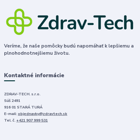
Veríme, že naše pomôcky budú napomáhať k lepšiemu a
plnohodnotnejšiemu životu.
Kontaktné informácie
ZDRAV-TECH. s.r.o.
Súš 2491
916 01 STARÁ TURÁ
E-mail:
objednavky@zdravtech.sk
Tel. č.
+421 907 999 531