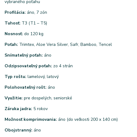
vybraného poťahu
Profilácia:
áno, 7 zón
Tuhosť:
T3 (T1 – T5)
Nosnosť:
do 120 kg
Poťah:
Trimtex, Aloe Vera Silver, Safr, Bamboo, Tencel
Snímateľný poťah:
áno
Odzipsovateľný poťah:
zo 4 strán
Typ roštu:
lamelový, latový
Polohovateľný rošt:
áno
Využitie:
pre dospelých, seniorské
Záruka jadra:
5 rokov
Možnosť komprimovania:
áno (do veľkosti 200 x 140 cm)
Obojstranný:
áno