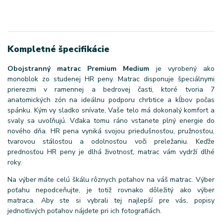
Kompletné špecifikácie
Obojstranný matrac Premium Medium
je vyrobený ako
monoblok zo studenej HR peny. Matrac disponuje špeciálnymi
prierezmi v ramennej a bedrovej časti, ktoré tvoria 7
anatomických zón na ideálnu podporu chrbtice a kĺbov počas
spánku. Kým vy sladko snívate, Vaše telo má dokonalý komfort a
svaly sa uvoľňujú. Vďaka tomu ráno vstanete plný energie do
nového dňa. HR pena vyniká svojou priedušnosťou, pružnosťou,
tvarovou stálosťou a odolnosťou voči preležaniu. Keďže
prednosťou HR peny je dlhá životnosť, matrac vám vydrží dlhé
roky.
Na výber máte celú škálu rôznych poťahov na váš matrac. Výber
poťahu nepodceňujte, je totiž rovnako dôležitý ako výber
matraca. Aby ste si vybrali tej najlepší pre vás, popisy
jednotlivých poťahov nájdete pri ich fotografiách.