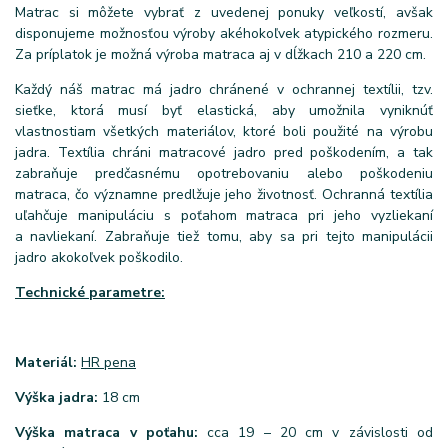
Matrac si môžete vybrať z uvedenej ponuky veľkostí, avšak
disponujeme možnosťou výroby akéhokoľvek atypického rozmeru.
Za príplatok je možná výroba matraca aj v dĺžkach 210 a 220 cm.
Každý náš matrac má jadro chránené v ochrannej textílii, tzv.
sieťke, ktorá musí byť elastická, aby umožnila vyniknúť
vlastnostiam všetkých materiálov, ktoré boli použité na výrobu
jadra. Textília chráni matracové jadro pred poškodením, a tak
zabraňuje predčasnému opotrebovaniu alebo poškodeniu
matraca, čo významne predlžuje jeho životnosť. Ochranná textília
uľahčuje manipuláciu s poťahom matraca pri jeho vyzliekaní
a navliekaní. Zabraňuje tiež tomu, aby sa pri tejto manipulácii
jadro akokoľvek poškodilo.
Technické parametre:
Materiál:
HR pena
Výška jadra:
18 cm
Výška matraca v poťahu:
cca 19 – 20 cm v závislosti od