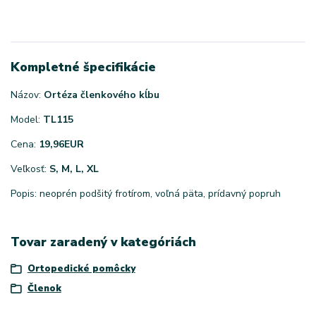
Kompletné špecifikácie
Názov:
Ortéza členkového kĺbu
Model:
TL115
Cena:
19,96
EUR
Veľkosť:
S, M, L, XL
Popis: neoprén podšitý frotírom, voľná päta, prídavný popruh
Tovar zaradený v kategóriách
Ortopedické pomôcky
Členok