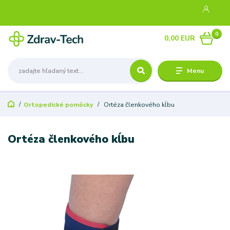
0
0,00 EUR
Menu
Ortopedické pomôcky
Ortéza členkového kĺbu
Ortéza členkového kĺbu