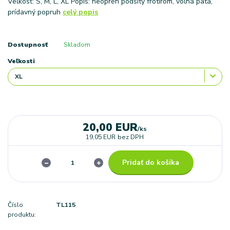
Veľkosť: S, M, L, XL Popis: neoprén podšitý frotírom, voľná päta,
prídavný popruh
celý popis
Dostupnosť
Skladom
Veľkosti
20,00 EUR
/
ks
19,05 EUR
bez DPH
Pridať do košíka
Číslo
TL115
produktu: