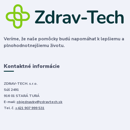
Veríme, že naše pomôcky budú napomáhať k lepšiemu a
plnohodnotnejšiemu životu.
Kontaktné informácie
ZDRAV-TECH. s.r.o.
Súš 2491
916 01 STARÁ TURÁ
E-mail:
objednavky@zdravtech.sk
Tel. č.
+421 907 999 531