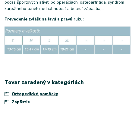
počas športových ativít, po operáciach, osteoartritída, syndróm
karpálneho tunelu, ochabnutosť a bolesť zápästia,...
Prevedenie zvlášť na ľavú a pravú ruku:
Tovar zaradený v kategóriách
Ortopedické pomôcky
Zápästie