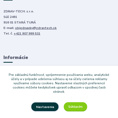
ZDRAV-TECH. s.r.o.
Súš 2491
916 01 STARÁ TURÁ
E-mail:
objednavky@zdravtech.sk
Tel. č.
+421 907 999 531
Informácie
O nás
Pre základnú funkčnosť, spríjemnenie používania webu, analytické
Obchodné podmienky
účely a v prípade udelenia súhlasu aj na účely cielenia reklamy
využívame súbory cookies. Nastavenie vlastných preferencií
Ochrana súkromia
cookies môžete kedykoľvek upraviť odkazom v spodnej časti
Služby
stránok.
Súhlasím
Nastavenia
Copyright © 2024 Dovoz áut. Vytvoril Denis Válek