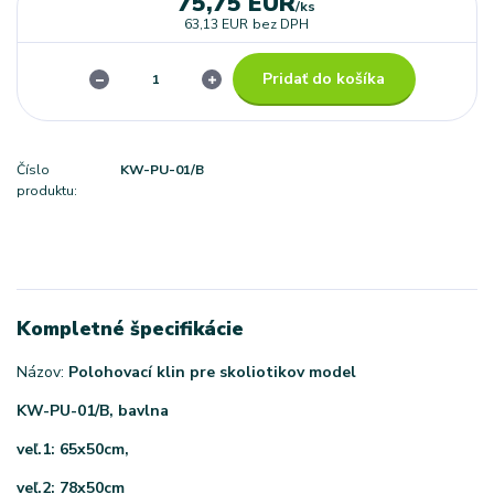
75,75 EUR
/
ks
63,13 EUR
bez DPH
Pridať do košíka
Číslo
KW-PU-01/B
produktu:
Kompletné špecifikácie
Názov:
Polohovací
klin pre skoliotikov model
KW-PU-01/B, bavlna
veľ.1: 65x50cm,
veľ.2: 78x50cm