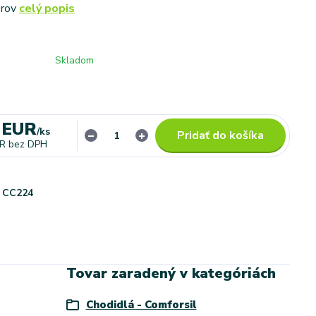
erov
celý popis
Skladom
 EUR
/
ks
Pridať do košíka
UR
bez DPH
CC224
Tovar zaradený v kategóriách
Chodidlá - Comforsil