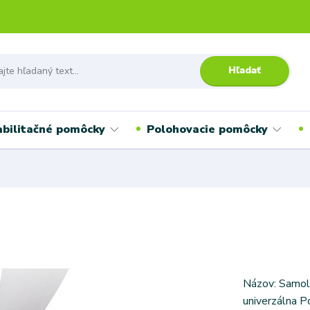
Hľadať
bilitačné pomôcky
Polohovacie pomôcky
Názov: Samol
univerzálna Po