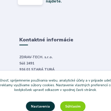
nájdete.
Kontaktné informácie
ZDRAV-TECH. s.r.o.
Súš 2491
916 01 STARÁ TURÁ
E-mail:
objednavky@zdravtech.sk
čnosť, spríjemnenie používania webu, analytické účely a v prípade udel
Tel. č.
+421 907 999 531
a reklamy využívame súbory cookies. Nastavenie vlastných preferencií 
kedykoľvek upraviť odkazom v spodnej časti stránok.
Súhlasím
Nastavenia