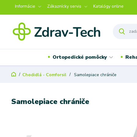
Informácie
Zákaznícky servis
Katalógy online
Ortopedické pomôcky
Reha
Chodidlá - Comforsil
Samolepiace chrániče
Samolepiace chrániče