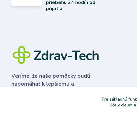
priebehu 24 hodín od
prijatia
Veríme, že naše pomôcky budú
napomáhať k lepšiemu a
plnohodnotnejšiemu životu.
Pre základnú funk
účely cieleni