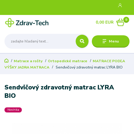
0
0,00 EUR
Menu
Matrace a rošty
Ortopedické matrace
MATRACE PODĽA
VÝŠKY JADRA MATRACA
Sendvičový zdravotný matrac LYRA BIO
Sendvičový zdravotný matrac LYRA
BIO
Novinka