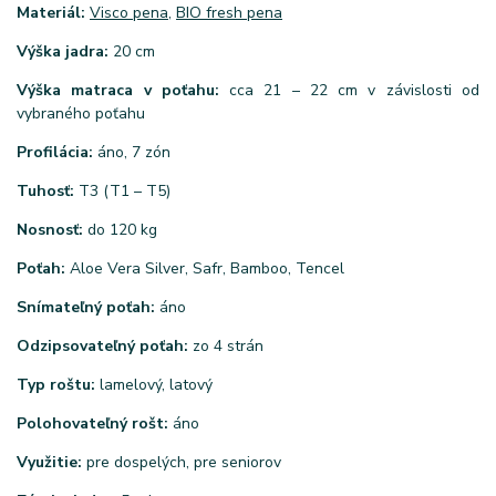
Materiál:
Visco pena
,
BIO fresh pena
Výška jadra:
20 cm
Výška matraca v poťahu:
cca 21 – 22 cm v závislosti od
vybraného poťahu
Profilácia:
áno, 7 zón
Tuhosť:
T3 (T1 – T5)
Nosnosť:
do 120 kg
Poťah:
Aloe Vera Silver, Safr, Bamboo, Tencel
Snímateľný poťah:
áno
Odzipsovateľný poťah:
zo 4 strán
Typ roštu:
lamelový, latový
Polohovateľný rošt:
áno
Využitie:
pre dospelých, pre seniorov