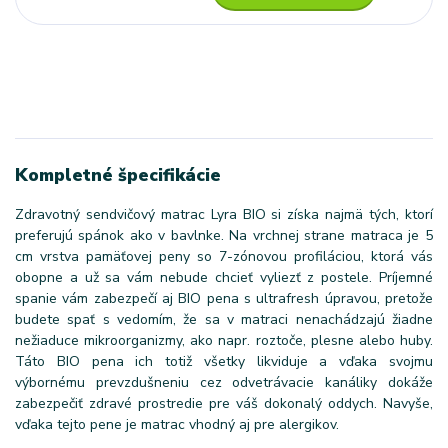
Kompletné špecifikácie
Zdravotný sendvičový matrac Lyra BIO si získa najmä tých, ktorí
preferujú spánok ako v bavlnke. Na vrchnej strane matraca je 5
cm vrstva pamäťovej peny so 7-zónovou profiláciou, ktorá vás
obopne a už sa vám nebude chcieť vyliezť z postele. Príjemné
spanie vám zabezpečí aj BIO pena s ultrafresh úpravou, pretože
budete spať s vedomím, že sa v matraci nenachádzajú žiadne
nežiaduce mikroorganizmy, ako napr. roztoče, plesne alebo huby.
Táto BIO pena ich totiž všetky likviduje a vďaka svojmu
výbornému prevzdušneniu cez odvetrávacie kanáliky dokáže
zabezpečiť zdravé prostredie pre váš dokonalý oddych. Navyše,
vďaka tejto pene je matrac vhodný aj pre alergikov.