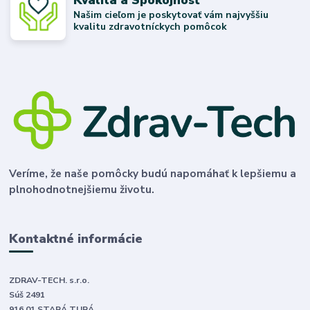
Našim cieľom je poskytovať vám najvyššiu
kvalitu zdravotníckych pomôcok
Veríme, že naše pomôcky budú napomáhať k lepšiemu a
plnohodnotnejšiemu životu.
Kontaktné informácie
ZDRAV-TECH. s.r.o.
Súš 2491
916 01 STARÁ TURÁ