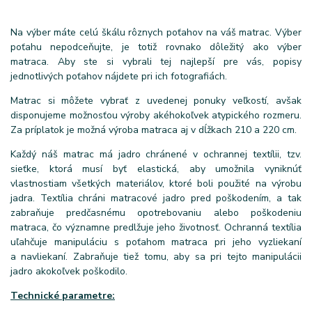
Na výber máte celú škálu rôznych poťahov na váš matrac. Výber
poťahu nepodceňujte, je totiž rovnako dôležitý ako výber
matraca. Aby ste si vybrali tej najlepší pre vás, popisy
jednotlivých poťahov nájdete pri ich fotografiách.
Matrac si môžete vybrať z uvedenej ponuky veľkostí, avšak
disponujeme možnosťou výroby akéhokoľvek atypického rozmeru.
Za príplatok je možná výroba matraca aj v dĺžkach 210 a 220 cm.
Každý náš matrac má jadro chránené v ochrannej textílii, tzv.
sieťke, ktorá musí byť elastická, aby umožnila vyniknúť
vlastnostiam všetkých materiálov, ktoré boli použité na výrobu
jadra. Textília chráni matracové jadro pred poškodením, a tak
zabraňuje predčasnému opotrebovaniu alebo poškodeniu
matraca, čo významne predlžuje jeho životnosť. Ochranná textília
uľahčuje manipuláciu s poťahom matraca pri jeho vyzliekaní
a navliekaní. Zabraňuje tiež tomu, aby sa pri tejto manipulácii
jadro akokoľvek poškodilo.
Technické parametre: