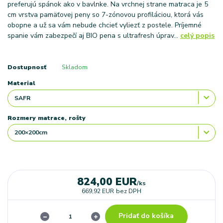
preferujú spánok ako v bavlnke. Na vrchnej strane matraca je 5
cm vrstva pamäťovej peny so 7-zónovou profiláciou, ktorá vás
obopne a už sa vám nebude chcieť vyliezť z postele. Príjemné
spanie vám zabezpečí aj BIO pena s ultrafresh úprav...
celý popis
Dostupnosť
Skladom
Material
Rozmery matrace, rošty
824,00 EUR
/
ks
669,92 EUR
bez DPH
Pridať do košíka