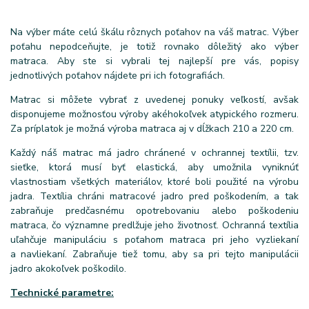
Na výber máte celú škálu rôznych poťahov na váš matrac. Výber
poťahu nepodceňujte, je totiž rovnako dôležitý ako výber
matraca. Aby ste si vybrali tej najlepší pre vás, popisy
jednotlivých poťahov nájdete pri ich fotografiách.
Matrac si môžete vybrať z uvedenej ponuky veľkostí, avšak
disponujeme možnosťou výroby akéhokoľvek atypického rozmeru.
Za príplatok je možná výroba matraca aj v dĺžkach 210 a 220 cm.
Každý náš matrac má jadro chránené v ochrannej textílii, tzv.
sieťke, ktorá musí byť elastická, aby umožnila vyniknúť
vlastnostiam všetkých materiálov, ktoré boli použité na výrobu
jadra. Textília chráni matracové jadro pred poškodením, a tak
zabraňuje predčasnému opotrebovaniu alebo poškodeniu
matraca, čo významne predlžuje jeho životnosť. Ochranná textília
uľahčuje manipuláciu s poťahom matraca pri jeho vyzliekaní
a navliekaní. Zabraňuje tiež tomu, aby sa pri tejto manipulácii
jadro akokoľvek poškodilo.
Technické parametre: