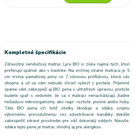
Kompletné špecifikácie
Zdravotný sendvičový matrac Lyra BIO si získa najmä tých, ktorí
preferujú spánok ako v bavlnke. Na vrchnej strane matraca je 5
cm vrstva pamäťovej peny so 7-zónovou profiláciou, ktorá vás
obopne a už sa vám nebude chcieť vyliezť z postele. Príjemné
spanie vám zabezpečí aj BIO pena s ultrafresh úpravou, pretože
budete spať s vedomím, že sa v matraci nenachádzajú žiadne
nežiaduce mikroorganizmy, ako napr. roztoče, plesne alebo huby.
Táto BIO pena ich totiž všetky likviduje a vďaka svojmu
výbornému prevzdušneniu cez odvetrávacie kanáliky dokáže
zabezpečiť zdravé prostredie pre váš dokonalý oddych. Navyše,
vďaka tejto pene je matrac vhodný aj pre alergikov.