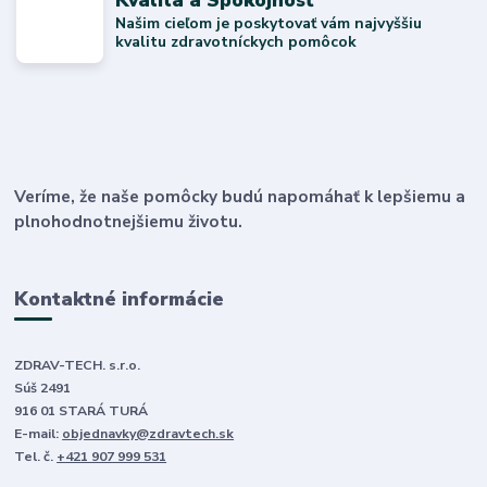
Našim cieľom je poskytovať vám najvyššiu
kvalitu zdravotníckych pomôcok
Veríme, že naše pomôcky budú napomáhať k lepšiemu a
plnohodnotnejšiemu životu.
Kontaktné informácie
ZDRAV-TECH. s.r.o.
Súš 2491
916 01 STARÁ TURÁ
E-mail:
objednavky@zdravtech.sk
Tel. č.
+421 907 999 531