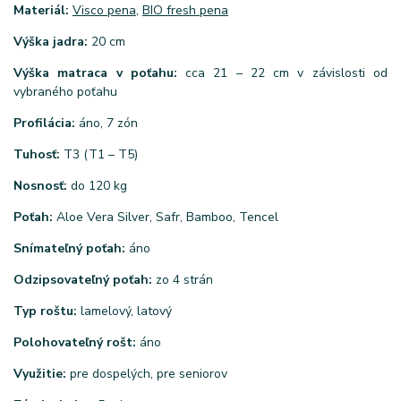
Materiál:
Visco pena
,
BIO fresh pena
Výška jadra:
20 cm
Výška matraca v poťahu:
cca 21 – 22 cm v závislosti od
vybraného poťahu
Profilácia:
áno, 7 zón
Tuhosť:
T3 (T1 – T5)
Nosnosť:
do 120 kg
Poťah:
Aloe Vera Silver, Safr, Bamboo, Tencel
Snímateľný poťah:
áno
Odzipsovateľný poťah:
zo 4 strán
Typ roštu:
lamelový, latový
Polohovateľný rošt:
áno
Využitie:
pre dospelých, pre seniorov