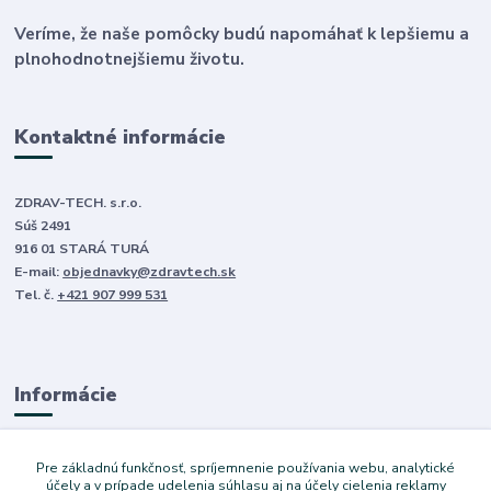
Veríme, že naše pomôcky budú napomáhať k lepšiemu a
plnohodnotnejšiemu životu.
Kontaktné informácie
ZDRAV-TECH. s.r.o.
Súš 2491
916 01 STARÁ TURÁ
E-mail:
objednavky@zdravtech.sk
Tel. č.
+421 907 999 531
Informácie
O nás
Pre základnú funkčnosť, spríjemnenie používania webu, analytické
Obchodné podmienky
účely a v prípade udelenia súhlasu aj na účely cielenia reklamy