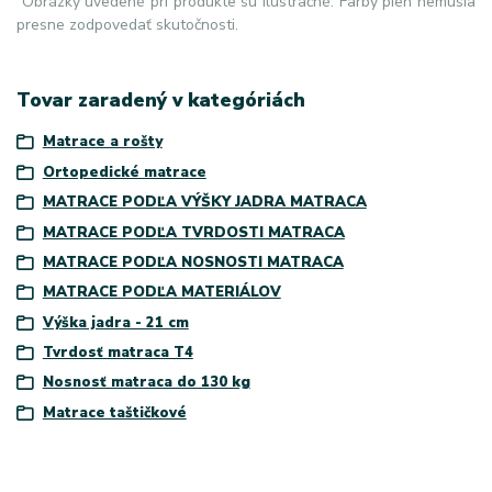
Obrázky uvedené pri produkte sú ilustračné. Farby pien nemusia
presne zodpovedať skutočnosti.
Tovar zaradený v kategóriách
Matrace a rošty
Ortopedické matrace
MATRACE PODĽA VÝŠKY JADRA MATRACA
MATRACE PODĽA TVRDOSTI MATRACA
MATRACE PODĽA NOSNOSTI MATRACA
MATRACE PODĽA MATERIÁLOV
Výška jadra - 21 cm
Tvrdosť matraca T4
Nosnosť matraca do 130 kg
Matrace taštičkové