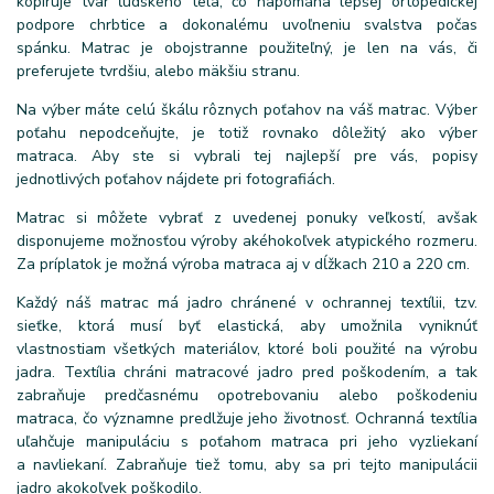
kopíruje tvar ľudského tela, čo napomáha lepšej ortopedickej
podpore chrbtice a dokonalému uvoľneniu svalstva počas
spánku. Matrac je obojstranne použiteľný, je len na vás, či
preferujete tvrdšiu, alebo mäkšiu stranu.
Na výber máte celú škálu rôznych poťahov na váš matrac. Výber
poťahu nepodceňujte, je totiž rovnako dôležitý ako výber
matraca. Aby ste si vybrali tej najlepší pre vás, popisy
jednotlivých poťahov nájdete pri fotografiách.
Matrac si môžete vybrať z uvedenej ponuky veľkostí, avšak
disponujeme možnosťou výroby akéhokoľvek atypického rozmeru.
Za príplatok je možná výroba matraca aj v dĺžkach 210 a 220 cm.
Každý náš matrac má jadro chránené v ochrannej textílii, tzv.
sieťke, ktorá musí byť elastická, aby umožnila vyniknúť
vlastnostiam všetkých materiálov, ktoré boli použité na výrobu
jadra. Textília chráni matracové jadro pred poškodením, a tak
zabraňuje predčasnému opotrebovaniu alebo poškodeniu
matraca, čo významne predlžuje jeho životnosť. Ochranná textília
uľahčuje manipuláciu s poťahom matraca pri jeho vyzliekaní
a navliekaní. Zabraňuje tiež tomu, aby sa pri tejto manipulácii
jadro akokoľvek poškodilo.