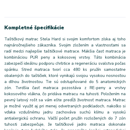
Kompletné špecifikácie
Taštičkový matrac Stela Hard si svojim komfortom získa aj toho
najnáročnejšieho zákazníka. Svojim zložením a vlastnosťami sa
radí medzi najlepšie taštičkové matrace. Mäkšia časť matraca je
kombináciou PUR peny a kokosovej vrstvy. Táto kombinácia
zabezpečí ideálnu podporu chrbtice a regeneráciu svalstva počas
spánku. Stred matraca tvorí cca 480 ks pružín samostatne
obalených do taštičiek, ktoré vynikajú svojou vysokou nosnosťou
a dlhou životnosťou. Tie sú odstupňované do 5 anatomických
zón. Tvrdšia časť matraca pozostáva z RE-peny a vrstvy
kokosového vlákna, čo pridáva matracu na tuhosti. Položením na
pevný latový rošt sa vám ešte predĺži životnosť matraca. Matrac
je možné využiť aj pri menej odvetraných podkladoch, nakoľko si
vďaka vzdušnému jadru zachováva suchú klímu a vysokú
antialergickú ochranu. Väčší počet pružín rozložených do 7 zón
tuhosti zabezpečuje, že taštičkové jadro matraca dokonale