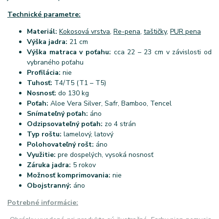
Technické parametre:
Materiál:
Kokosová vrstva
,
Re-pena
,
taštičky
,
PUR pena
Výška jadra:
21 cm
Výška matraca v poťahu:
cca 22 – 23 cm v závislosti od
vybraného poťahu
Profilácia:
nie
Tuhosť:
T4/T5 (T1 – T5)
Nosnosť:
do 130 kg
Poťah:
Aloe Vera Silver, Safr, Bamboo, Tencel
Snímateľný poťah:
áno
Odzipsovateľný poťah:
zo 4 strán
Typ roštu:
lamelový, latový
Polohovateľný rošt:
áno
Využitie:
pre dospelých, vysoká nosnosť
Záruka jadra:
5 rokov
Možnosť komprimovania:
nie
Obojstranný:
áno
Potrebné informácie: