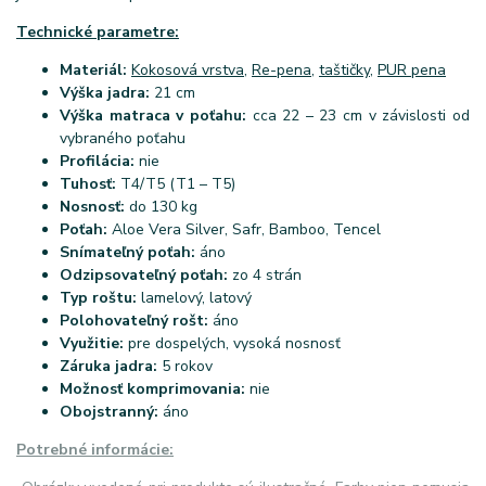
Technické parametre:
Materiál:
Kokosová vrstva
,
Re-pena
,
taštičky
,
PUR pena
Výška jadra:
21 cm
Výška matraca v poťahu:
cca 22 – 23 cm v závislosti od
vybraného poťahu
Profilácia:
nie
Tuhosť:
T4/T5 (T1 – T5)
Nosnosť:
do 130 kg
Poťah:
Aloe Vera Silver, Safr, Bamboo, Tencel
Snímateľný poťah:
áno
Odzipsovateľný poťah:
zo 4 strán
Typ roštu:
lamelový, latový
Polohovateľný rošt:
áno
Využitie:
pre dospelých, vysoká nosnosť
Záruka jadra:
5 rokov
Možnosť komprimovania:
nie
Obojstranný:
áno
Potrebné informácie: