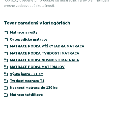
Obrázky uvedené pri produkte sú ilustračné. Farby pien nemusia
presne zodpovedať skutočnosti.
Tovar zaradený v kategóriách
Matrace a rošty
Ortopedické matrace
MATRACE PODĽA VÝŠKY JADRA MATRACA
MATRACE PODĽA TVRDOSTI MATRACA
MATRACE PODĽA NOSNOSTI MATRACA
MATRACE PODĽA MATERIÁLOV
Výška jadra - 21 cm
Tvrdosť matraca T4
Nosnosť matraca do 130 kg
Matrace taštičkové