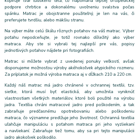
kopíruje tvar ľudského tela, čo napomáha lepšej ortopedickej
podpore chrbtice a dokonalému uvoľneniu svalstva počas
spánku. Matrac je obojstranne použiteľný, je len na vás, či
preferujete tvrdšiu, alebo mäkšiu stranu.
Na výber máte celú škálu rôznych poťahov na váš matrac. Výber
poťahu nepodceňujte, je totiž rovnako dôležitý ako výber
matraca. Aby ste si vybrali tej najlepší pre vás, popisy
jednotlivých poťahov nájdete pri fotografiách.
Matrac si môžete vybrať z uvedenej ponuky veľkostí, avšak
disponujeme možnosťou výroby akéhokoľvek atypického rozmeru.
Za príplatok je možná výroba matraca aj v dĺžkach 210 a 220 cm.
Každý náš matrac má jadro chránené v ochrannej textílii, tzv.
sieťke, ktorá musí byť elastická, aby umožnila vyniknúť
vlastnostiam všetkých materiálov, ktoré boli použité na výrobu
jadra. Textília chráni matracové jadro pred poškodením, a tak
zabraňuje predčasnému opotrebovaniu alebo poškodeniu
matraca, čo významne predlžuje jeho životnosť. Ochranná textília
uľahčuje manipuláciu s poťahom matraca pri jeho vyzliekaní
a navliekaní. Zabraňuje tiež tomu, aby sa pri tejto manipulácii
jadro akokoľvek poškodilo.