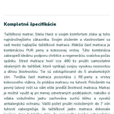
Kompletné špecifikácie
Taštičkový matrac Stela Hard si svojim komfortom získa aj toho
najnáročnejšieho zákazníka. Svojim zložením a vlastnosťami sa
radí medzi najlepšie taštičkové matrace. Mäkšia časť matraca je
kombináciou PUR peny a kokosovej vrstvy. Táto kombinácia
zabezpečí ideálnu podporu chrbtice a regeneráciu svalstva počas
spánku. Stred matraca tvorí cca 480 ks pružín samostatne
obalených do taštičiek, ktoré vynikajú svojou vysokou nosnosťou
a dlhou životnosťou. Tie sú odstupňované do 5 anatomických
zón. Tvrdšia časť matraca pozostáva z RE-peny a vrstvy
kokosového vlákna, čo pridáva matracu na tuhosti. Položením na
pevný latový rošt sa vám ešte predĺži životnosť matraca. Matrac
je možné využiť aj pri menej odvetraných podkladoch, nakoľko si
vďaka vzdušnému jadru zachováva suchú klímu a vysokú
antialergickú ochranu. Väčší počet pružín rozložených do 7 zón
tuhosti zabezpečuje, že taštičkové jadro matraca dokonale