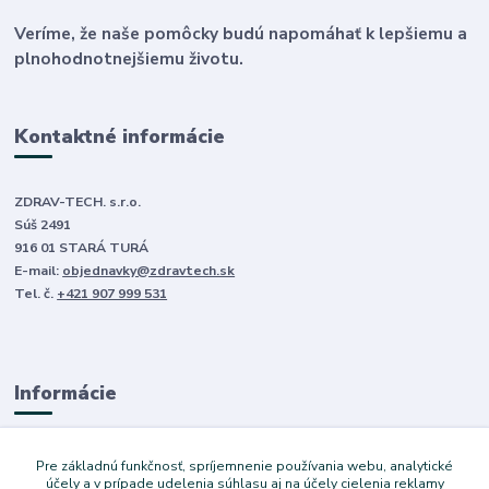
Veríme, že naše pomôcky budú napomáhať k lepšiemu a
plnohodnotnejšiemu životu.
Kontaktné informácie
ZDRAV-TECH. s.r.o.
Súš 2491
916 01 STARÁ TURÁ
E-mail:
objednavky@zdravtech.sk
Tel. č.
+421 907 999 531
Informácie
O nás
Pre základnú funkčnosť, spríjemnenie používania webu, analytické
Obchodné podmienky
účely a v prípade udelenia súhlasu aj na účely cielenia reklamy