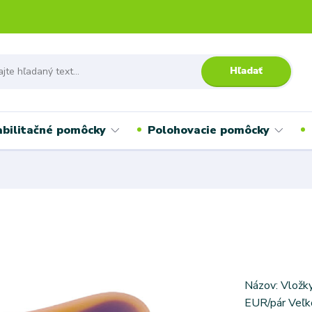
Hľadať
bilitačné pomôcky
Polohovacie pomôcky
Názov: Vložk
EUR/pár Veľko