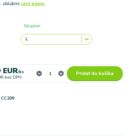
s. oblúkmi
celý popis
Skladom
0 EUR
/
ks
Pridať do košíka
UR
bez DPH
CC209