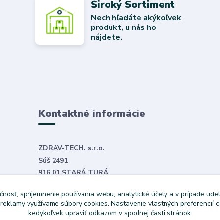
Široký Sortiment
Nech hľadáte akýkoľvek
produkt, u nás ho
nájdete.
Kontaktné informácie
ZDRAV-TECH. s.r.o.
Súš 2491
916 01 STARÁ TURÁ
E-mail:
objednavky@zdravtech.sk
čnosť, spríjemnenie používania webu, analytické účely a v prípade udel
Tel. č.
+421 907 999 531
a reklamy využívame súbory cookies. Nastavenie vlastných preferencií 
kedykoľvek upraviť odkazom v spodnej časti stránok.