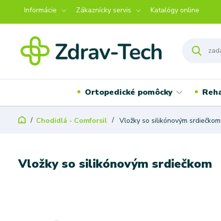
Informácie
Zákaznícky servis
Katalógy online
Ortopedické pomôcky
Reha
Chodidlá - Comforsil
Vložky so silikónovým srdiečkom
Vložky so silikónovým srdiečkom