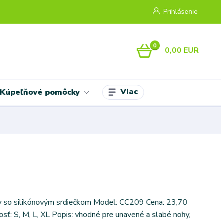
Prihlásenie
0
0,00 EUR
Viac
Kúpeľňové pomôcky
y so silikónovým srdiečkom Model: CC209 Cena: 23,70
sť: S, M, L, XL Popis: vhodné pre unavené a slabé nohy,