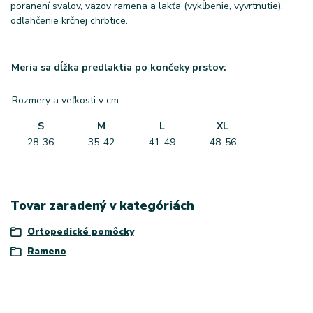
poranení svalov, väzov ramena a lakťa (vykĺbenie, vyvrtnutie),
odľahčenie krčnej chrbtice.
Meria sa dĺžka predlaktia po končeky prstov:
Rozmery a veľkosti v cm:
S
M
L
XL
28-36
35-42
41-49
48-56
Tovar zaradený v kategóriách
Ortopedické pomôcky
Rameno