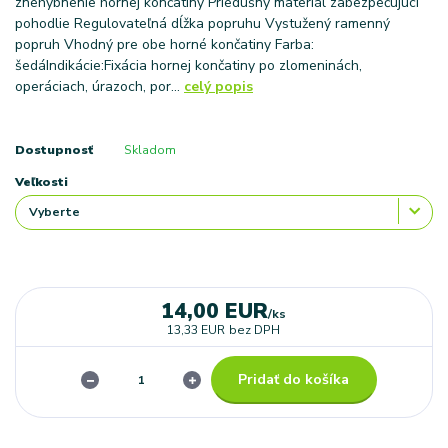
znehybnenie hornej končatiny Priedušný materiál zabezpečujúci
pohodlie Regulovateľná dĺžka popruhu Vystužený ramenný
popruh Vhodný pre obe horné končatiny Farba:
šedáIndikácie:Fixácia hornej končatiny po zlomeninách,
operáciach, úrazoch, por...
celý popis
Dostupnosť
Skladom
Veľkosti
14,00 EUR
/
ks
13,33 EUR
bez DPH
Pridať do košíka