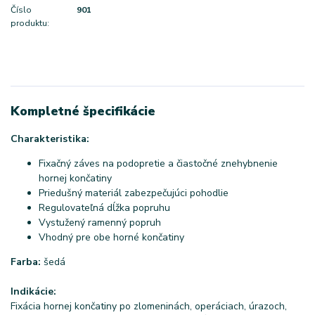
Číslo
901
produktu:
Kompletné špecifikácie
Charakteristika:
Fixačný záves na podopretie a čiastočné znehybnenie
hornej končatiny
Priedušný materiál zabezpečujúci pohodlie
Regulovateľná dĺžka popruhu
Vystužený ramenný popruh
Vhodný pre obe horné končatiny
Farba:
šedá
Indikácie:
Fixácia hornej končatiny po zlomeninách, operáciach, úrazoch,