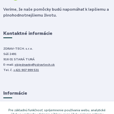
Veríme, že naše pomôcky budú napomáhať k lepšiemu a
plnohodnotnejšiemu životu.
Kontaktné informácie
ZDRAV-TECH. s.r.o.
Súš 2491
916 01 STARÁ TURÁ
E-mail:
objednavky@zdravtech.sk
Tel. č.
+421 907 999 531
Informácie
O nás
Pre základnú funkčnosť, spríjemnenie používania webu, analytické
Obchodné podmienky