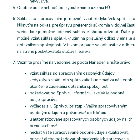
nevyužívá.
Osobné údaje nebudú poskytnuté mimo územia EÚ.
Súhlas so spracovaním je možné vziať kedykoľvek späť a to
kliknutím na odkaz pre úpravu preferencií súkromia v dolnej časti
webu, kde je možné udelený súhlas e-shopu odvolať. Ďalej je
možné vziať súhlas späť kliknutím na príslušný odkaz v emaile s
dotazníkom spokojnosti. V takom prípade sa odhlásite z odberu
na strane poskytovateľa služby Heuréka.
Vezmite prosíme na vedomie, že podľa Nariadenia máte právo:
vziať súhlas so spracovaním osobných údajov
kedykoľvek späť, toto späť vzatie bude mať za následok
ukončenie zasielania dotazníka spokojnosti
požadovať od Správcu informáciu, aké Vaše osobné
údaje spracúva
vyžiadať si u Správcu prístup k Vašim spracovávaným
osobným údajom a požadovať o ich kópiu
u automatizovane spracovaných osobných údajov na ich
prenositeľnosť
nechať Vaše spracovávané osobné údaje aktualizovať,
opraviť alebo požadovať obmedzenie ich spracovania