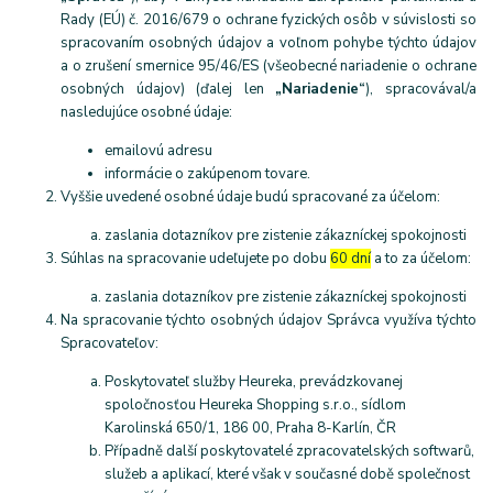
Rady (EÚ) č. 2016/679 o ochrane fyzických osôb v súvislosti so
spracovaním osobných údajov a voľnom pohybe týchto údajov
a o zrušení smernice 95/46/ES (všeobecné nariadenie o ochrane
osobných údajov) (ďalej len
„Nariadenie“
), spracovával/a
nasledujúce osobné údaje:
emailovú adresu
informácie o zakúpenom tovare.
Vyššie uvedené osobné údaje budú spracované za účelom:
zaslania dotazníkov pre zistenie zákazníckej spokojnosti
Súhlas na spracovanie udeľujete po dobu
60 dní
a to za účelom:
zaslania dotazníkov pre zistenie zákazníckej spokojnosti
Na spracovanie týchto osobných údajov Správca využíva týchto
Spracovateľov:
Poskytovateľ služby Heureka, prevádzkovanej
spoločnosťou Heureka Shopping s.r.o., sídlom
Karolinská 650/1, 186 00, Praha 8-Karlín, ČR
Případně další poskytovatelé zpracovatelských softwarů,
služeb a aplikací, které však v současné době společnost