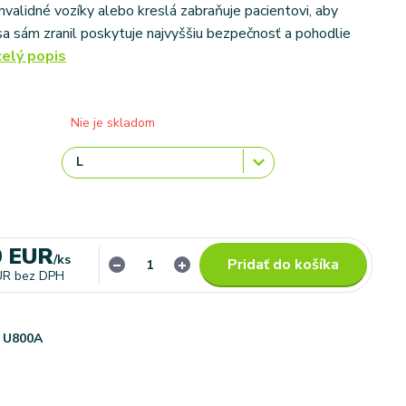
nvalidné vozíky alebo kreslá zabraňuje pacientovi, aby
sa sám zranil poskytuje najvyššiu bezpečnosť a pohodlie
celý popis
Nie je skladom
0 EUR
/
ks
Pridať do košíka
UR
bez DPH
U800A