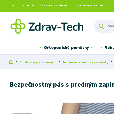
Informácie
Zákaznícky servis
Katalógy online
Ortopedické pomôcky
Reha
Doplnkový sortiment
Bezpečnostné pásy a vesty
Bezpečnostný pás s predným zapí