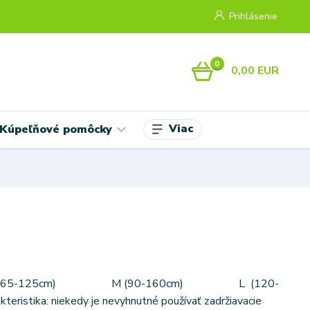
Prihlásenie
0
0,00 EUR
Viac
Kúpeľňové pomôcky
 S (65-125cm) M (90-160cm) L (120-
teristika: niekedy je nevyhnutné používať zadržiavacie