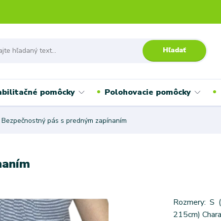
Hľadať
bilitačné pomôcky
Polohovacie pomôcky
Bezpečnostný pás s predným zapínaním
naním
Rozmery:
215cm) Charak