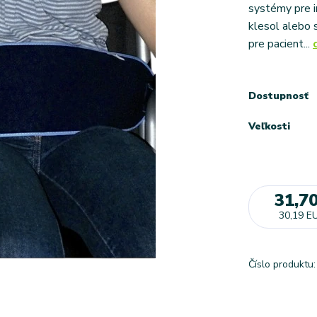
systémy pre i
klesol alebo 
pre pacient...
Dostupnosť
Veľkosti
31,7
30,19 E
Číslo produktu: