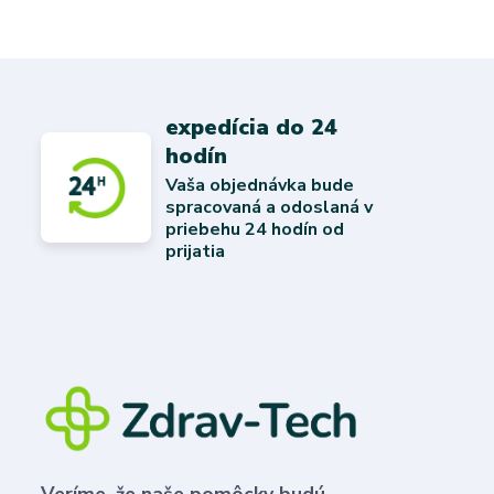
expedícia do 24
hodín
Vaša objednávka bude
spracovaná a odoslaná v
priebehu 24 hodín od
prijatia
Veríme, že naše pomôcky budú