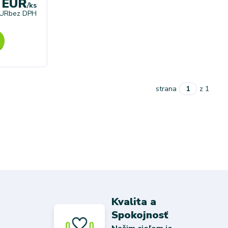
0 EUR
/
ks
EUR
bez DPH
strana
z 1
Kvalita a
Spokojnosť