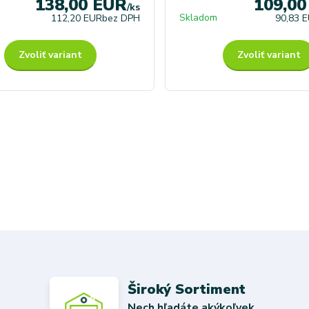
138,00 EUR
109,0
/
ks
Skladom
112,20 EUR
bez DPH
90,83 
Zvoliť variant
Zvoliť variant
Široký Sortiment
Nech hľadáte akýkoľvek