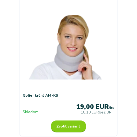
Golier krčný AM-KS
19,00 EUR
/
ks
Skladom
18,10 EUR
bez DPH
Zvoliť variant