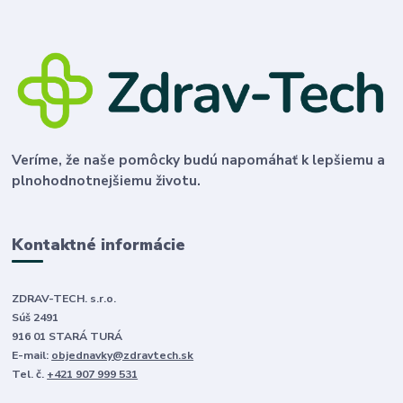
Veríme, že naše pomôcky budú napomáhať k lepšiemu a
plnohodnotnejšiemu životu.
Kontaktné informácie
ZDRAV-TECH. s.r.o.
Súš 2491
916 01 STARÁ TURÁ
E-mail:
objednavky@zdravtech.sk
Tel. č.
+421 907 999 531