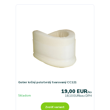
Golier krčný polotvrdý tvarovaný CC121
19,00 EUR
/
ks
Skladom
18,10 EUR
bez DPH
Zvoliť variant