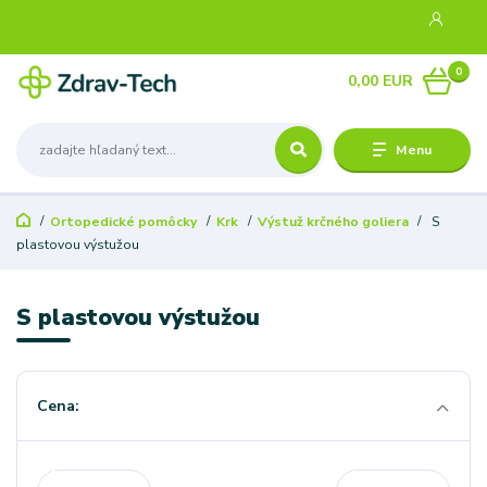
0
0,00 EUR
Menu
Ortopedické pomôcky
Krk
Výstuž krčného goliera
S
plastovou výstužou
S plastovou výstužou
Cena: