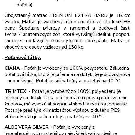
poťahu)
Obojstranný matrac PREMIUM EXTRA HARD je 18 cm
vysoký. Matrac je vyrobený ako monoblok zo studenej HR
peny. Špeciálne prierezy v ramennej a bedrovej časti
tvoria 7 anatomických zón, ktoré vytvárajú ideálnu podporu
chrbtice a dodávajú maximálny komfort pri spánku. Matrac je
vhodný pre osoby vážiace nad 130 kg.
Poťahové látky:
CIANA
-
Poťah je vyrobený zo 100% polyesteru. Základná
poťahová látka, ktorá je príjemná na dotyk. Je jednovrstvová
- nepodšívaná. Poťah je snímateľný a prateľný na 40 °C.
TRIMTEX
-
Poťah je vyrobený zo 100% polyesteru, je
príjemný na dotyk, látka má špeciálnu úpravu proti tvoreniu
žmolkov, má vysokú absorpciu vlhkosti a rýchlo ju odparuje.
Poťah je prešitý s klimatizačnou výplňou z dutého PES
vlákna. Poťah je snímateľný a prateľný na 40 °C.
ALOE VERA SILVER -
Poťah je vyrobený z
hypoalergénnych materiálov najvyššej kvality. Ideálne