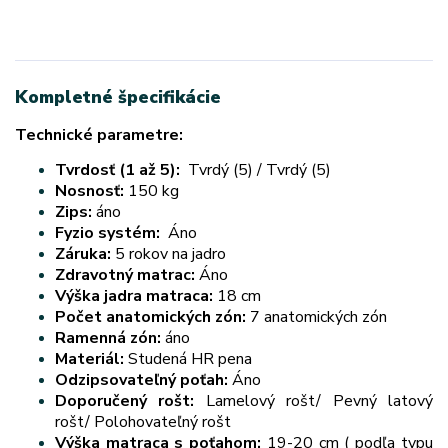
Kompletné špecifikácie
Technické parametre:
Tvrdosť (1 až 5):
Tvrdý (5) / Tvrdý (5)
Nosnosť:
150 kg
Zips:
áno
Fyzio systém:
Áno
Záruka:
5 rokov na jadro
Zdravotný matrac:
Áno
Výška jadra matraca:
18 cm
Počet anatomických zón:
7 anatomických zón
Ramenná zón:
áno
Materiál:
Studená HR pena
Odzipsovateľný poťah:
Áno
Doporučený rošt:
Lamelový rošt/ Pevný latový
rošt/ Polohovateľný rošt
Výška matraca s poťahom:
19-20 cm ( podľa typu