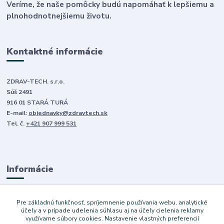
Veríme, že naše pomôcky budú napomáhať k lepšiemu a
plnohodnotnejšiemu životu.
Kontaktné informácie
ZDRAV-TECH. s.r.o.
Súš 2491
916 01 STARÁ TURÁ
E-mail:
objednavky@zdravtech.sk
Tel. č.
+421 907 999 531
Informácie
O nás
Pre základnú funkčnosť, spríjemnenie používania webu, analytické
Obchodné podmienky
účely a v prípade udelenia súhlasu aj na účely cielenia reklamy
využívame súbory cookies. Nastavenie vlastných preferencií
Ochrana súkromia