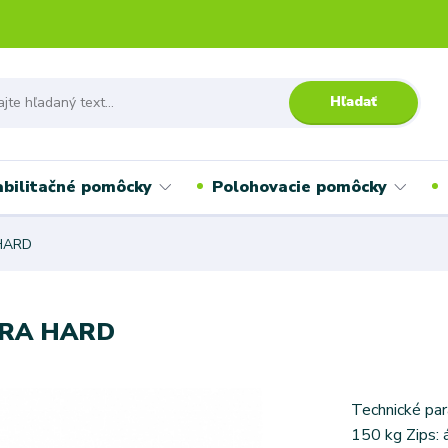
Hľadať
bilitačné pomôcky
Polohovacie pomôcky
 HARD
XTRA HARD
Technické par
150 kg Zips: 