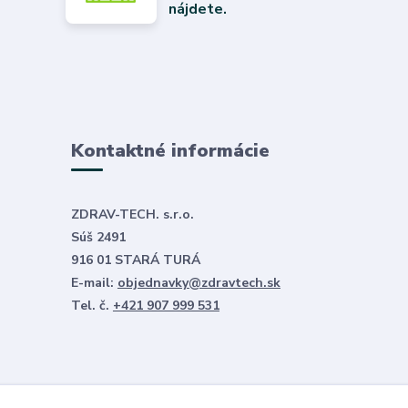
nájdete.
Kontaktné informácie
ZDRAV-TECH. s.r.o.
Súš 2491
916 01 STARÁ TURÁ
E-mail:
objednavky@zdravtech.sk
Tel. č.
+421 907 999 531