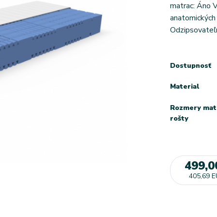
matrac: Áno V
anatomických
Odzipsovateľn
Dostupnosť
Material
Rozmery mat
rošty
499,0
405,69 