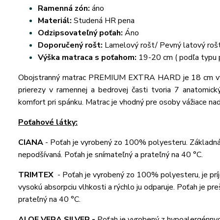
Ramenná zón:
áno
Materiál:
Studená HR pena
Odzipsovateľný poťah:
Áno
Doporučený rošt:
Lamelový rošt/ Pevný latový roš
Výška matraca s poťahom:
19-20 cm ( podľa typu 
Obojstranný matrac PREMIUM EXTRA HARD je 18 cm vyso
prierezy v ramennej a bedrovej časti tvoria 7 anatomick
komfort pri spánku. Matrac je vhodný pre osoby vážiace na
Poťahové látky:
CIANA
-
Poťah je vyrobený zo 100% polyesteru. Základná p
nepodšívaná. Poťah je snímateľný a prateľný na 40 °C.
TRIMTEX
-
Poťah je vyrobený zo 100% polyesteru, je príj
vysokú absorpciu vlhkosti a rýchlo ju odparuje. Poťah je p
prateľný na 40 °C.
ALOE VERA SILVER -
Poťah je vyrobený z hypoalergénnych