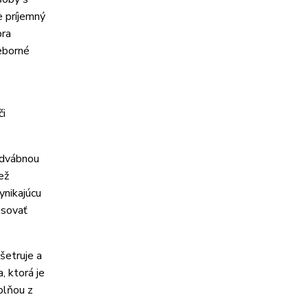
e príjemný
bra
ieborné
či
odvábnou
ež
ynikajúcu
psovať
šetruje a
, ktorá je
plňou z