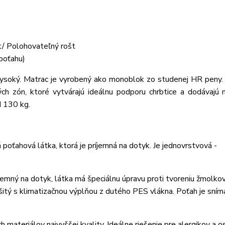
t/ Polohovateľný rošt
poťahu)
ký. Matrac je vyrobený ako monoblok zo studenej HR peny. 
ých zón, ktoré vytvárajú ideálnu podporu chrbtice a dodávajú
d 130 kg.
oťahová látka, ktorá je príjemná na dotyk. Je jednovrstvová -
emný na dotyk, látka má špeciálnu úpravu proti tvoreniu žmolko
rešitý s klimatizačnou výplňou z dutého PES vlákna. Poťah je sním
 materiálov najvyššej kvality. Ideálne riešenie pre alergikov a o