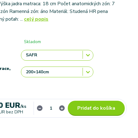
ýška jadra matraca: 18 cm Počet anatomických zón: 7
 zón Ramenná zón: áno Materiál: Studená HR pena
ý poťah: ...
celý popis
Skladom
race,
0 EUR
/
ks
Pridať do košíka
EUR
bez DPH