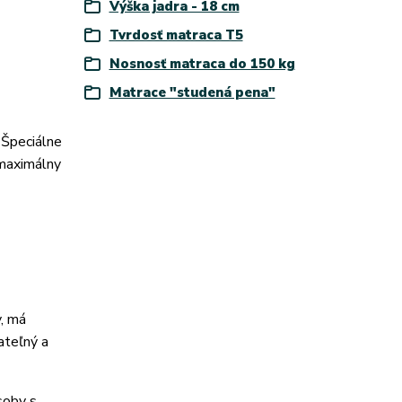
Výška jadra - 18 cm
Tvrdosť matraca T5
Nosnosť matraca do 150 kg
Matrace "studená pena"
Špeciálne
 maximálny
v, má
ateľný a
soby s