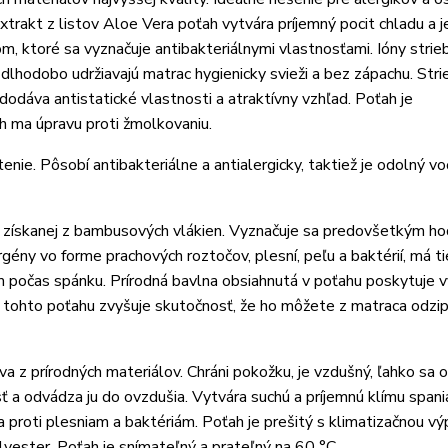
xtrakt z listov Aloe Vera poťah vytvára príjemný pocit chladu a j
m, ktoré sa vyznačuje antibakteriálnymi vlastnosťami. Ióny strie
 dlhodobo udržiavajú matrac hygienicky svieži a bez zápachu. Str
dodáva antistatické vlastnosti a atraktívny vzhľad. Poťah je
h ma úpravu proti žmolkovaniu.
nie. Pôsobí antibakteriálne a antialergicky, taktiež je odolný vo
 získanej z bambusových vlákien. Vyznačuje sa predovšetkým h
gény vo forme prachových roztočov, plesní, peľu a baktérií, má ti
 počas spánku. Prírodná bavlna obsiahnutá v poťahu poskytuje v
sť tohto poťahu zvyšuje skutočnosť, že ho môžete z matraca odzi
 z prírodných materiálov. Chráni pokožku, je vzdušný, ľahko sa o
 a odvádza ju do ovzdušia. Vytvára suchú a príjemnú klímu spania
a proti plesniam a baktériám. Poťah je prešitý s klimatizačnou vý
yester. Poťah je snímateľný a prateľný na 60 °C.