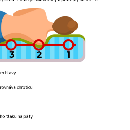
am hlavy
yrovnáva chrbticu
ho tlaku na päty