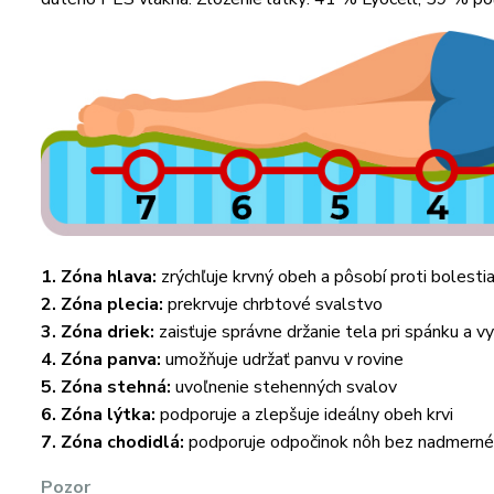
1. Zóna hlava:
zrýchľuje krvný obeh a pôsobí proti bolesti
2. Zóna plecia:
prekrvuje chrbtové svalstvo
3. Zóna driek:
zaisťuje správne držanie tela pri spánku a v
4. Zóna panva:
umožňuje udržať panvu v rovine
5. Zóna stehná:
uvoľnenie stehenných svalov
6. Zóna lýtka:
podporuje a zlepšuje ideálny obeh krvi
7. Zóna chodidlá:
podporuje odpočinok nôh bez nadmerné
Pozor