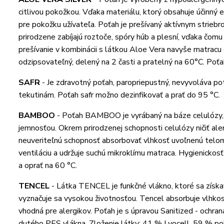
citlivou pokožkou. Vďaka materiálu, ktorý obsahuje účinný e
pre pokožku užívateľa. Poťah je prešívaný aktívnym striebro
prirodzene zabíjajú roztoče, spóry húb a plesní, vďaka čomu
prešívanie v kombinácii s látkou Aloe Vera navyše matracu 
odzipsovateľný, delený na 2 časti a pratelný na 60°C. Poťa
SAFR
-
Je zdravotný poťah, paropriepustný, nevyvoláva pote
tekutinám. Poťah safr možno dezinfikovať a prať do 95 °C.
BAMBOO
-
Poťah BAMBOO je vyrábaný na báze celulózy,
jemnosťou. Okrem prirodzenej schopnosti celulózy ničiť aler
neuveriteľnú schopnosť absorbovať vlhkosť uvoľnenú telom
ventiláciu a udržuje suchú mikroklímu matraca. Hygienicko
a oprať na 60 °C.
TENCEL
-
Látka TENCEL je funkčné vlákno, ktoré sa získava
vyznačuje sa vysokou životnosťou. Tencel absorbuje vlhkosť
vhodná pre alergikov. Poťah je s úpravou Sanitized - ochran
dutého PES vlákna. Zloženie látky: 41 % Lyocell, 59 % pol