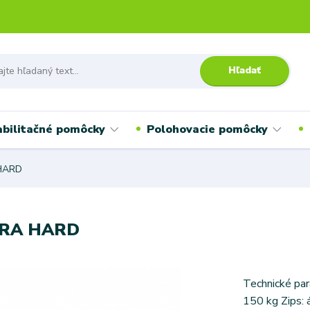
Hľadať
bilitačné pomôcky
Polohovacie pomôcky
 HARD
XTRA HARD
Technické par
150 kg Zips: 