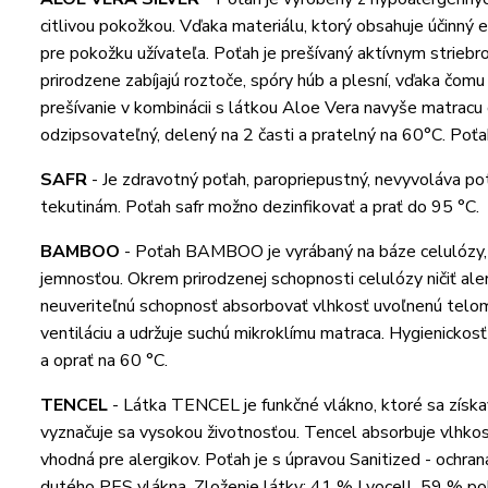
citlivou pokožkou. Vďaka materiálu, ktorý obsahuje účinný e
pre pokožku užívateľa. Poťah je prešívaný aktívnym striebro
prirodzene zabíjajú roztoče, spóry húb a plesní, vďaka čomu
prešívanie v kombinácii s látkou Aloe Vera navyše matracu 
odzipsovateľný, delený na 2 časti a pratelný na 60°C. Poťa
SAFR
-
Je zdravotný poťah, paropriepustný, nevyvoláva pote
tekutinám. Poťah safr možno dezinfikovať a prať do 95 °C.
BAMBOO
-
Poťah BAMBOO je vyrábaný na báze celulózy,
jemnosťou. Okrem prirodzenej schopnosti celulózy ničiť aler
neuveriteľnú schopnosť absorbovať vlhkosť uvoľnenú telom
ventiláciu a udržuje suchú mikroklímu matraca. Hygienicko
a oprať na 60 °C.
TENCEL
-
Látka TENCEL je funkčné vlákno, ktoré sa získava
vyznačuje sa vysokou životnosťou. Tencel absorbuje vlhkosť
vhodná pre alergikov. Poťah je s úpravou Sanitized - ochran
dutého PES vlákna. Zloženie látky: 41 % Lyocell, 59 % pol