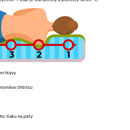
am hlavy
yrovnáva chrbticu
ho tlaku na päty