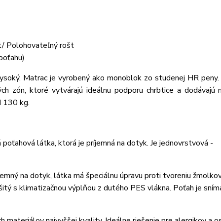
t/ Polohovateľný rošt
poťahu)
ký. Matrac je vyrobený ako monoblok zo studenej HR peny. 
ých zón, ktoré vytvárajú ideálnu podporu chrbtice a dodávajú
d 130 kg.
oťahová látka, ktorá je príjemná na dotyk. Je jednovrstvová -
emný na dotyk, látka má špeciálnu úpravu proti tvoreniu žmolko
rešitý s klimatizačnou výplňou z dutého PES vlákna. Poťah je sním
 materiálov najvyššej kvality. Ideálne riešenie pre alergikov a o