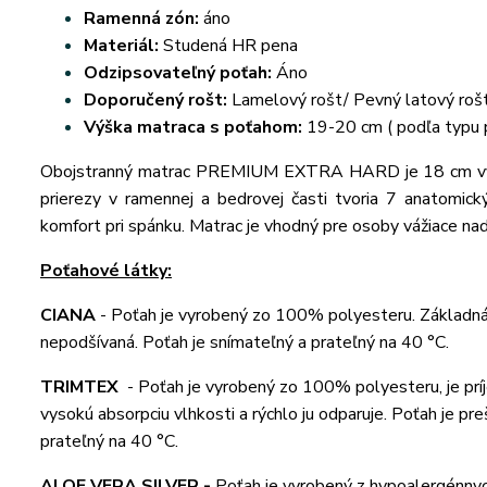
Ramenná zón:
áno
Materiál:
Studená HR pena
Odzipsovateľný poťah:
Áno
Doporučený rošt:
Lamelový rošt/ Pevný latový roš
Výška matraca s poťahom:
19-20 cm ( podľa typu 
Obojstranný matrac PREMIUM EXTRA HARD je 18 cm vyso
prierezy v ramennej a bedrovej časti tvoria 7 anatomick
komfort pri spánku. Matrac je vhodný pre osoby vážiace na
Poťahové látky:
CIANA
-
Poťah je vyrobený zo 100% polyesteru. Základná p
nepodšívaná. Poťah je snímateľný a prateľný na 40 °C.
TRIMTEX
-
Poťah je vyrobený zo 100% polyesteru, je príj
vysokú absorpciu vlhkosti a rýchlo ju odparuje. Poťah je p
prateľný na 40 °C.
ALOE VERA SILVER -
Poťah je vyrobený z hypoalergénnych