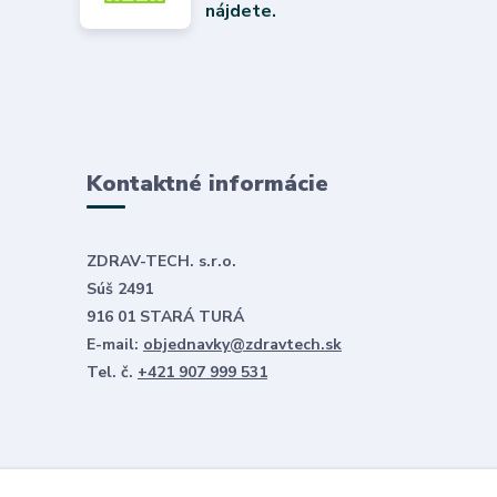
nájdete.
Kontaktné informácie
ZDRAV-TECH. s.r.o.
Súš 2491
916 01 STARÁ TURÁ
E-mail:
objednavky@zdravtech.sk
Tel. č.
+421 907 999 531