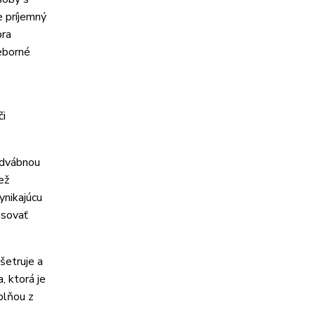
e príjemný
bra
ieborné
či
odvábnou
ež
ynikajúcu
psovať
šetruje a
, ktorá je
plňou z