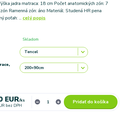
ýška jadra matraca: 18 cm Počet anatomických zón: 7
 zón Ramenná zón: áno Materiál: Studená HR pena
ý poťah: ...
celý popis
Skladom
race,
0 EUR
/
ks
Pridať do košíka
EUR
bez DPH