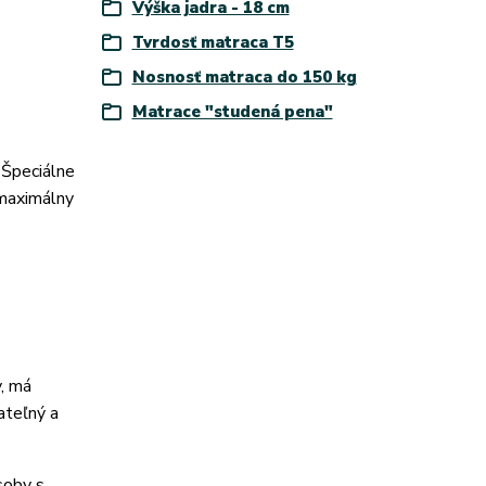
Výška jadra - 18 cm
Tvrdosť matraca T5
Nosnosť matraca do 150 kg
Matrace "studená pena"
Špeciálne
 maximálny
v, má
ateľný a
soby s