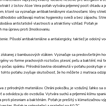
xtrakt z listov Aloe Vera poťah vytvára príjemný pocit chladu a j
m, ktoré sa vyznačuje antibakteriálnymi vlastnosťami. Ióny strie
 dlhodobo udržiavajú matrac hygienicky svieži a bez zápachu. Str
dodáva antistatické vlastnosti a atraktívny vzhľad. Poťah je
h ma úpravu proti žmolkovaniu.
nie. Pôsobí antibakteriálne a antialergicky, taktiež je odolný vo
 získanej z bambusových vlákien. Vyznačuje sa predovšetkým h
gény vo forme prachových roztočov, plesní, peľu a baktérií, má ti
 počas spánku. Prírodná bavlna obsiahnutá v poťahu poskytuje v
sť tohto poťahu zvyšuje skutočnosť, že ho môžete z matraca odzi
 z prírodných materiálov. Chráni pokožku, je vzdušný, ľahko sa o
 a odvádza ju do ovzdušia. Vytvára suchú a príjemnú klímu spania
a proti plesniam a baktériám. Poťah je prešitý s klimatizačnou vý
yester. Poťah je snímateľný a prateľný na 60 °C.