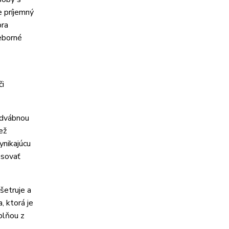
e príjemný
bra
ieborné
či
odvábnou
ež
ynikajúcu
psovať
šetruje a
, ktorá je
plňou z