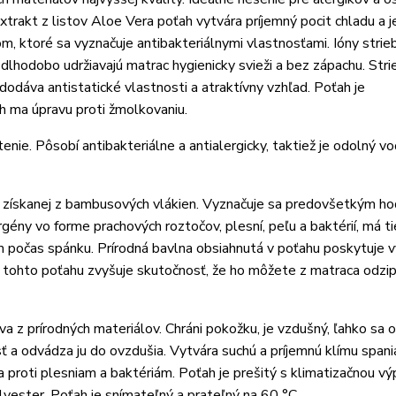
xtrakt z listov Aloe Vera poťah vytvára príjemný pocit chladu a j
m, ktoré sa vyznačuje antibakteriálnymi vlastnosťami. Ióny strie
 dlhodobo udržiavajú matrac hygienicky svieži a bez zápachu. Str
dodáva antistatické vlastnosti a atraktívny vzhľad. Poťah je
h ma úpravu proti žmolkovaniu.
nie. Pôsobí antibakteriálne a antialergicky, taktiež je odolný vo
 získanej z bambusových vlákien. Vyznačuje sa predovšetkým h
gény vo forme prachových roztočov, plesní, peľu a baktérií, má ti
 počas spánku. Prírodná bavlna obsiahnutá v poťahu poskytuje v
sť tohto poťahu zvyšuje skutočnosť, že ho môžete z matraca odzi
 z prírodných materiálov. Chráni pokožku, je vzdušný, ľahko sa o
 a odvádza ju do ovzdušia. Vytvára suchú a príjemnú klímu spania
a proti plesniam a baktériám. Poťah je prešitý s klimatizačnou vý
yester. Poťah je snímateľný a prateľný na 60 °C.