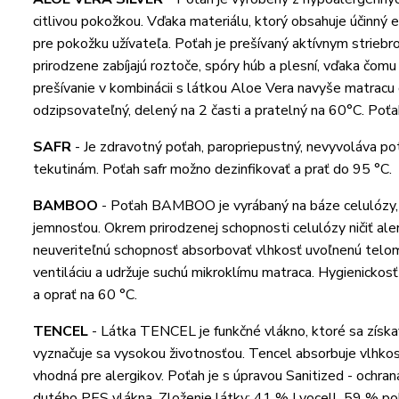
citlivou pokožkou. Vďaka materiálu, ktorý obsahuje účinný e
pre pokožku užívateľa. Poťah je prešívaný aktívnym striebro
prirodzene zabíjajú roztoče, spóry húb a plesní, vďaka čomu
prešívanie v kombinácii s látkou Aloe Vera navyše matracu 
odzipsovateľný, delený na 2 časti a pratelný na 60°C. Poťa
SAFR
-
Je zdravotný poťah, paropriepustný, nevyvoláva pote
tekutinám. Poťah safr možno dezinfikovať a prať do 95 °C.
BAMBOO
-
Poťah BAMBOO je vyrábaný na báze celulózy,
jemnosťou. Okrem prirodzenej schopnosti celulózy ničiť aler
neuveriteľnú schopnosť absorbovať vlhkosť uvoľnenú telom
ventiláciu a udržuje suchú mikroklímu matraca. Hygienicko
a oprať na 60 °C.
TENCEL
-
Látka TENCEL je funkčné vlákno, ktoré sa získava
vyznačuje sa vysokou životnosťou. Tencel absorbuje vlhkosť
vhodná pre alergikov. Poťah je s úpravou Sanitized - ochran
dutého PES vlákna. Zloženie látky: 41 % Lyocell, 59 % pol