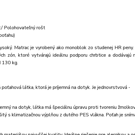
t/ Polohovateľný rošt
poťahu)
ký. Matrac je vyrobený ako monoblok zo studenej HR peny. 
ých zón, ktoré vytvárajú ideálnu podporu chrbtice a dodávajú
d 130 kg.
oťahová látka, ktorá je príjemná na dotyk. Je jednovrstvová -
emný na dotyk, látka má špeciálnu úpravu proti tvoreniu žmolko
rešitý s klimatizačnou výplňou z dutého PES vlákna. Poťah je sním
 materiálov najvyššej kvality. Ideálne riešenie pre alergikov a o