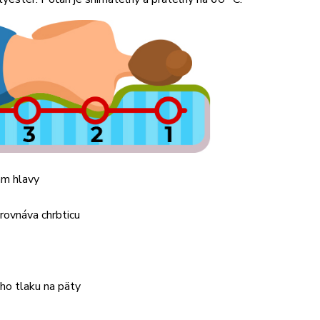
am hlavy
yrovnáva chrbticu
ho tlaku na päty