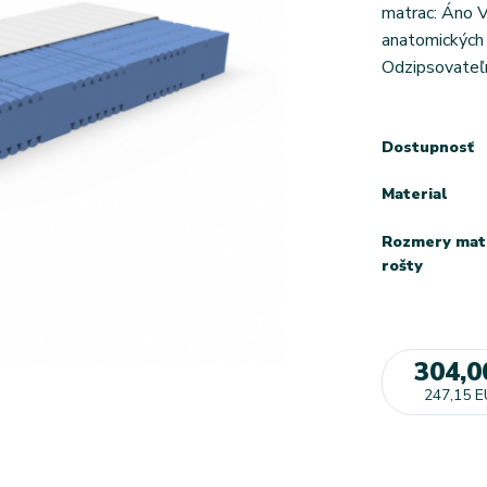
matrac: Áno V
anatomických
Odzipsovateľn
Dostupnosť
Material
Rozmery mat
rošty
304,0
247,15 