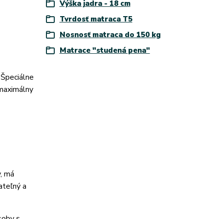
Výška jadra - 18 cm
Tvrdosť matraca T5
Nosnosť matraca do 150 kg
Matrace "studená pena"
Špeciálne
 maximálny
v, má
ateľný a
soby s