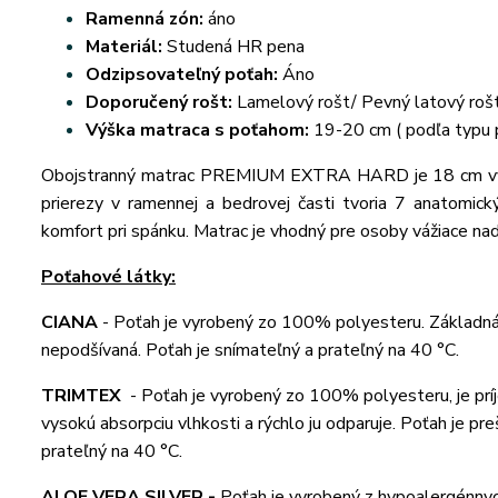
Ramenná zón:
áno
Materiál:
Studená HR pena
Odzipsovateľný poťah:
Áno
Doporučený rošt:
Lamelový rošt/ Pevný latový roš
Výška matraca s poťahom:
19-20 cm ( podľa typu 
Obojstranný matrac PREMIUM EXTRA HARD je 18 cm vyso
prierezy v ramennej a bedrovej časti tvoria 7 anatomick
komfort pri spánku. Matrac je vhodný pre osoby vážiace na
Poťahové látky:
CIANA
-
Poťah je vyrobený zo 100% polyesteru. Základná p
nepodšívaná. Poťah je snímateľný a prateľný na 40 °C.
TRIMTEX
-
Poťah je vyrobený zo 100% polyesteru, je príj
vysokú absorpciu vlhkosti a rýchlo ju odparuje. Poťah je p
prateľný na 40 °C.
ALOE VERA SILVER -
Poťah je vyrobený z hypoalergénnych