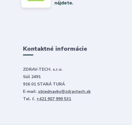
nájdete.
Kontaktné informácie
ZDRAV-TECH. s.r.o.
Súš 2491
916 01 STARÁ TURÁ
E-mail:
objednavky@zdravtech.sk
Tel. č.
+421 907 999 531