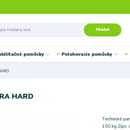
Hľadať
bilitačné pomôcky
Polohovacie pomôcky
 HARD
XTRA HARD
Technické par
150 kg Zips: 