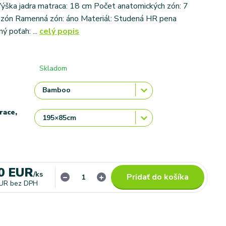
ýška jadra matraca: 18 cm Počet anatomických zón: 7
 zón Ramenná zón: áno Materiál: Studená HR pena
ý poťah: ...
celý popis
Skladom
race,
0 EUR
/
ks
Pridať do košíka
EUR
bez DPH