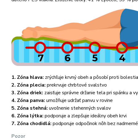
1. Zóna hlava:
zrýchľuje krvný obeh a pôsobí proti bolesti
2. Zóna plecia:
prekrvuje chrbtové svalstvo
3. Zóna driek:
zaisťuje správne držanie tela pri spánku a v
4. Zóna panva:
umožňuje udržať panvu v rovine
5. Zóna stehná:
uvoľnenie stehenných svalov
6. Zóna lýtka:
podporuje a zlepšuje ideálny obeh krvi
7. Zóna chodidlá:
podporuje odpočinok nôh bez nadmerné
Pozor