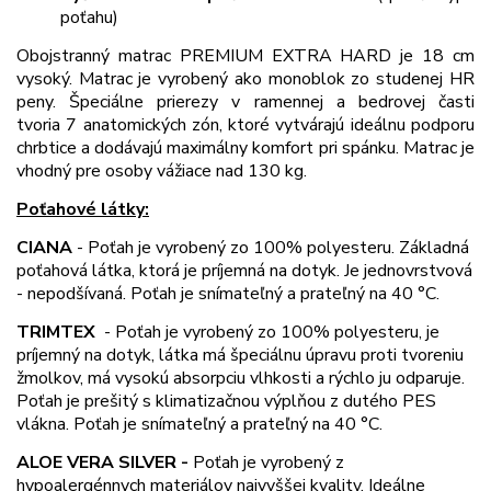
poťahu)
Obojstranný matrac PREMIUM EXTRA HARD je 18 cm
vysoký. Matrac je vyrobený ako monoblok zo studenej HR
peny. Špeciálne prierezy v ramennej a bedrovej časti
tvoria 7 anatomických zón, ktoré vytvárajú ideálnu podporu
chrbtice a dodávajú maximálny komfort pri spánku. Matrac je
vhodný pre osoby vážiace nad 130 kg.
Poťahové látky:
CIANA
-
Poťah je vyrobený zo 100% polyesteru. Základná
poťahová látka, ktorá je príjemná na dotyk. Je jednovrstvová
- nepodšívaná. Poťah je snímateľný a prateľný na 40 °C.
TRIMTEX
-
Poťah je vyrobený zo 100% polyesteru, je
príjemný na dotyk, látka má špeciálnu úpravu proti tvoreniu
žmolkov, má vysokú absorpciu vlhkosti a rýchlo ju odparuje.
Poťah je prešitý s klimatizačnou výplňou z dutého PES
vlákna. Poťah je snímateľný a prateľný na 40 °C.
ALOE VERA SILVER -
Poťah je vyrobený z
hypoalergénnych materiálov najvyššej kvality. Ideálne