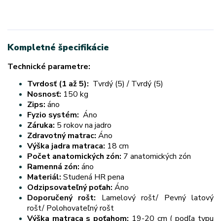
Kompletné špecifikácie
Technické parametre:
Tvrdosť (1 až 5):
Tvrdý (5) / Tvrdý (5)
Nosnosť:
150 kg
Zips:
áno
Fyzio systém:
Áno
Záruka:
5 rokov na jadro
Zdravotný matrac:
Áno
Výška jadra matraca:
18 cm
Počet anatomických zón:
7 anatomických zón
Ramenná zón:
áno
Materiál:
Studená HR pena
Odzipsovateľný poťah:
Áno
Doporučený rošt:
Lamelový rošt/ Pevný latový
rošt/ Polohovateľný rošt
Výška matraca s poťahom:
19-20 cm ( podľa typu