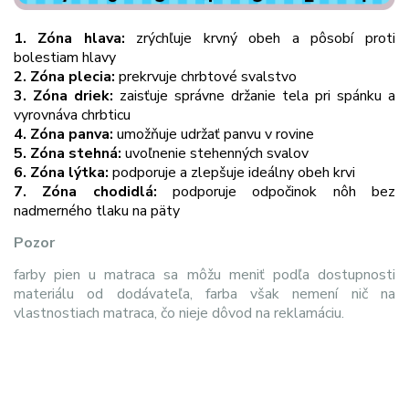
1. Zóna hlava:
zrýchľuje krvný obeh a pôsobí proti
bolestiam hlavy
2. Zóna plecia:
prekrvuje chrbtové svalstvo
3. Zóna driek:
zaisťuje správne držanie tela pri spánku a
vyrovnáva chrbticu
4. Zóna panva:
umožňuje udržať panvu v rovine
5. Zóna stehná:
uvoľnenie stehenných svalov
6. Zóna lýtka:
podporuje a zlepšuje ideálny obeh krvi
7. Zóna chodidlá:
podporuje odpočinok nôh bez
nadmerného tlaku na päty
Pozor
farby pien u matraca sa môžu meniť podľa dostupnosti
materiálu od dodávateľa, farba však nemení nič na
vlastnostiach matraca, čo nieje dôvod na reklamáciu.