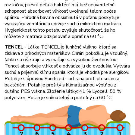
roztočov, plesní, peľu a baktérií, má tiež neuveriteľnú
schopnosť absorbovať vlhkosť uvoľnenú telom počas
spánku. Prírodná bavlna obsiahnutá v poťahu poskytuje
vynikajúcu ventiláciu a udržuje suchú mikroklímu matraca.
Hygienickosť tohto poťahu zvyšuje skutočnosť, že ho
môžete z matraca odzipsovať a oprať na 60 °C.
TENCEL
-
Látka TENCEL je funkčné vlákno, ktoré sa
získava z prírodných materiálov. Chráni pokožku, je vzdušný,
ľahko sa ošetruje a vyznačuje sa vysokou životnosťou.
Tencel absorbuje vlhkosť a odvádza ju do ovzdušia. Vytvára
suchú a príjemnú klímu spania, ktorá je vhodná pre alergikov.
Poťah je s úpravou Sanitized - ochrana proti plesniam a
baktériám. Poťah je prešitý s klimatizačnou výplňou z
dutého PES vlákna. Zloženie látky: 41 % Lyocell, 59 %
polyester. Poťah je snímateľný a prateľný na 60 °C.