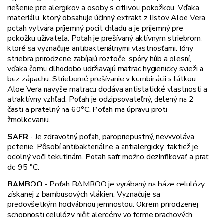
riešenie pre alergikov a osoby s citlivou pokožkou. Vďaka
materiálu, ktorý obsahuje účinný extrakt z listov Aloe Vera
poťah vytvára príjemný pocit chladu a je príjemný pre
pokožku užívateľa. Poťah je prešívaný aktívnym striebrom,
ktoré sa vyznačuje antibakteriálnymi vlastnosťami. Ióny
striebra prirodzene zabíjajú roztoče, spóry húb a plesní,
vďaka čomu dlhodobo udržiavajú matrac hygienicky svieži a
bez zápachu. Strieborné prešívanie v kombinácii s látkou
Aloe Vera navyše matracu dodáva antistatické vlastnosti a
atraktívny vzhľad. Poťah je odzipsovateľný, delený na 2
časti a pratelný na 60°C. Poťah ma úpravu proti
žmolkovaniu.
SAFR
-
Je zdravotný poťah, paropriepustný, nevyvoláva
potenie. Pôsobí antibakteriálne a antialergicky, taktiež je
odolný voči tekutinám. Poťah safr možno dezinfikovať a prať
do 95 °C.
BAMBOO
-
Poťah BAMBOO je vyrábaný na báze celulózy,
získanej z bambusových vlákien. Vyznačuje sa
predovšetkým hodvábnou jemnosťou. Okrem prirodzenej
schopnosti celulózy ničiť alergény vo forme prachových