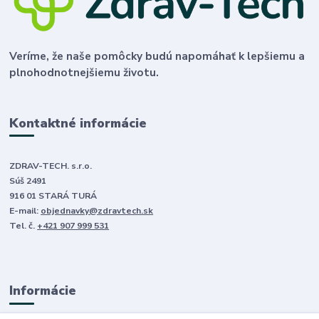
Veríme, že naše pomôcky budú napomáhať k lepšiemu a
plnohodnotnejšiemu životu.
Kontaktné informácie
ZDRAV-TECH. s.r.o.
Súš 2491
916 01 STARÁ TURÁ
E-mail:
objednavky@zdravtech.sk
Tel. č.
+421 907 999 531
Informácie