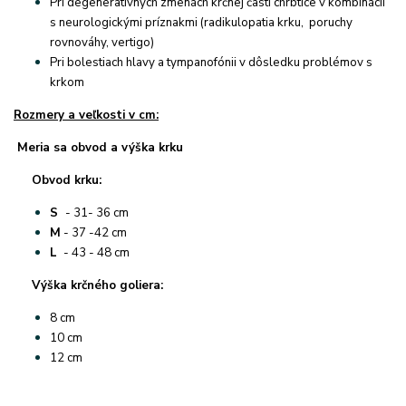
Pri degeneratívnych zmenách krčnej časti chrbtice v kombinácii
s neurologickými príznakmi (radikulopatia krku, poruchy
rovnováhy, vertigo)
Pri bolestiach hlavy a tympanofónii v dôsledku problémov s
krkom
Rozmery a veľkosti v cm:
Meria sa obvod a výška krku
Obvod krku:
S
- 31- 36 cm
M
- 37 -42 cm
L
- 43 - 48 cm
Výška krčného goliera:
8 cm
10 cm
12 cm