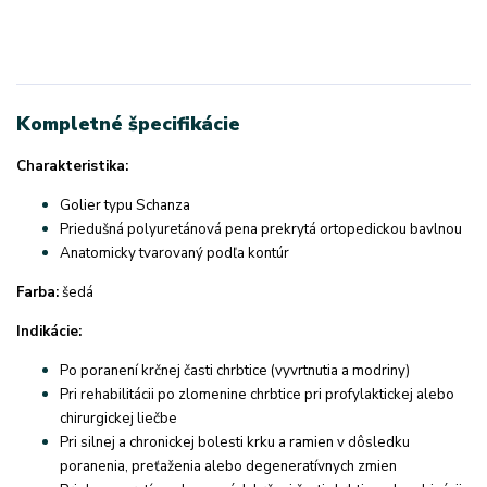
Kompletné špecifikácie
Charakteristika:
Golier typu Schanza
Priedušná polyuretánová pena prekrytá ortopedickou bavlnou
Anatomicky tvarovaný podľa kontúr
Farba:
šedá
Indikácie:
Po poranení krčnej časti chrbtice (vyvrtnutia a modriny)
Pri rehabilitácii po zlomenine chrbtice pri profylaktickej alebo
chirurgickej liečbe
Pri silnej a chronickej bolesti krku a ramien v dôsledku
poranenia, preťaženia alebo degeneratívnych zmien