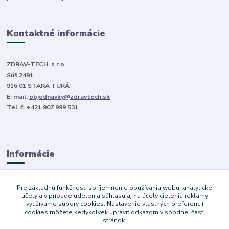
Kontaktné informácie
ZDRAV-TECH. s.r.o.
Súš 2491
916 01 STARÁ TURÁ
E-mail:
objednavky@zdravtech.sk
Tel. č.
+421 907 999 531
Informácie
O nás
Pre základnú funkčnosť, spríjemnenie používania webu, analytické
Obchodné podmienky
účely a v prípade udelenia súhlasu aj na účely cielenia reklamy
využívame súbory cookies. Nastavenie vlastných preferencií
Ochrana súkromia
cookies môžete kedykoľvek upraviť odkazom v spodnej časti
Služby
stránok.