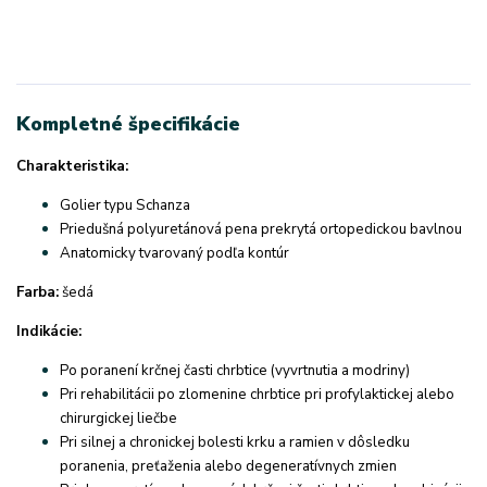
Kompletné špecifikácie
Charakteristika:
Golier typu Schanza
Priedušná polyuretánová pena prekrytá ortopedickou bavlnou
Anatomicky tvarovaný podľa kontúr
Farba:
šedá
Indikácie:
Po poranení krčnej časti chrbtice (vyvrtnutia a modriny)
Pri rehabilitácii po zlomenine chrbtice pri profylaktickej alebo
chirurgickej liečbe
Pri silnej a chronickej bolesti krku a ramien v dôsledku
poranenia, preťaženia alebo degeneratívnych zmien