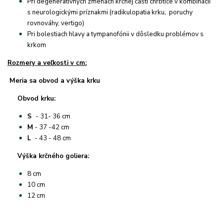
Pri degeneratívnych zmenách krčnej časti chrbtice v kombinácii
s neurologickými príznakmi (radikulopatia krku, poruchy
rovnováhy, vertigo)
Pri bolestiach hlavy a tympanofónii v dôsledku problémov s
krkom
Rozmery a veľkosti v cm:
Meria sa obvod a výška krku
Obvod krku:
S
- 31- 36 cm
M
- 37 -42 cm
L
- 43 - 48 cm
Výška krčného goliera:
8 cm
10 cm
12 cm