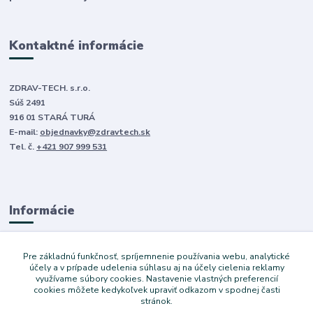
Kontaktné informácie
ZDRAV-TECH. s.r.o.
Súš 2491
916 01 STARÁ TURÁ
E-mail:
objednavky@zdravtech.sk
Tel. č.
+421 907 999 531
Informácie
O nás
Pre základnú funkčnosť, spríjemnenie používania webu, analytické
Obchodné podmienky
účely a v prípade udelenia súhlasu aj na účely cielenia reklamy
využívame súbory cookies. Nastavenie vlastných preferencií
Ochrana súkromia
cookies môžete kedykoľvek upraviť odkazom v spodnej časti
Služby
stránok.