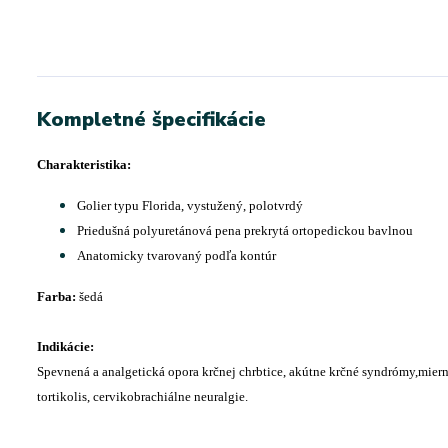
Kompletné špecifikácie
Charakteristika:
Golier typu Florida, vystužený, polotvrdý
Priedušná polyuretánová pena prekrytá ortopedickou bavlnou
Anatomicky tvarovaný podľa kontúr
Farba:
šedá
Indikácie:
Spevnená a analgetická opora krčnej chrbtice, akútne krčné syndrómy,mierne
tortikolis, cervikobrachiálne neuralgie.