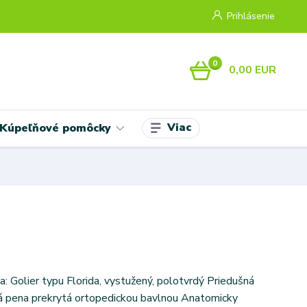
Prihlásenie
0
0,00 EUR
Viac
Kúpeľňové pomôcky
a: Golier typu Florida, vystužený, polotvrdý Priedušná
á pena prekrytá ortopedickou bavlnou Anatomicky