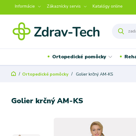
Informácie
Zákaznícky servis
Katalógy online
Ortopedické pomôcky
Reha
Ortopedické pomôcky
Golier krčný AM-KS
Golier krčný AM-KS