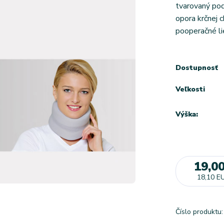
tvarovaný pod
opora krčnej 
pooperačné lie
Dostupnosť
Veľkosti
Výška:
19,0
18,10 E
Číslo produktu: