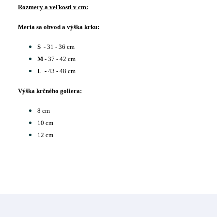
Rozmery a veľkosti v cm:
Meria sa obvod a výška krku:
S
- 31 - 36 cm
M
- 37 - 42 cm
L
- 43 - 48 cm
Výška krčného goliera:
8 cm
10 cm
12 cm