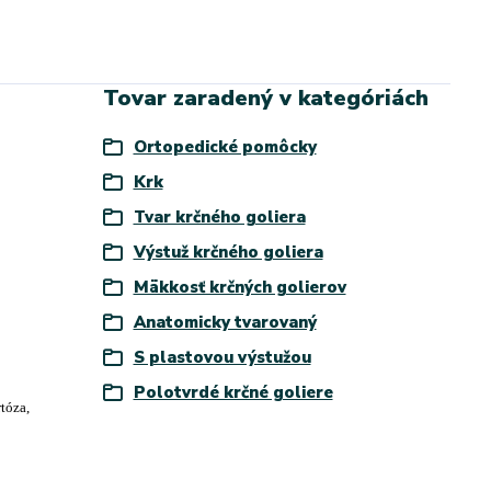
Tovar zaradený v kategóriách
Ortopedické pomôcky
Krk
Tvar krčného goliera
Výstuž krčného goliera
Mäkkosť krčných golierov
Anatomicky tvarovaný
S plastovou výstužou
Polotvrdé krčné goliere
tóza,