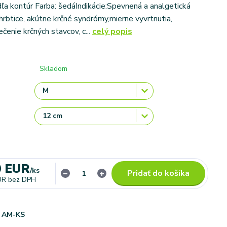
ľa kontúr Farba: šedáIndikácie:Spevnená a analgetická
chrbtice, akútne krčné syndrómy,mierne vyvrtnutia,
čenie krčných stavcov, c...
celý popis
Skladom
0 EUR
/
ks
Pridať do košíka
UR
bez DPH
AM-KS