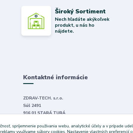
Široký Sortiment
Nech hľadáte akýkoľvek
produkt, u nás ho
nájdete.
Kontaktné informácie
ZDRAV-TECH. s.r.o.
Súš 2491
916 01 STARÁ TURÁ
E-mail:
objednavky@zdravtech.sk
čnosť, spríjemnenie používania webu, analytické účely a v prípade udel
Tel. č.
+421 907 999 531
a reklamy využívame súbory cookies. Nastavenie vlastných preferencií 