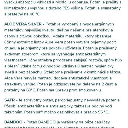
vysokú absorpciu vlhkosti a rýchlo ju odparuje. Poťah je prešitý s
klimatizačnou výplňou z dutého PES vlákna. Poťah je snímateľný
a prateľný na 40 °C.
ALOE VERA SILVER -
Poťah je vyrobený z hypoalergénnych
materiálov najvyššej kvality. Ideálne riešenie pre alergikov a
osoby s citlivou pokožkou. Vďaka materiálu, ktorý obsahuje
účinný extrakt z listov Aloe Vera poťah vytvára príjemný pocit
chladu a je príjemný pre pokožku užívateľa. Poťah je prešívaný
aktívnym striebrom, ktoré sa vyznačuje antibakteriálnymi
vlastnosťami. Ióny striebra prirodzene zabíjajú roztoče, spóry húb
a plesní, vďaka čomu dlhodobo udržiavajú matrac hygienicky
svieži a bez zápachu. Strieborné prešívanie v kombinácii s látkou
Aloe Vera navyše matracu dodáva antistatické vlastnosti a
atraktívny vzhľad. Poťah je odzipsovateľný, delený na 2 časti a
pratelný na 60°C. Poťah ma úpravu proti žmolkovaniu.
SAFR
- Je zdravotný poťah, paropriepustný, nevyvoláva potenie.
Pôsobí antibakteriálne a antialergicky, taktiež je odolný voči
tekutinám. Poťah safr možno dezinfikovať a prať do 95 °C.
BAMBOO
- Poťah BAMBOO je vyrábaný na báze celulózy,