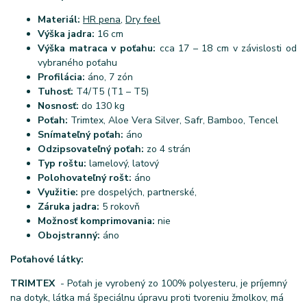
Materiál:
HR pena
,
Dry feel
Výška jadra:
16 cm
Výška matraca v poťahu:
cca 17 – 18 cm v závislosti od
vybraného poťahu
Profilácia:
áno, 7 zón
Tuhosť:
T4/T5 (T1 – T5)
Nosnosť:
do 130 kg
Poťah:
Trimtex, Aloe Vera Silver, Safr, Bamboo, Tencel
Snímateľný poťah:
áno
Odzipsovateľný poťah:
zo 4 strán
Typ roštu:
lamelový, latový
Polohovateľný rošt:
áno
Využitie:
pre dospelých, partnerské,
Záruka jadra:
5 rokovň
Možnosť komprimovania:
nie
Obojstranný:
áno
Poťahové látky:
TRIMTEX
- Poťah je vyrobený zo 100% polyesteru, je príjemný
na dotyk, látka má špeciálnu úpravu proti tvoreniu žmolkov, má