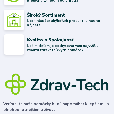
priebehu 24 hodín od prijatia
Široký Sortiment
Nech hľadáte akýkoľvek produkt, u nás ho
nájdete.
Kvalita a Spokojnosť
Našim cieľom je poskytovať vám najvyššiu
kvalitu zdravotníckych pomôcok
Veríme, že naše pomôcky budú napomáhať k lepšiemu a
plnohodnotnejšiemu životu.