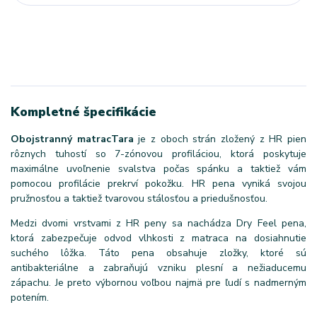
Kompletné špecifikácie
Obojstranný matrac
Tara
je z oboch strán zložený z HR pien
rôznych tuhostí so 7-zónovou profiláciou, ktorá poskytuje
maximálne uvoľnenie svalstva počas spánku a taktiež vám
pomocou profilácie prekrví pokožku. HR pena vyniká svojou
pružnosťou a taktiež tvarovou stálosťou a priedušnosťou.
Medzi dvomi vrstvami z HR peny sa nachádza Dry Feel pena,
ktorá zabezpečuje odvod vlhkosti z matraca na dosiahnutie
suchého lôžka. Táto pena obsahuje zložky, ktoré sú
antibakteriálne a zabraňujú vzniku plesní a nežiaducemu
zápachu. Je preto výbornou voľbou najmä pre ľudí s nadmerným
potením.