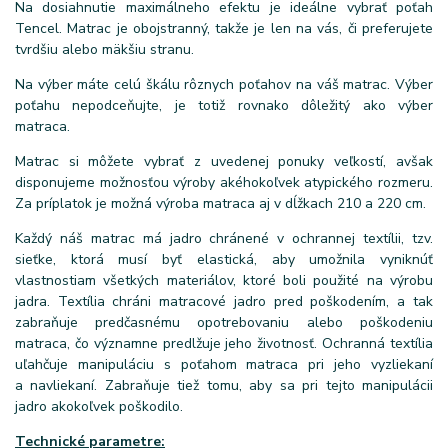
Na dosiahnutie maximálneho efektu je ideálne vybrať poťah
Tencel. Matrac je obojstranný, takže je len na vás, či preferujete
tvrdšiu alebo mäkšiu stranu.
Na výber máte celú škálu rôznych poťahov na váš matrac. Výber
poťahu nepodceňujte, je totiž rovnako dôležitý ako výber
matraca.
Matrac si môžete vybrať z uvedenej ponuky veľkostí, avšak
disponujeme možnosťou výroby akéhokoľvek atypického rozmeru.
Za príplatok je možná výroba matraca aj v dĺžkach 210 a 220 cm.
Každý náš matrac má jadro chránené v ochrannej textílii, tzv.
sieťke, ktorá musí byť elastická, aby umožnila vyniknúť
vlastnostiam všetkých materiálov, ktoré boli použité na výrobu
jadra. Textília chráni matracové jadro pred poškodením, a tak
zabraňuje predčasnému opotrebovaniu alebo poškodeniu
matraca, čo významne predlžuje jeho životnosť. Ochranná textília
uľahčuje manipuláciu s poťahom matraca pri jeho vyzliekaní
a navliekaní. Zabraňuje tiež tomu, aby sa pri tejto manipulácii
jadro akokoľvek poškodilo.
Technické parametre: