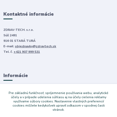
Kontaktné informácie
ZDRAV-TECH. s.r.o.
Súš 2491
916 01 STARÁ TURÁ
E-mail:
objednavky@zdravtech.sk
Tel. č.
+421 907 999 531
Informácie
O nás
Pre základnú funkčnosť, spríjemnenie používania webu, analytické
Obchodné podmienky
účely a v prípade udelenia súhlasu aj na účely cielenia reklamy
využívame súbory cookies. Nastavenie vlastných preferencií
Ochrana súkromia
cookies môžete kedykoľvek upraviť odkazom v spodnej časti
Služby
stránok.