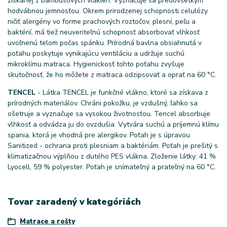
získanej z bambusových vlákien. Vyznačuje sa predovšetkým
hodvábnou jemnosťou. Okrem prirodzenej schopnosti celulózy
ničiť alergény vo forme prachových roztočov, plesní, peľu a
baktérií, má tiež neuveriteľnú schopnosť absorbovať vlhkosť
uvoľnenú telom počas spánku. Prírodná bavlna obsiahnutá v
poťahu poskytuje vynikajúcu ventiláciu a udržuje suchú
mikroklímu matraca. Hygienickosť tohto poťahu zvyšuje
skutočnosť, že ho môžete z matraca odzipsovať a oprať na 60 °C.
TENCEL
- Látka TENCEL je funkčné vlákno, ktoré sa získava z
prírodných materiálov. Chráni pokožku, je vzdušný, ľahko sa
ošetruje a vyznačuje sa vysokou životnosťou. Tencel absorbuje
vlhkosť a odvádza ju do ovzdušia. Vytvára suchú a príjemnú klímu
spania, ktorá je vhodná pre alergikov. Poťah je s úpravou
Sanitized - ochrana proti plesniam a baktériám. Poťah je prešitý s
klimatizačnou výplňou z dutého PES vlákna. Zloženie látky: 41 %
Lyocell, 59 % polyester. Poťah je snímateľný a prateľný na 60 °C.
Tovar zaradený v kategóriách
Matrace a rošty