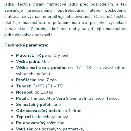
jadra. Textília chráni matracové jadro pred poškodením, a tak
zabraňuje predčasnému opotrebovaniu alebo poškodeniu
matraca, čo významne predlžuje jeho životnosť. Ochranná textília
uľahčuje manipuláciu s poťahom matraca pri jeho vyzliekaní
a navliekaní. Zabraňuje tiež tomu, aby sa pri tejto manipulácii
jadro akokoľvek poškodilo.
Technické parametre:
Materiál:
HR pena
,
Dry feel
Výška jadra:
16 cm
Výška matraca v poťahu:
cca 17 – 18 cm v závislosti od
vybraného poťahu
Profilácia:
áno, 7 zón
Tuhosť:
T4/T5 (T1 – T5)
Nosnosť:
do 130 kg
Poťah:
Trimtex, Aloe Vera Silver, Safr, Bamboo, Tencel
Snímateľný poťah:
áno
Odzipsovateľný poťah:
zo 4 strán
Typ roštu:
lamelový, latový
Polohovateľný rošt:
áno
Využitie:
pre dospelých, partnerské,