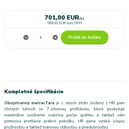
701,00 EUR
/
ks
569,92 EUR
bez DPH
Pridať do košíka
Kompletné špecifikácie
Obojstranný matrac
Tara
je z oboch strán zložený z HR pien
rôznych tuhostí so 7-zónovou profiláciou, ktorá poskytuje
maximálne uvoľnenie svalstva počas spánku a taktiež vám
pomocou profilácie prekrví pokožku. HR pena vyniká svojou
pružnosťou a taktiež tvarovou stálosťou a priedušnosťou.