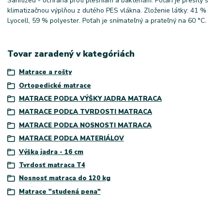
Sanitized - ochrana proti plesniam a baktériám. Poťah je prešitý s
klimatizačnou výplňou z dutého PES vlákna. Zloženie látky: 41 %
Lyocell, 59 % polyester. Poťah je snímateľný a prateľný na 60 °C.
Tovar zaradený v kategóriách
Matrace a rošty
Ortopedické matrace
MATRACE PODĽA VÝŠKY JADRA MATRACA
MATRACE PODĽA TVRDOSTI MATRACA
MATRACE PODĽA NOSNOSTI MATRACA
MATRACE PODĽA MATERIÁLOV
Výška jadra - 16 cm
Tvrdosť matraca T4
Nosnosť matraca do 120 kg
Matrace "studená pena"