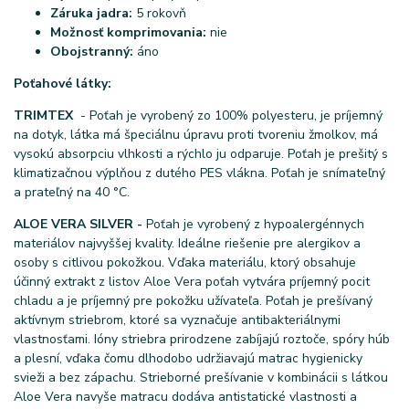
Záruka jadra:
5 rokovň
Možnosť komprimovania:
nie
Obojstranný:
áno
Poťahové látky:
TRIMTEX
- Poťah je vyrobený zo 100% polyesteru, je príjemný
na dotyk, látka má špeciálnu úpravu proti tvoreniu žmolkov, má
vysokú absorpciu vlhkosti a rýchlo ju odparuje. Poťah je prešitý s
klimatizačnou výplňou z dutého PES vlákna. Poťah je snímateľný
a prateľný na 40 °C.
ALOE VERA SILVER -
Poťah je vyrobený z hypoalergénnych
materiálov najvyššej kvality. Ideálne riešenie pre alergikov a
osoby s citlivou pokožkou. Vďaka materiálu, ktorý obsahuje
účinný extrakt z listov Aloe Vera poťah vytvára príjemný pocit
chladu a je príjemný pre pokožku užívateľa. Poťah je prešívaný
aktívnym striebrom, ktoré sa vyznačuje antibakteriálnymi
vlastnosťami. Ióny striebra prirodzene zabíjajú roztoče, spóry húb
a plesní, vďaka čomu dlhodobo udržiavajú matrac hygienicky
svieži a bez zápachu. Strieborné prešívanie v kombinácii s látkou
Aloe Vera navyše matracu dodáva antistatické vlastnosti a