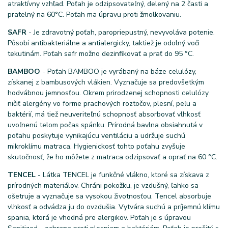
atraktívny vzhľad. Poťah je odzipsovateľný, delený na 2 časti a
pratelný na 60°C. Poťah ma úpravu proti žmolkovaniu.
SAFR
- Je zdravotný poťah, paropriepustný, nevyvoláva potenie.
Pôsobí antibakteriálne a antialergicky, taktiež je odolný voči
tekutinám. Poťah safr možno dezinfikovať a prať do 95 °C.
BAMBOO
- Poťah BAMBOO je vyrábaný na báze celulózy,
získanej z bambusových vlákien. Vyznačuje sa predovšetkým
hodvábnou jemnosťou. Okrem prirodzenej schopnosti celulózy
ničiť alergény vo forme prachových roztočov, plesní, peľu a
baktérií, má tiež neuveriteľnú schopnosť absorbovať vlhkosť
uvoľnenú telom počas spánku. Prírodná bavlna obsiahnutá v
poťahu poskytuje vynikajúcu ventiláciu a udržuje suchú
mikroklímu matraca. Hygienickosť tohto poťahu zvyšuje
skutočnosť, že ho môžete z matraca odzipsovať a oprať na 60 °C.
TENCEL
- Látka TENCEL je funkčné vlákno, ktoré sa získava z
prírodných materiálov. Chráni pokožku, je vzdušný, ľahko sa
ošetruje a vyznačuje sa vysokou životnosťou. Tencel absorbuje
vlhkosť a odvádza ju do ovzdušia. Vytvára suchú a príjemnú klímu
spania, ktorá je vhodná pre alergikov. Poťah je s úpravou