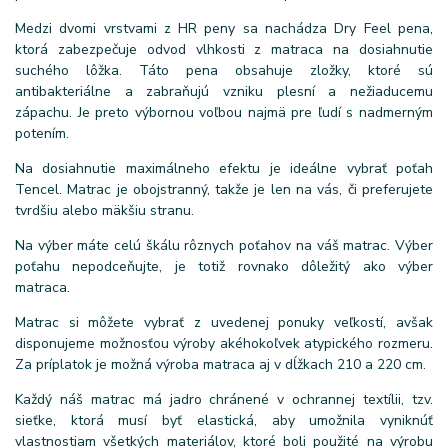
Medzi dvomi vrstvami z HR peny sa nachádza Dry Feel pena,
ktorá zabezpečuje odvod vlhkosti z matraca na dosiahnutie
suchého lôžka. Táto pena obsahuje zložky, ktoré sú
antibakteriálne a zabraňujú vzniku plesní a nežiaducemu
zápachu. Je preto výbornou voľbou najmä pre ľudí s nadmerným
potením.
Na dosiahnutie maximálneho efektu je ideálne vybrať poťah
Tencel. Matrac je obojstranný, takže je len na vás, či preferujete
tvrdšiu alebo mäkšiu stranu.
Na výber máte celú škálu rôznych poťahov na váš matrac. Výber
poťahu nepodceňujte, je totiž rovnako dôležitý ako výber
matraca.
Matrac si môžete vybrať z uvedenej ponuky veľkostí, avšak
disponujeme možnosťou výroby akéhokoľvek atypického rozmeru.
Za príplatok je možná výroba matraca aj v dĺžkach 210 a 220 cm.
Každý náš matrac má jadro chránené v ochrannej textílii, tzv.
sieťke, ktorá musí byť elastická, aby umožnila vyniknúť
vlastnostiam všetkých materiálov, ktoré boli použité na výrobu