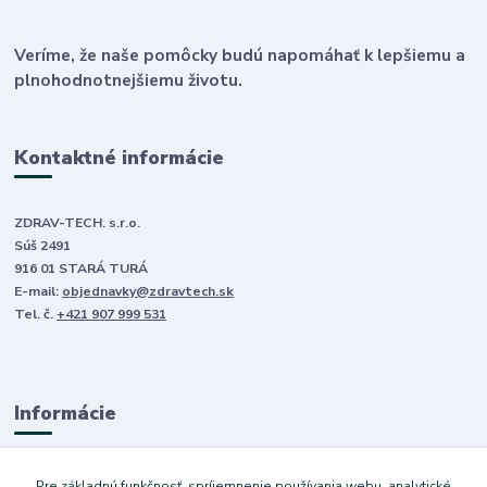
Veríme, že naše pomôcky budú napomáhať k lepšiemu a
plnohodnotnejšiemu životu.
Kontaktné informácie
ZDRAV-TECH. s.r.o.
Súš 2491
916 01 STARÁ TURÁ
E-mail:
objednavky@zdravtech.sk
Tel. č.
+421 907 999 531
Informácie
O nás
Pre základnú funkčnosť, spríjemnenie používania webu, analytické