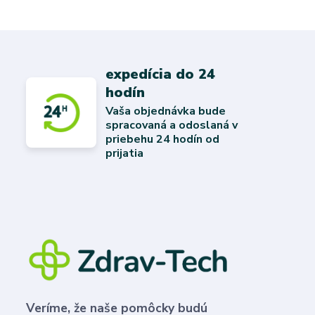
expedícia do 24
hodín
Vaša objednávka bude
spracovaná a odoslaná v
priebehu 24 hodín od
prijatia
Veríme, že naše pomôcky budú