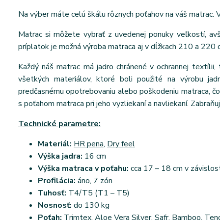
Na výber máte celú škálu rôznych poťahov na váš matrac. V
Matrac si môžete vybrať z uvedenej ponuky veľkostí, a
príplatok je možná výroba matraca aj v dĺžkach 210 a 220 
Každý náš matrac má jadro chránené v ochrannej textílii, 
všetkých materiálov, ktoré boli použité na výrobu jad
predčasnému opotrebovaniu alebo poškodeniu matraca, čo v
s poťahom matraca pri jeho vyzliekaní a navliekaní. Zabraňuj
Technické parametre:
Materiál:
HR pena
,
Dry feel
Výška jadra:
16 cm
Výška matraca v poťahu:
cca 17 – 18 cm v závislos
Profilácia:
áno, 7 zón
Tuhosť:
T4/T5 (T1 – T5)
Nosnosť:
do 130 kg
Poťah:
Trimtex, Aloe Vera Silver, Safr, Bamboo, Ten