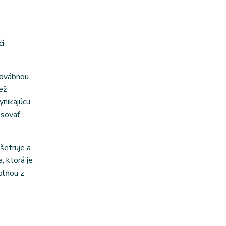
či
odvábnou
ež
ynikajúcu
psovať
šetruje a
, ktorá je
plňou z