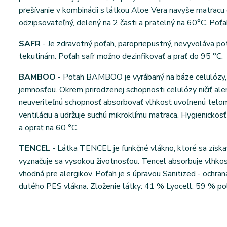
prešívanie v kombinácii s látkou Aloe Vera navyše matracu 
odzipsovateľný, delený na 2 časti a pratelný na 60°C. Poťa
SAFR
- Je zdravotný poťah, paropriepustný, nevyvoláva pote
tekutinám. Poťah safr možno dezinfikovať a prať do 95 °C.
BAMBOO
- Poťah BAMBOO je vyrábaný na báze celulózy,
jemnosťou. Okrem prirodzenej schopnosti celulózy ničiť aler
neuveriteľnú schopnosť absorbovať vlhkosť uvoľnenú telom
ventiláciu a udržuje suchú mikroklímu matraca. Hygienicko
a oprať na 60 °C.
TENCEL
- Látka TENCEL je funkčné vlákno, ktoré sa získava
vyznačuje sa vysokou životnosťou. Tencel absorbuje vlhkosť
vhodná pre alergikov. Poťah je s úpravou Sanitized - ochran
dutého PES vlákna. Zloženie látky: 41 % Lyocell, 59 % pol