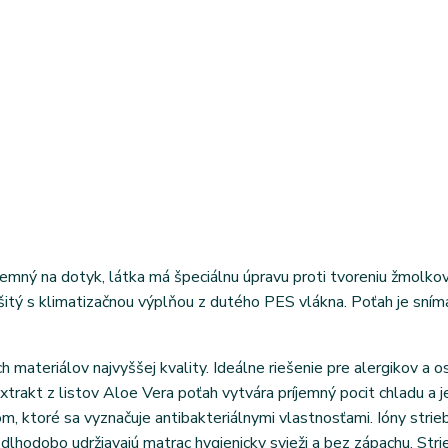
emný na dotyk, látka má špeciálnu úpravu proti tvoreniu žmolko
rešitý s klimatizačnou výplňou z dutého PES vlákna. Poťah je sním
 materiálov najvyššej kvality. Ideálne riešenie pre alergikov a o
xtrakt z listov Aloe Vera poťah vytvára príjemný pocit chladu a j
m, ktoré sa vyznačuje antibakteriálnymi vlastnosťami. Ióny strie
 dlhodobo udržiavajú matrac hygienicky svieži a bez zápachu. Str