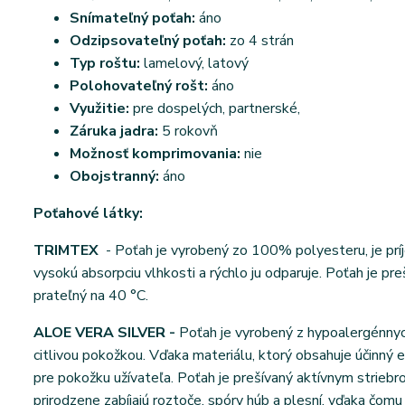
Snímateľný poťah:
áno
Odzipsovateľný poťah:
zo 4 strán
Typ roštu:
lamelový, latový
Polohovateľný rošt:
áno
Využitie:
pre dospelých, partnerské,
Záruka jadra:
5 rokovň
Možnosť komprimovania:
nie
Obojstranný:
áno
Poťahové látky:
TRIMTEX
- Poťah je vyrobený zo 100% polyesteru, je príj
vysokú absorpciu vlhkosti a rýchlo ju odparuje. Poťah je p
prateľný na 40 °C.
ALOE VERA SILVER -
Poťah je vyrobený z hypoalergénnych
citlivou pokožkou. Vďaka materiálu, ktorý obsahuje účinný e
pre pokožku užívateľa. Poťah je prešívaný aktívnym striebro
prirodzene zabíjajú roztoče, spóry húb a plesní, vďaka čomu