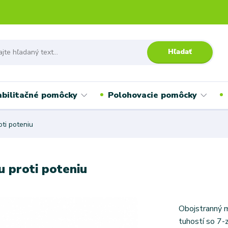
Hľadať
bilitačné pomôcky
Polohovacie pomôcky
ti poteniu
 proti poteniu
Obojstranný m
tuhostí so 7-