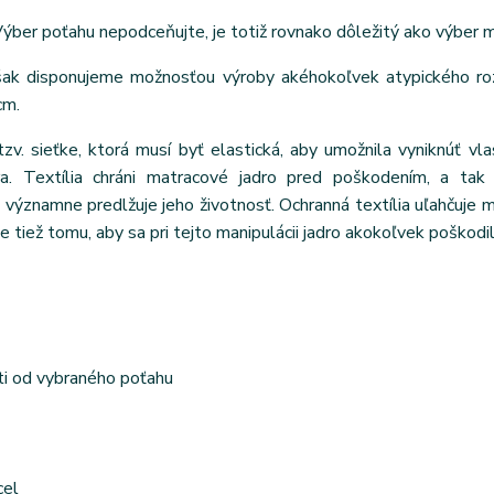
ýber poťahu nepodceňujte, je totiž rovnako dôležitý ako výber 
však disponujeme možnosťou výroby akéhokoľvek atypického ro
cm.
tzv. sieťke, ktorá musí byť elastická, aby umožnila vyniknúť vl
ra. Textília chráni matracové jadro pred poškodením, a tak 
ýznamne predlžuje jeho životnosť. Ochranná textília uľahčuje m
e tiež tomu, aby sa pri tejto manipulácii jadro akokoľvek poškodil
ti od vybraného poťahu
cel