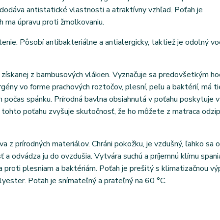
dodáva antistatické vlastnosti a atraktívny vzhľad. Poťah je
h ma úpravu proti žmolkovaniu.
nie. Pôsobí antibakteriálne a antialergicky, taktiež je odolný vo
 získanej z bambusových vlákien. Vyznačuje sa predovšetkým h
gény vo forme prachových roztočov, plesní, peľu a baktérií, má ti
 počas spánku. Prírodná bavlna obsiahnutá v poťahu poskytuje v
sť tohto poťahu zvyšuje skutočnosť, že ho môžete z matraca odzi
 z prírodných materiálov. Chráni pokožku, je vzdušný, ľahko sa o
 a odvádza ju do ovzdušia. Vytvára suchú a príjemnú klímu spania
a proti plesniam a baktériám. Poťah je prešitý s klimatizačnou vý
yester. Poťah je snímateľný a prateľný na 60 °C.