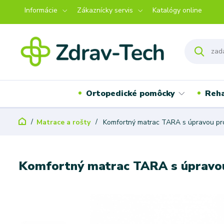
Informácie
Zákaznícky servis
Katalógy online
Ortopedické pomôcky
Reha
Matrace a rošty
Komfortný matrac TARA s úpravou pro
Komfortný matrac TARA s úpravou