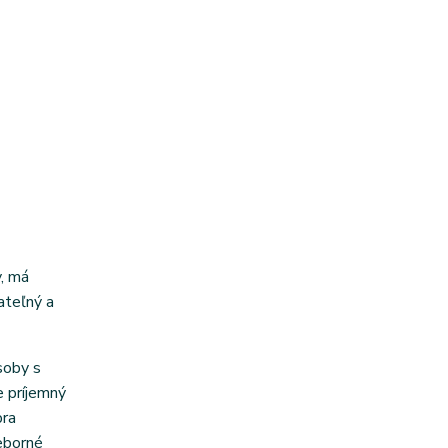
v, má
ateľný a
soby s
e príjemný
bra
ieborné