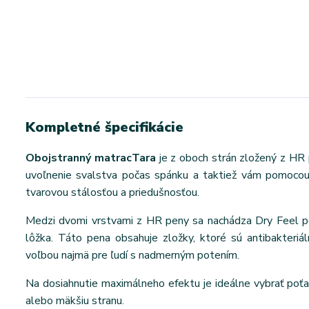
Kompletné špecifikácie
Obojstranný matrac
Tara
je z oboch strán zložený z HR 
uvoľnenie svalstva počas spánku a taktiež vám pomocou 
tvarovou stálosťou a priedušnosťou.
Medzi dvomi vrstvami z HR peny sa nachádza Dry Feel pe
lôžka. Táto pena obsahuje zložky, ktoré sú antibakteriá
voľbou najmä pre ľudí s nadmerným potením.
Na dosiahnutie maximálneho efektu je ideálne vybrať poťah 
alebo mäkšiu stranu.