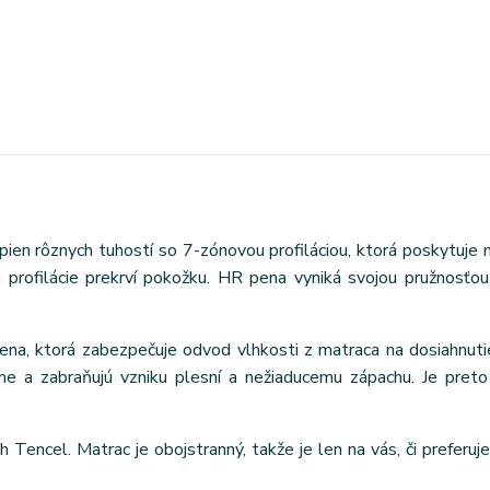
pien rôznych tuhostí so 7-zónovou profiláciou, ktorá poskytuje
profilácie prekrví pokožku. HR pena vyniká svojou pružnosťou
na, ktorá zabezpečuje odvod vlhkosti z matraca na dosiahnut
lne a zabraňujú vzniku plesní a nežiaducemu zápachu. Je pret
Tencel. Matrac je obojstranný, takže je len na vás, či preferuje