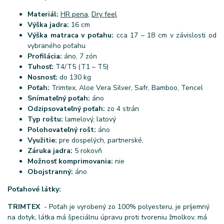
Materiál:
HR pena
,
Dry feel
Výška jadra:
16 cm
Výška matraca v poťahu:
cca 17 – 18 cm v závislosti od
vybraného poťahu
Profilácia:
áno, 7 zón
Tuhosť:
T4/T5 (T1 – T5)
Nosnosť:
do 130 kg
Poťah:
Trimtex, Aloe Vera Silver, Safr, Bamboo, Tencel
Snímateľný poťah:
áno
Odzipsovateľný poťah:
zo 4 strán
Typ roštu:
lamelový, latový
Polohovateľný rošt:
áno
Využitie:
pre dospelých, partnerské,
Záruka jadra:
5 rokovň
Možnosť komprimovania:
nie
Obojstranný:
áno
Poťahové látky:
TRIMTEX
- Poťah je vyrobený zo 100% polyesteru, je príjemný
na dotyk, látka má špeciálnu úpravu proti tvoreniu žmolkov, má