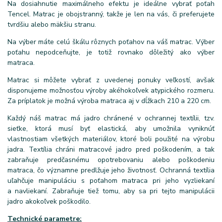
Na dosiahnutie maximálneho efektu je ideálne vybrať poťah
Tencel. Matrac je obojstranný, takže je len na vás, či preferujete
tvrdšiu alebo mäkšiu stranu.
Na výber máte celú škálu rôznych poťahov na váš matrac. Výber
poťahu nepodceňujte, je totiž rovnako dôležitý ako výber
matraca.
Matrac si môžete vybrať z uvedenej ponuky veľkostí, avšak
disponujeme možnosťou výroby akéhokoľvek atypického rozmeru.
Za príplatok je možná výroba matraca aj v dĺžkach 210 a 220 cm.
Každý náš matrac má jadro chránené v ochrannej textílii, tzv.
sieťke, ktorá musí byť elastická, aby umožnila vyniknúť
vlastnostiam všetkých materiálov, ktoré boli použité na výrobu
jadra. Textília chráni matracové jadro pred poškodením, a tak
zabraňuje predčasnému opotrebovaniu alebo poškodeniu
matraca, čo významne predlžuje jeho životnosť. Ochranná textília
uľahčuje manipuláciu s poťahom matraca pri jeho vyzliekaní
a navliekaní. Zabraňuje tiež tomu, aby sa pri tejto manipulácii
jadro akokoľvek poškodilo.
Technické parametre: