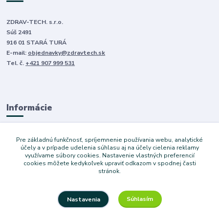
ZDRAV-TECH. s.r.o.
Súš 2491
916 01 STARÁ TURÁ
E-mail:
objednavky@zdravtech.sk
Tel. č.
+421 907 999 531
Informácie
O nás
Pre základnú funkčnosť, spríjemnenie používania webu, analytické
Obchodné podmienky
účely a v prípade udelenia súhlasu aj na účely cielenia reklamy
využívame súbory cookies. Nastavenie vlastných preferencií
Ochrana súkromia
cookies môžete kedykoľvek upraviť odkazom v spodnej časti
Služby
stránok.
Súhlasím
Nastavenia
Copyright © 2024 Dovoz áut. Vytvoril Denis Válek