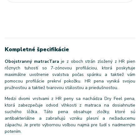
Kompletné špecifikácie
Obojstranný matrac
Tara
je z oboch strán zložený z HR pien
rôznych tuhostí so 7-zónovou profiláciou, ktorá poskytuje
maximálne uvoľnenie svalstva počas spánku a taktiež vám
pomocou profilácie prekrví pokožku. HR pena vyniká svojou
pružnosťou a taktiež tvarovou stálosťou a priedušnosťou.
Medzi dvomi vrstvami z HR peny sa nachádza Dry Feel pena,
ktorá zabezpečuje odvod vlhkosti z matraca na dosiahnutie
suchého lôžka. Táto pena obsahuje zložky, ktoré sú
antibakteriálne a zabraňujú vzniku plesní a nežiaducemu
zápachu. Je preto výbornou voľbou najmä pre ľudí s nadmerným
potením.