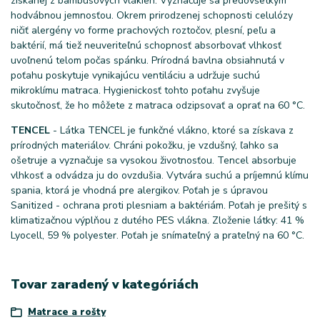
získanej z bambusových vlákien. Vyznačuje sa predovšetkým
hodvábnou jemnosťou. Okrem prirodzenej schopnosti celulózy
ničiť alergény vo forme prachových roztočov, plesní, peľu a
baktérií, má tiež neuveriteľnú schopnosť absorbovať vlhkosť
uvoľnenú telom počas spánku. Prírodná bavlna obsiahnutá v
poťahu poskytuje vynikajúcu ventiláciu a udržuje suchú
mikroklímu matraca. Hygienickosť tohto poťahu zvyšuje
skutočnosť, že ho môžete z matraca odzipsovať a oprať na 60 °C.
TENCEL
- Látka TENCEL je funkčné vlákno, ktoré sa získava z
prírodných materiálov. Chráni pokožku, je vzdušný, ľahko sa
ošetruje a vyznačuje sa vysokou životnosťou. Tencel absorbuje
vlhkosť a odvádza ju do ovzdušia. Vytvára suchú a príjemnú klímu
spania, ktorá je vhodná pre alergikov. Poťah je s úpravou
Sanitized - ochrana proti plesniam a baktériám. Poťah je prešitý s
klimatizačnou výplňou z dutého PES vlákna. Zloženie látky: 41 %
Lyocell, 59 % polyester. Poťah je snímateľný a prateľný na 60 °C.
Tovar zaradený v kategóriách
Matrace a rošty