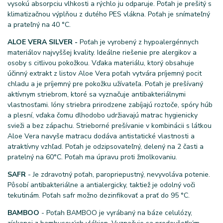
vysokú absorpciu vlhkosti a rýchlo ju odparuje. Poťah je prešitý s
klimatizačnou výplňou z dutého PES vlákna. Poťah je snímateľný
a prateľný na 40 °C.
ALOE VERA SILVER -
Poťah je vyrobený z hypoalergénnych
materiálov najvyššej kvality. Ideálne riešenie pre alergikov a
osoby s citlivou pokožkou. Vďaka materiálu, ktorý obsahuje
účinný extrakt z listov Aloe Vera poťah vytvára príjemný pocit
chladu a je príjemný pre pokožku užívateľa. Poťah je prešívaný
aktívnym striebrom, ktoré sa vyznačuje antibakteriálnymi
vlastnosťami. Ióny striebra prirodzene zabíjajú roztoče, spóry húb
a plesní, vďaka čomu dlhodobo udržiavajú matrac hygienicky
svieži a bez zápachu. Strieborné prešívanie v kombinácii s látkou
Aloe Vera navyše matracu dodáva antistatické vlastnosti a
atraktívny vzhľad. Poťah je odzipsovateľný, delený na 2 časti a
pratelný na 60°C. Poťah ma úpravu proti žmolkovaniu.
SAFR
- Je zdravotný poťah, paropriepustný, nevyvoláva potenie.
Pôsobí antibakteriálne a antialergicky, taktiež je odolný voči
tekutinám. Poťah safr možno dezinfikovať a prať do 95 °C.
BAMBOO
- Poťah BAMBOO je vyrábaný na báze celulózy,