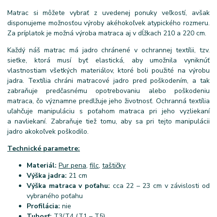
Matrac si môžete vybrať z uvedenej ponuky veľkostí, avšak
disponujeme možnosťou výroby akéhokoľvek atypického rozmeru.
Za príplatok je možná výroba matraca aj v dĺžkach 210 a 220 cm.
Každý náš matrac má jadro chránené v ochrannej textílii, tzv.
sieťke, ktorá musí byť elastická, aby umožnila vyniknúť
vlastnostiam všetkých materiálov, ktoré boli použité na výrobu
jadra. Textília chráni matracové jadro pred poškodením, a tak
zabraňuje predčasnému opotrebovaniu alebo poškodeniu
matraca, čo významne predlžuje jeho životnosť. Ochranná textília
uľahčuje manipuláciu s poťahom matraca pri jeho vyzliekaní
a navliekaní. Zabraňuje tiež tomu, aby sa pri tejto manipulácii
jadro akokoľvek poškodilo.
Technické parametre:
Materiál:
Pur pena
,
filc
,
taštičky
Výška jadra:
21 cm
Výška matraca v poťahu:
cca 22 – 23 cm v závislosti od
vybraného poťahu
Profilácia:
nie
Tuhosť:
T3/T4 (T1 – T5)