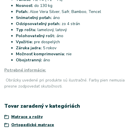
Nosnosť:
do 130 kg
Poťah:
Aloe Vera Silver, Safr, Bamboo, Tencel
Snímateľný poťah:
áno
Odzipsovateľný poťah:
zo 4 strán
Typ roštu:
lamelový, latový
Polohovateľný rošt:
áno
Využitie:
pre dospelých
Záruka jadra:
5 rokov
Možnosť komprimovania:
nie
Obojstranný:
áno
Potrebné informácie:
Obrázky uvedené pri produkte sú ilustračné. Farby pien nemusia
presne zodpovedať skutočnosti.
Tovar zaradený v kategóriách
Matrace a rošty
Ortopedické matrace