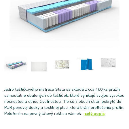
Jadro taštičkového matraca Stela sa skladá z cca 480 ks pružín
samostatne obalených do taštičiek, ktoré vynikajú svojou vysokou
nosnosťou a dlhou životnosťou. Tie sú z oboch strán pokryté do
PUR penovej dosky a textilnej plsti, ktorá bráni pretlačeniu pružín.
Položením na pevný latový rošt sa vám eš...
celý popis