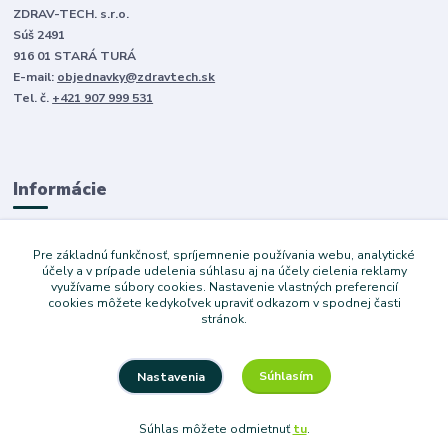
ZDRAV-TECH. s.r.o.
Súš 2491
916 01 STARÁ TURÁ
E-mail:
objednavky@zdravtech.sk
Tel. č.
+421 907 999 531
Informácie
O nás
Pre základnú funkčnosť, spríjemnenie používania webu, analytické
Obchodné podmienky
účely a v prípade udelenia súhlasu aj na účely cielenia reklamy
využívame súbory cookies. Nastavenie vlastných preferencií
Ochrana súkromia
cookies môžete kedykoľvek upraviť odkazom v spodnej časti
Služby
stránok.
Súhlasím
Nastavenia
Copyright © 2024 Dovoz áut. Vytvoril Denis Válek
Súhlas môžete odmietnuť
tu
.
Vytvorené na
Eshop-rychlo.sk