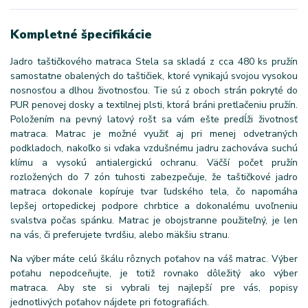
Kompletné špecifikácie
Jadro taštičkového matraca Stela sa skladá z cca 480 ks pružín
samostatne obalených do taštičiek, ktoré vynikajú svojou vysokou
nosnosťou a dlhou životnosťou. Tie sú z oboch strán pokryté do
PUR penovej dosky a textilnej plsti, ktorá bráni pretlačeniu pružín.
Položením na pevný latový rošt sa vám ešte predĺži životnosť
matraca. Matrac je možné využiť aj pri menej odvetraných
podkladoch, nakoľko si vďaka vzdušnému jadru zachováva suchú
klímu a vysokú antialergickú ochranu. Väčší počet pružín
rozložených do 7 zón tuhosti zabezpečuje, že taštičkové jadro
matraca dokonale kopíruje tvar ľudského tela, čo napomáha
lepšej ortopedickej podpore chrbtice a dokonalému uvoľneniu
svalstva počas spánku. Matrac je obojstranne použiteľný, je len
na vás, či preferujete tvrdšiu, alebo mäkšiu stranu.
Na výber máte celú škálu rôznych poťahov na váš matrac. Výber
poťahu nepodceňujte, je totiž rovnako dôležitý ako výber
matraca. Aby ste si vybrali tej najlepší pre vás, popisy
jednotlivých poťahov nájdete pri fotografiách.