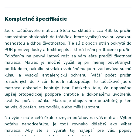
Kompletné špecifikácie
Jadro taštičkového matraca Stela sa skladá z cca 480 ks pružín
samostatne obalených do taštičiek, ktoré vynikajú svojou vysokou
nosnosťou a dlhou životnosťou. Tie sú z oboch strán pokryté do
PUR penovej dosky a textilnej plsti, ktorá bráni pretlačeniu pružín.
Položením na pevný latový rošt sa vám ešte predĺži životnosť
matraca. Matrac je možné využiť aj pri menej odvetraných
podkladoch, nakoľko si vďaka vzdušnému jadru zachováva suchú
klímu a vysokú antialergickú ochranu. Väčší počet pružín
rozložených do 7 zón tuhosti zabezpečuje, že taštičkové jadro
matraca dokonale kopíruje tvar ľudského tela, čo napomáha
lepšej ortopedickej podpore chrbtice a dokonalému uvoľneniu
svalstva počas spánku. Matrac je obojstranne použiteľný, je len
na vás, či preferujete tvrdšiu, alebo mäkšiu stranu.
Na výber máte celú škálu rôznych poťahov na váš matrac. Výber
poťahu nepodceňujte, je totiž rovnako dôležitý ako výber
matraca. Aby ste si vybrali tej najlepší pre vás, popisy