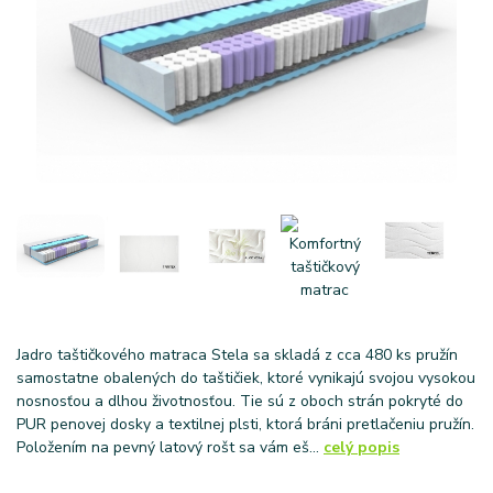
Jadro taštičkového matraca Stela sa skladá z cca 480 ks pružín
samostatne obalených do taštičiek, ktoré vynikajú svojou vysokou
nosnosťou a dlhou životnosťou. Tie sú z oboch strán pokryté do
PUR penovej dosky a textilnej plsti, ktorá bráni pretlačeniu pružín.
Položením na pevný latový rošt sa vám eš...
celý popis