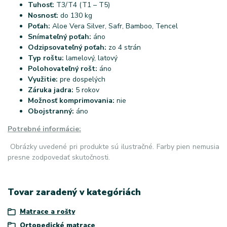
Tuhosť:
T3/T4 (T1 – T5)
Nosnosť:
do 130 kg
Poťah:
Aloe Vera Silver, Safr, Bamboo, Tencel
Snímateľný poťah:
áno
Odzipsovateľný poťah:
zo 4 strán
Typ roštu:
lamelový, latový
Polohovateľný rošt:
áno
Využitie:
pre dospelých
Záruka jadra:
5 rokov
Možnosť komprimovania:
nie
Obojstranný:
áno
Potrebné informácie:
Obrázky uvedené pri produkte sú ilustračné. Farby pien nemusia
presne zodpovedať skutočnosti.
Tovar zaradený v kategóriách
Matrace a rošty
Ortopedické matrace