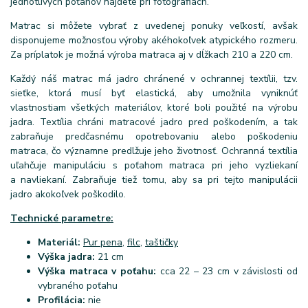
jednotlivých poťahov nájdete pri fotografiách.
Matrac si môžete vybrať z uvedenej ponuky veľkostí, avšak
disponujeme možnosťou výroby akéhokoľvek atypického rozmeru.
Za príplatok je možná výroba matraca aj v dĺžkach 210 a 220 cm.
Každý náš matrac má jadro chránené v ochrannej textílii, tzv.
sieťke, ktorá musí byť elastická, aby umožnila vyniknúť
vlastnostiam všetkých materiálov, ktoré boli použité na výrobu
jadra. Textília chráni matracové jadro pred poškodením, a tak
zabraňuje predčasnému opotrebovaniu alebo poškodeniu
matraca, čo významne predlžuje jeho životnosť. Ochranná textília
uľahčuje manipuláciu s poťahom matraca pri jeho vyzliekaní
a navliekaní. Zabraňuje tiež tomu, aby sa pri tejto manipulácii
jadro akokoľvek poškodilo.
Technické parametre:
Materiál:
Pur pena
,
filc
,
taštičky
Výška jadra:
21 cm
Výška matraca v poťahu:
cca 22 – 23 cm v závislosti od
vybraného poťahu
Profilácia:
nie