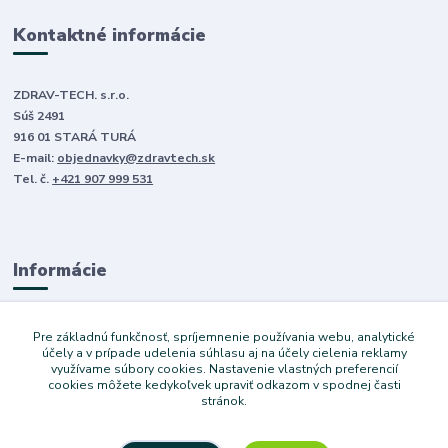
Kontaktné informácie
ZDRAV-TECH. s.r.o.
Súš 2491
916 01 STARÁ TURÁ
E-mail:
objednavky@zdravtech.sk
Tel. č.
+421 907 999 531
Informácie
O nás
Pre základnú funkčnosť, spríjemnenie používania webu, analytické
Obchodné podmienky
účely a v prípade udelenia súhlasu aj na účely cielenia reklamy
využívame súbory cookies. Nastavenie vlastných preferencií
Ochrana súkromia
cookies môžete kedykoľvek upraviť odkazom v spodnej časti
Služby
stránok.