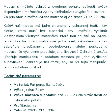
Matrac si môžete vybrať z uvedenej ponuky veľkostí, avšak
disponujeme možnosťou výroby akéhokoľvek atypického rozmeru.
Za príplatok je možná výroba matraca aj v dĺžkach 210 a 220 cm.
Každý náš matrac má jadro chránené v ochrannej textílii, tzv.
sieťke, ktorá musí byť elastická, aby umožnila vyniknúť
vlastnostiam všetkých materiálov, ktoré boli použité na výrobu
jadra. Textília chráni matracové jadro pred poškodením, a tak
zabraňuje predčasnému opotrebovaniu alebo poškodeniu
matraca, čo významne predlžuje jeho životnosť. Ochranná textília
uľahčuje manipuláciu s poťahom matraca pri jeho vyzliekaní
a navliekaní. Zabraňuje tiež tomu, aby sa pri tejto manipulácii
jadro akokoľvek poškodilo.
Technické parametre:
Materiál:
Pur pena
,
filc
,
taštičky
Výška jadra:
21 cm
Výška matraca v poťahu:
cca 22 – 23 cm v závislosti od
vybraného poťahu
Profilácia:
nie
Tuhosť:
T3/T4 (T1 – T5)