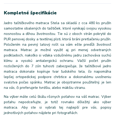
Kompletné špecifikácie
Jadro taštičkového matraca Stela sa skladá z cca 480 ks pružín
samostatne obalených do taštičiek, ktoré vynikajú svojou vysokou
nosnosťou a dlhou životnosťou. Tie sú z oboch strán pokryté do
PUR penovej dosky a textilnej plsti, ktorá bráni pretlačeniu pružín.
Položením na pevný latový rošt sa vám ešte predĺži životnosť
matraca. Matrac je možné využiť aj pri menej odvetraných
podkladoch, nakoľko si vďaka vzdušnému jadru zachováva suchú
klímu a vysokú antialergickú ochranu. Väčší počet pružín
rozložených do 7 zón tuhosti zabezpečuje, že taštičkové jadro
matraca dokonale kopíruje tvar ľudského tela, čo napomáha
lepšej ortopedickej podpore chrbtice a dokonalému uvoľneniu
svalstva počas spánku. Matrac je obojstranne použiteľný, je len
na vás, či preferujete tvrdšiu, alebo mäkšiu stranu.
Na výber máte celú škálu rôznych poťahov na váš matrac. Výber
poťahu nepodceňujte, je totiž rovnako dôležitý ako výber
matraca. Aby ste si vybrali tej najlepší pre vás, popisy
jednotlivých poťahov nájdete pri fotografiách.