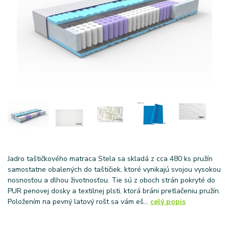
Jadro taštičkového matraca Stela sa skladá z cca 480 ks pružín
samostatne obalených do taštičiek, ktoré vynikajú svojou vysokou
nosnosťou a dlhou životnosťou. Tie sú z oboch strán pokryté do
PUR penovej dosky a textilnej plsti, ktorá bráni pretlačeniu pružín.
Položením na pevný latový rošt sa vám eš...
celý popis