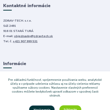
Kontaktné informácie
ZDRAV-TECH. s.r.o.
Súš 2491
916 01 STARÁ TURÁ
E-mail:
objednavky@zdravtech.sk
Tel. č.
+421 907 999 531
Informácie
O nás
Pre základnú funkčnosť, spríjemnenie používania webu, analytické
Obchodné podmienky
účely a v prípade udelenia súhlasu aj na účely cielenia reklamy
využívame súbory cookies. Nastavenie vlastných preferencií
Ochrana súkromia
cookies môžete kedykoľvek upraviť odkazom v spodnej časti
Služby
stránok.
Súhlasím
Nastavenia