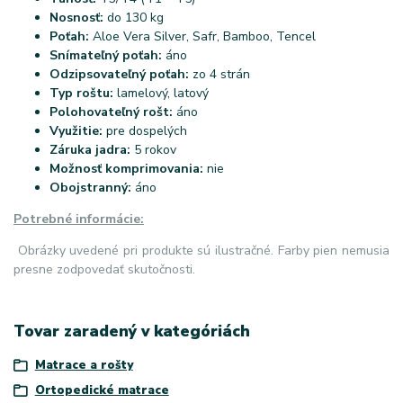
Nosnosť:
do 130 kg
Poťah:
Aloe Vera Silver, Safr, Bamboo, Tencel
Snímateľný poťah:
áno
Odzipsovateľný poťah:
zo 4 strán
Typ roštu:
lamelový, latový
Polohovateľný rošt:
áno
Využitie:
pre dospelých
Záruka jadra:
5 rokov
Možnosť komprimovania:
nie
Obojstranný:
áno
Potrebné informácie:
Obrázky uvedené pri produkte sú ilustračné. Farby pien nemusia
presne zodpovedať skutočnosti.
Tovar zaradený v kategóriách
Matrace a rošty
Ortopedické matrace