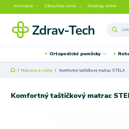
Informácie
Zákaznícky servis
Katalógy online
Ortopedické pomôcky
Reha
Matrace a rošty
Komfortný taštičkový matrac STELA
Komfortný taštičkový matrac ST