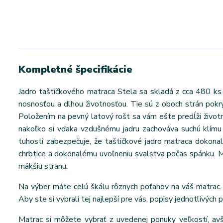
Kompletné špecifikácie
Jadro taštičkového matraca Stela sa skladá z cca 480 ks 
nosnosťou a dlhou životnosťou. Tie sú z oboch strán pokryt
Položením na pevný latový rošt sa vám ešte predĺži životn
nakoľko si vďaka vzdušnému jadru zachováva suchú klímu 
tuhosti zabezpečuje, že taštičkové jadro matraca dokona
chrbtice a dokonalému uvoľneniu svalstva počas spánku. Mat
mäkšiu stranu.
Na výber máte celú škálu rôznych poťahov na váš matrac. 
Aby ste si vybrali tej najlepší pre vás, popisy jednotlivých 
Matrac si môžete vybrať z uvedenej ponuky veľkostí, a