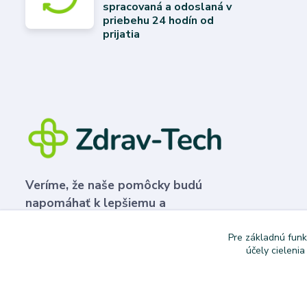
spracovaná a odoslaná v
priebehu 24 hodín od
prijatia
Veríme, že naše pomôcky budú
napomáhať k lepšiemu a
plnohodnotnejšiemu životu.
Pre základnú funk
účely cieleni