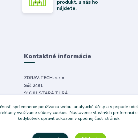
produkt, u nás ho
nájdete.
Kontaktné informácie
ZDRAV-TECH. s.r.o.
Súš 2491
916 01 STARÁ TURÁ
E-mail:
objednavky@zdravtech.sk
čnosť, spríjemnenie používania webu, analytické účely a v prípade udel
Tel. č.
+421 907 999 531
a reklamy využívame súbory cookies. Nastavenie vlastných preferencií 
kedykoľvek upraviť odkazom v spodnej časti stránok.