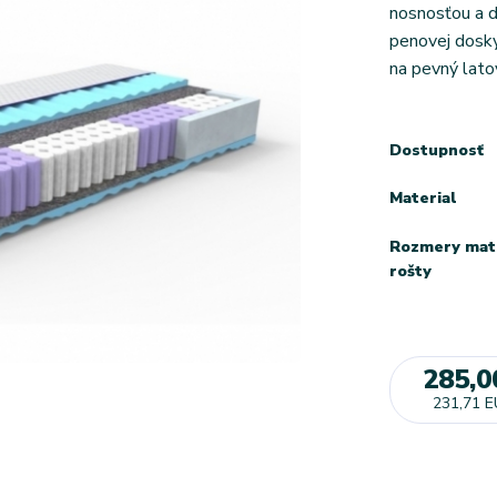
nosnosťou a d
penovej dosky 
na pevný lato
Dostupnosť
Material
Rozmery mat
rošty
285,0
231,71 