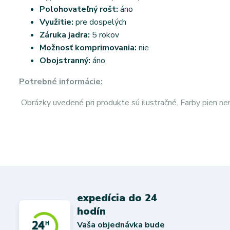
Polohovateľný rošt:
áno
Využitie:
pre dospelých
Záruka jadra:
5 rokov
Možnosť komprimovania:
nie
Obojstranný:
áno
Potrebné informácie:
Obrázky uvedené pri produkte sú ilustračné. Farby pien n
expedícia do 24
hodín
Vaša objednávka bude