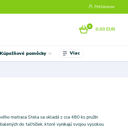
Prihlásenie
0
0,00 EUR
Viac
Kúpeľňové pomôcky
ového matraca Stela sa skladá z cca 480 ks pružín
alených do taštičiek, ktoré vynikajú svojou vysokou