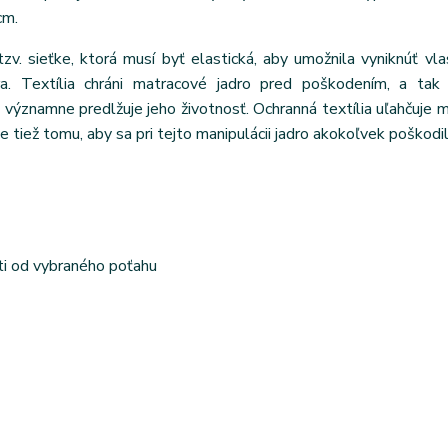
cm.
tzv. sieťke, ktorá musí byť elastická, aby umožnila vyniknúť vl
ra. Textília chráni matracové jadro pred poškodením, a tak 
ýznamne predlžuje jeho životnosť. Ochranná textília uľahčuje m
e tiež tomu, aby sa pri tejto manipulácii jadro akokoľvek poškodil
ti od vybraného poťahu