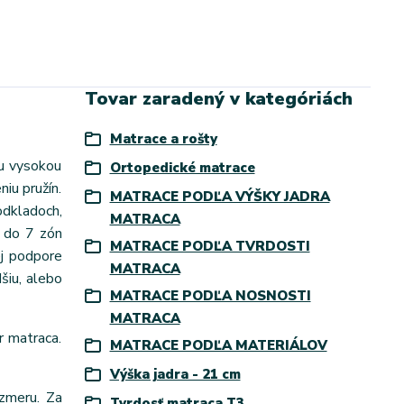
Tovar zaradený v kategóriách
Matrace a rošty
ou vysokou
Ortopedické matrace
iu pružín.
MATRACE PODĽA VÝŠKY JADRA
odkladoch,
MATRACA
h do 7 zón
MATRACE PODĽA TVRDOSTI
ej podpore
MATRACA
šiu, alebo
MATRACE PODĽA NOSNOSTI
MATRACA
r matraca.
MATRACE PODĽA MATERIÁLOV
Výška jadra - 21 cm
zmeru. Za
Tvrdosť matraca T3