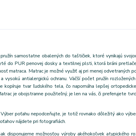
pružín samostatne obalených do taštičiek, ktoré vynikajú svoj
é do PUR penovej dosky a textilnej plsti, ktorá bráni pretlačen
osť matraca. Matrac je možné využiť aj pri menej odvetraných p
a vysokú antialergickú ochranu. Väčší počet pružín rozloženýc
le kopíruje tvar ľudského tela, čo napomáha lepšej ortopedick
rac je obojstranne použiteľný, je len na vás, či preferujete tvrd
Výber poťahu nepodceňujte, je totiž rovnako dôležitý ako výbe
poťahov nájdete pri fotografiách.
však disponujeme možnosťou výroby akéhokoľvek atypického ro