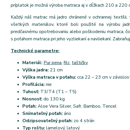
príplatok je možná výroba matraca aj v dĺžkach 210 a 220 
Každý náš matrac má jadro chránené v ochrannej textílii, 
všetkých materiálov, ktoré boli použité na výrobu jad
predčasnému opotrebovaniu alebo poškodeniu matraca, čo v
s poťahom matraca pri jeho vyzliekaní a navliekaní. Zabraňuj
Technické parametre:
Materiál:
Pur pena
,
filc
,
taštičky
Výška jadra:
21 cm
Výška matraca v poťahu:
cca 22 – 23 cm v závislos
Profilácia:
nie
Tuhosť:
T3/T4 (T1 – T5)
Nosnosť:
do 130 kg
Poťah:
Aloe Vera Silver, Safr, Bamboo, Tencel
Snímateľný poťah:
áno
Odzipsovateľný poťah:
zo 4 strán
Typ roštu:
lamelový, latový