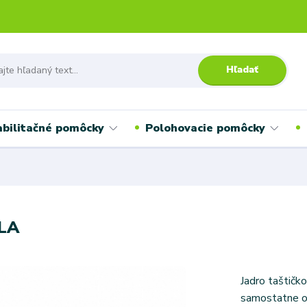
Hľadať
bilitačné pomôcky
Polohovacie pomôcky
ELA
Jadro taštičk
samostatne ob