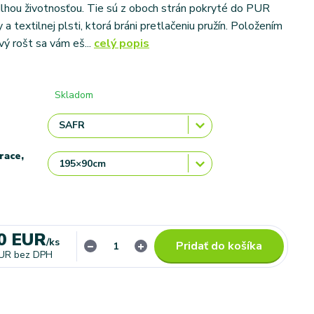
lhou životnosťou. Tie sú z oboch strán pokryté do PUR
a textilnej plsti, ktorá bráni pretlačeniu pružín. Položením
vý rošt sa vám eš...
celý popis
Skladom
race,
0 EUR
/
ks
Pridať do košíka
EUR
bez DPH