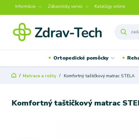
Informácie
Zákaznícky servis
Katalógy online
Ortopedické pomôcky
Reha
Matrace a rošty
Komfortný taštičkový matrac STELA
Komfortný taštičkový matrac ST