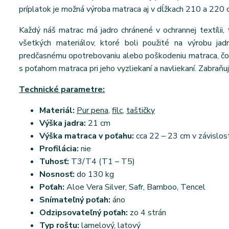
príplatok je možná výroba matraca aj v dĺžkach 210 a 220 
Každý náš matrac má jadro chránené v ochrannej textílii, 
všetkých materiálov, ktoré boli použité na výrobu jad
predčasnému opotrebovaniu alebo poškodeniu matraca, čo v
s poťahom matraca pri jeho vyzliekaní a navliekaní. Zabraňuj
Technické parametre:
Materiál:
Pur pena
,
filc
,
taštičky
Výška jadra:
21 cm
Výška matraca v poťahu:
cca 22 – 23 cm v závislos
Profilácia:
nie
Tuhosť:
T3/T4 (T1 – T5)
Nosnosť:
do 130 kg
Poťah:
Aloe Vera Silver, Safr, Bamboo, Tencel
Snímateľný poťah:
áno
Odzipsovateľný poťah:
zo 4 strán
Typ roštu:
lamelový, latový