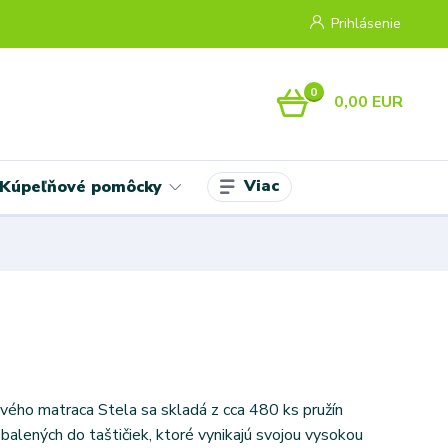
Prihlásenie
0
0,00 EUR
Viac
Kúpeľňové pomôcky
ového matraca Stela sa skladá z cca 480 ks pružín
alených do taštičiek, ktoré vynikajú svojou vysokou