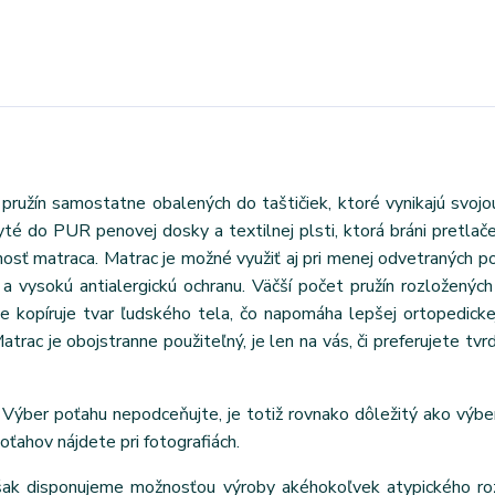
pružín samostatne obalených do taštičiek, ktoré vynikajú svoj
é do PUR penovej dosky a textilnej plsti, ktorá bráni pretlačen
osť matraca. Matrac je možné využiť aj pri menej odvetraných p
a vysokú antialergickú ochranu. Väčší počet pružín rozloženýc
le kopíruje tvar ľudského tela, čo napomáha lepšej ortopedick
rac je obojstranne použiteľný, je len na vás, či preferujete tvrd
Výber poťahu nepodceňujte, je totiž rovnako dôležitý ako výbe
poťahov nájdete pri fotografiách.
však disponujeme možnosťou výroby akéhokoľvek atypického ro