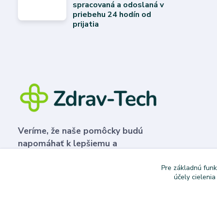
spracovaná a odoslaná v
priebehu 24 hodín od
prijatia
Veríme, že naše pomôcky budú
napomáhať k lepšiemu a
plnohodnotnejšiemu životu.
Pre základnú funk
účely cieleni