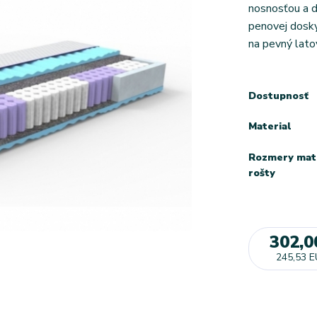
nosnosťou a d
penovej dosky 
na pevný lato
Dostupnosť
Material
Rozmery mat
rošty
302,0
245,53 