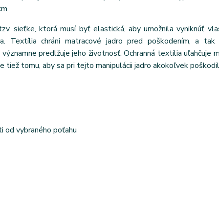
cm.
tzv. sieťke, ktorá musí byť elastická, aby umožnila vyniknúť vl
ra. Textília chráni matracové jadro pred poškodením, a tak 
ýznamne predlžuje jeho životnosť. Ochranná textília uľahčuje m
e tiež tomu, aby sa pri tejto manipulácii jadro akokoľvek poškodil
ti od vybraného poťahu