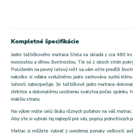
Kompletné špecifikácie
Jadro taštičkového matraca Stela sa skladá z cca 480 ks 
nosnosťou a dlhou životnosťou. Tie sú z oboch strán pokryt
Položením na pevný latový rošt sa vám ešte predĺži životn
nakoľko si vďaka vzdušnému jadru zachováva suchú klímu 
tuhosti zabezpečuje, že taštičkové jadro matraca dokona
chrbtice a dokonalému uvoľneniu svalstva počas spánku. Mat
mäkšiu stranu.
Na výber máte celú škálu rôznych poťahov na váš matrac. 
Aby ste si vybrali tej najlepší pre vás, popisy jednotlivých 
Matrac si môžete vybrať z uvedenej ponuky veľkostí, a