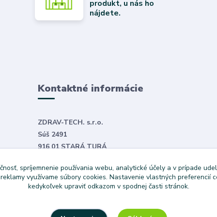
produkt, u nás ho
nájdete.
Kontaktné informácie
ZDRAV-TECH. s.r.o.
Súš 2491
916 01 STARÁ TURÁ
E-mail:
objednavky@zdravtech.sk
čnosť, spríjemnenie používania webu, analytické účely a v prípade udel
Tel. č.
+421 907 999 531
a reklamy využívame súbory cookies. Nastavenie vlastných preferencií 
kedykoľvek upraviť odkazom v spodnej časti stránok.