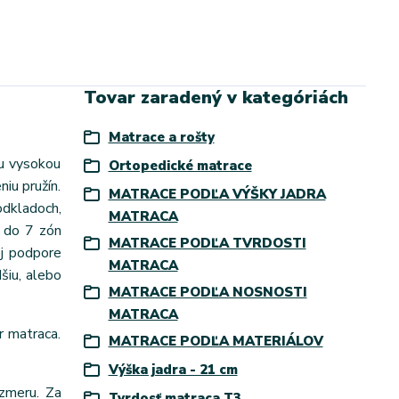
Tovar zaradený v kategóriách
Matrace a rošty
ou vysokou
Ortopedické matrace
iu pružín.
MATRACE PODĽA VÝŠKY JADRA
odkladoch,
MATRACA
h do 7 zón
MATRACE PODĽA TVRDOSTI
ej podpore
MATRACA
šiu, alebo
MATRACE PODĽA NOSNOSTI
MATRACA
r matraca.
MATRACE PODĽA MATERIÁLOV
Výška jadra - 21 cm
zmeru. Za
Tvrdosť matraca T3