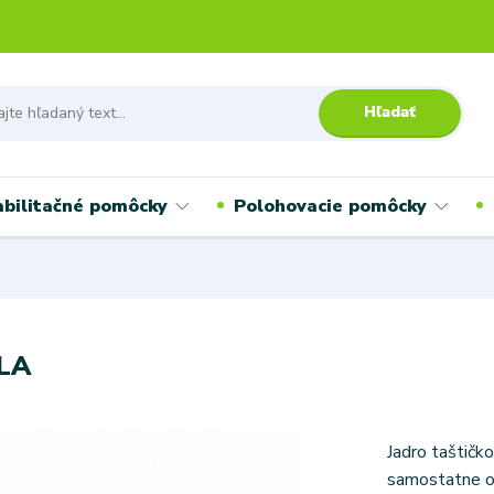
Hľadať
bilitačné pomôcky
Polohovacie pomôcky
ELA
Jadro taštičk
samostatne ob