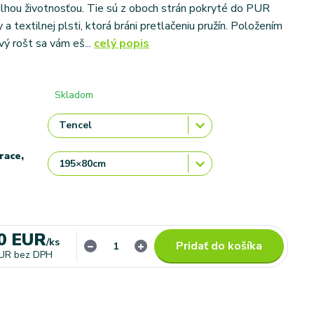
lhou životnosťou. Tie sú z oboch strán pokryté do PUR
a textilnej plsti, ktorá bráni pretlačeniu pružín. Položením
vý rošt sa vám eš...
celý popis
Skladom
race,
0 EUR
/
ks
Pridať do košíka
EUR
bez DPH