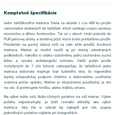
Kompletné špecifikácie
Jadro taštičkového matraca Stela sa skladá z cca 480 ks pružín
samostatne obalených do taštičiek, ktoré vynikajú svojou vysokou
nosnosťou a dlhou životnosťou. Tie sú z oboch strán pokryté do
PUR penovej dosky a textilnej plsti, ktorá bráni pretlačeniu pružín.
Položením na pevný latový rošt sa vám ešte predĺži životnosť
matraca. Matrac je možné využiť aj pri menej odvetraných
podkladoch, nakoľko si vďaka vzdušnému jadru zachováva suchú
klímu a vysokú antialergickú ochranu. Väčší počet pružín
rozložených do 7 zón tuhosti zabezpečuje, že taštičkové jadro
matraca dokonale kopíruje tvar ľudského tela, čo napomáha
lepšej ortopedickej podpore chrbtice a dokonalému uvoľneniu
svalstva počas spánku. Matrac je obojstranne použiteľný, je len
na vás, či preferujete tvrdšiu, alebo mäkšiu stranu.
Na výber máte celú škálu rôznych poťahov na váš matrac. Výber
poťahu nepodceňujte, je totiž rovnako dôležitý ako výber
matraca. Aby ste si vybrali tej najlepší pre vás, popisy
jednotlivých poťahov nájdete pri fotografiách.