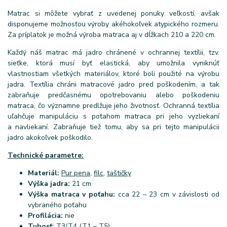
Matrac si môžete vybrať z uvedenej ponuky veľkostí, avšak
disponujeme možnosťou výroby akéhokoľvek atypického rozmeru.
Za príplatok je možná výroba matraca aj v dĺžkach 210 a 220 cm.
Každý náš matrac má jadro chránené v ochrannej textílii, tzv.
sieťke, ktorá musí byť elastická, aby umožnila vyniknúť
vlastnostiam všetkých materiálov, ktoré boli použité na výrobu
jadra. Textília chráni matracové jadro pred poškodením, a tak
zabraňuje predčasnému opotrebovaniu alebo poškodeniu
matraca, čo významne predlžuje jeho životnosť. Ochranná textília
uľahčuje manipuláciu s poťahom matraca pri jeho vyzliekaní
a navliekaní. Zabraňuje tiež tomu, aby sa pri tejto manipulácii
jadro akokoľvek poškodilo.
Technické parametre:
Materiál:
Pur pena
,
filc
,
taštičky
Výška jadra:
21 cm
Výška matraca v poťahu:
cca 22 – 23 cm v závislosti od
vybraného poťahu
Profilácia:
nie
Tuhosť:
T3/T4 (T1 – T5)