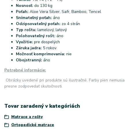
Nosnosť:
do 130 kg
Poťah:
Aloe Vera Silver, Safr, Bamboo, Tencel
Snímateľný poťah:
áno
Odzipsovateľný poťah:
zo 4 strán
Typ roštu:
lamelový, latový
Polohovateľný rošt:
áno
Využitie:
pre dospelých
Záruka jadra:
5 rokov
Možnosť komprimovania:
nie
Obojstranný:
áno
Potrebné informácie:
Obrázky uvedené pri produkte sú ilustračné. Farby pien nemusia
presne zodpovedať skutočnosti.
Tovar zaradený v kategóriách
Matrace a rošty
Ortopedické matrace