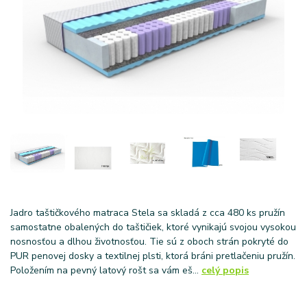
Jadro taštičkového matraca Stela sa skladá z cca 480 ks pružín
samostatne obalených do taštičiek, ktoré vynikajú svojou vysokou
nosnosťou a dlhou životnosťou. Tie sú z oboch strán pokryté do
PUR penovej dosky a textilnej plsti, ktorá bráni pretlačeniu pružín.
Položením na pevný latový rošt sa vám eš...
celý popis