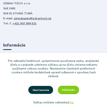
ZDRAV-TECH. s.r.o.
Súš 2491
916 01 STARÁ TURÁ
E-mail:
objednavky@zdravtech.sk
Tel. č.
+421 907 999 531
Informácie
O nás
Pre základnú funkčnosť, spríjemnenie používania webu, analytické
Obchodné podmienky
účely a v prípade udelenia súhlasu aj na účely cielenia reklamy
využívame súbory cookies. Nastavenie vlastných preferencií
Ochrana súkromia
cookies môžete kedykoľvek upraviť odkazom v spodnej časti
Služby
stránok.
Súhlasím
Nastavenia
Copyright © 2024 Dovoz áut. Vytvoril Denis Válek
Súhlas môžete odmietnuť
tu
.
Vytvorené na
Eshop-rychlo.sk