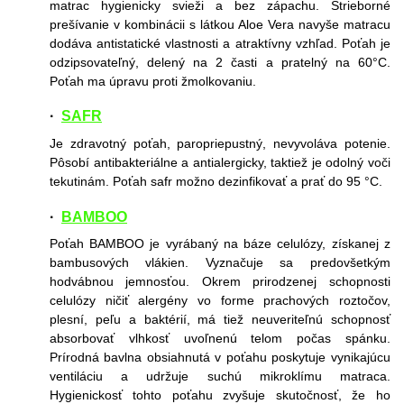
matrac hygienicky svieži a bez zápachu. Strieborné
prešívanie v kombinácii s látkou Aloe Vera navyše matracu
dodáva antistatické vlastnosti a atraktívny vzhľad. Poťah je
odzipsovateľný, delený na 2 časti a pratelný na 60°C.
Poťah ma úpravu proti žmolkovaniu.
·
SAFR
Je zdravotný poťah, paropriepustný, nevyvoláva potenie.
Pôsobí antibakteriálne a antialergicky, taktiež je odolný voči
tekutinám. Poťah safr možno dezinfikovať a prať do 95 °C.
·
BAMBOO
Poťah BAMBOO je vyrábaný na báze celulózy, získanej z
bambusových vlákien. Vyznačuje sa predovšetkým
hodvábnou jemnosťou. Okrem prirodzenej schopnosti
celulózy ničiť alergény vo forme prachových roztočov,
plesní, peľu a baktérií, má tiež neuveriteľnú schopnosť
absorbovať vlhkosť uvoľnenú telom počas spánku.
Prírodná bavlna obsiahnutá v poťahu poskytuje vynikajúcu
ventiláciu a udržuje suchú mikroklímu matraca.
Hygienickosť tohto poťahu zvyšuje skutočnosť, že ho