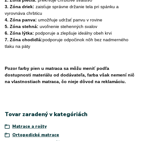
3. Zóna driek:
zaisťuje správne držanie tela pri spánku a
vyrovnáva chrbticu
4. Zóna panva:
umožňuje udržať panvu v rovine
5. Zóna stehná:
uvoľnenie stehenných svalov
6. Zóna lýtka:
podporuje a zlepšuje ideálny obeh krvi
7. Zóna chodidlá:
podporuje odpočinok nôh bez nadmerného
tlaku na päty
Pozor farby pien u matraca sa môžu meniť podľa
dostupnosti materiálu od dodávateľa, farba však nemení nič
na vlastnostiach matraca, čo nieje dôvod na reklamáciu.
Tovar zaradený v kategóriách
Matrace a rošty
Ortopedické matrace