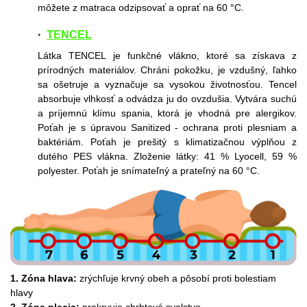
môžete z matraca odzipsovať a oprať na 60 °C.
·
TENCEL
Látka TENCEL je funkčné vlákno, ktoré sa získava z
prírodných materiálov. Chráni pokožku, je vzdušný, ľahko
sa ošetruje a vyznačuje sa vysokou životnosťou. Tencel
absorbuje vlhkosť a odvádza ju do ovzdušia. Vytvára suchú
a príjemnú klímu spania, ktorá je vhodná pre alergikov.
Poťah je s úpravou Sanitized - ochrana proti plesniam a
baktériám. Poťah je prešitý s klimatizačnou výplňou z
dutého PES vlákna. Zloženie látky: 41 % Lyocell, 59 %
polyester. Poťah je snímateľný a prateľný na 60 °C.
1. Zóna hlava:
zrýchľuje krvný obeh a pôsobí proti bolestiam
hlavy
2. Zóna plecia:
prekrvuje chrbtové svalstvo