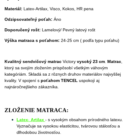
Materiál:
Latex-Artilax, Visco, Kokos, HR pena
Odzipsovateľný poťah:
Áno
Doporučený rošt:
Lamelový/ Pevný latový rošt
Výška matraca s poťahom:
24-25 cm ( podľa typu poťahu)
Kvalitný sendvičový matrac
Victory
vysoký 23
cm
.
Matrac
,
ktorý sa svojím zložením prispôsobí všetkým váhovým
kategóriám. Skladá sa z rôznych druhov materiálov najvyššej
kvality. V spojení s
poťahom TENCEL
uspokojí aj
najnáročnejšieho zákazníka.
ZLOŽENIE MATRACA:
Latex
-
Artilax
- s vysokým obsahom prírodného latexu.
Vyznačuje sa vysokou elasticitou, tvárovou stálosťou a
dlhodobou životnosťou.