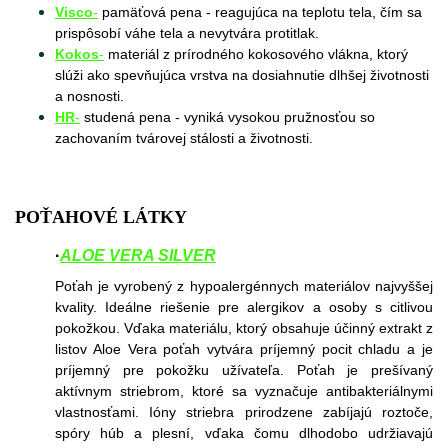
Visco
-
pamäťová pena - reagujúca na teplotu tela, čím sa
prispôsobí váhe tela a nevytvára protitlak.
Kokos
-
materiál z prírodného kokosového vlákna, ktorý
slúži ako spevňujúca vrstva na dosiahnutie dlhšej životnosti
a nosnosti.
HR
-
studená pena - vyniká vysokou pružnosťou so
zachovaním tvárovej stálosti a životnosti.
POŤAHOVÉ LÁTKY
·
ALOE VERA SILVE
R
Poťah je vyrobený z hypoalergénnych materiálov najvyššej
kvality. Ideálne riešenie pre alergikov a osoby s citlivou
pokožkou. Vďaka materiálu, ktorý obsahuje účinný extrakt z
listov Aloe Vera poťah vytvára príjemný pocit chladu a je
príjemný pre pokožku užívateľa. Poťah je prešívaný
aktívnym striebrom, ktoré sa vyznačuje antibakteriálnymi
vlastnosťami. Ióny striebra prirodzene zabíjajú roztoče,
spóry húb a plesní, vďaka čomu dlhodobo udržiavajú