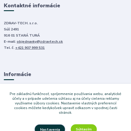
Kontaktné informácie
ZDRAV-TECH. s.r.o.
Súš 2491
916 01 STARÁ TURÁ
E-mail:
objednavky@zdravtech.sk
Tel. č.
+421 907 999 531
Informácie
O nás
Pre základnú funkčnosť, spríjemnenie používania webu, analytické
Obchodné podmienky
účely a v prípade udelenia súhlasu aj na účely cielenia reklamy
využívame súbory cookies. Nastavenie vlastných preferencií
Ochrana súkromia
cookies môžete kedykoľvek upraviť odkazom v spodnej časti
Služby
stránok.
Súhlasím
Nastavenia